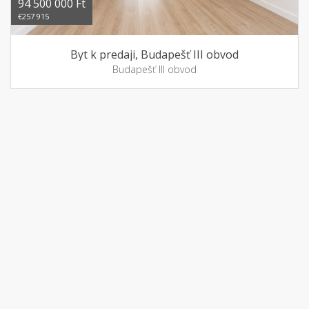
94 500 000 Ft
€257 915
Byt k predaji, Budapešť III obvod
Budapešť III obvod