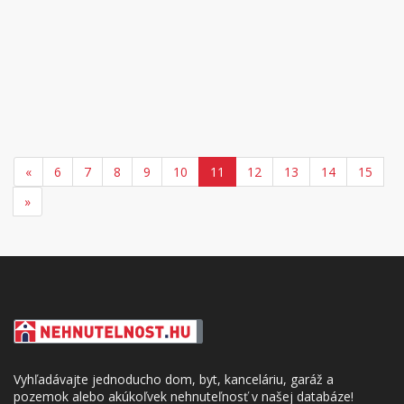
«
6
7
8
9
10
11
12
13
14
15
»
Vyhľadávajte jednoducho dom, byt, kanceláriu, garáž a
pozemok alebo akúkoľvek nehnuteľnosť v našej databáze!