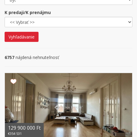
K predaji/K prenájmu
Vyhľadávanie
6757
nájdená nehnuteľnosť
129 900 000 Ft
€354 531