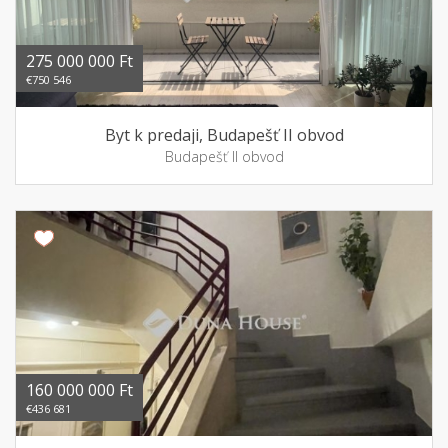
275 000 000 Ft
€750 546
Byt k predaji, Budapešť II obvod
Budapešť II obvod
160 000 000 Ft
€436 681