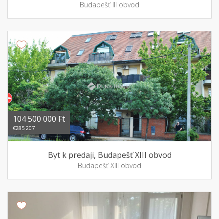
Budapešť III obvod
104 500 000 Ft
€285 207
Byt k predaji, Budapešť XIII obvod
Budapešť XIII obvod