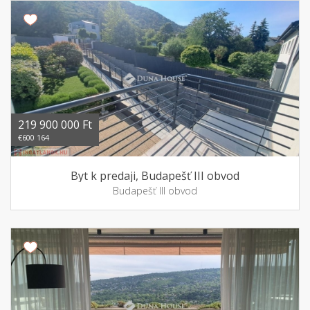
219 900 000 Ft
€600 164
Byt k predaji, Budapešť III obvod
Budapešť III obvod