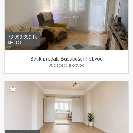
73 999 999 Ft
€201 965
Byt k predaji, Budapešť III obvod
Budapešť III obvod