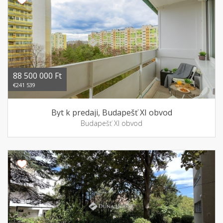
88 500 000 Ft
€241 539
Byt k predaji, Budapešť XI obvod
Budapešť XI obvod