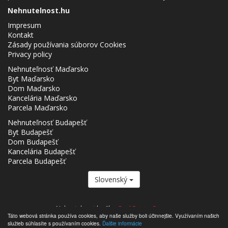
Nehnutelnost.hu
Impresum
Kontakt
Zásady používania súborov Cookies
Privacy policy
Nehnuteľnosť Maďarsko
Byt Maďarsko
Dom Maďarsko
Kancelária Maďarsko
Parcela Maďarsko
Nehnuteľnosť Budapešť
Byt Budapešť
Dom Budapešť
Kancelária Budapešť
Parcela Budapešť
Slovenský
Nehnutelnost.hu člen
Real Estate Group.
Táto webová stránka používa cookies, aby naše služby boli účinnejšie. Využívaním našich
,,,,,,,,,,,,,,,,,,,,,,,,,,,,,,,,,,,,,,,,,,,,,,,,,,,,,,,,,,,,,,,,,,,,,,,,,,,,,,,,,,,,,,,,,,,,,,,,,,,,,,,,,,,,,,,,,,,,,,,,,,,,,,,,,,,,,,,,,,,,,,,,
služieb súhlasíte s používaním cookies.
Ďalšie informácie