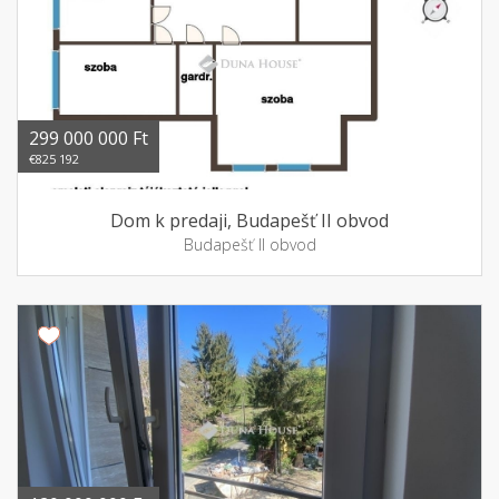
299 000 000 Ft
€825 192
Dom k predaji, Budapešť II obvod
Budapešť II obvod