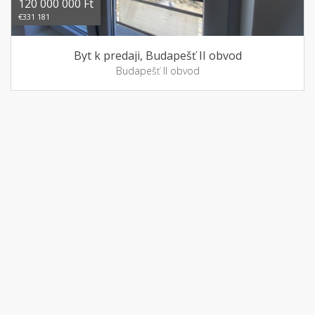
120 000 000 Ft
€331 181
Byt k predaji, Budapešť II obvod
Budapešť II obvod