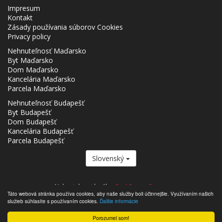
Impresum
Kontakt
Zásady používania súborov Cookies
Privacy policy
Nehnuteľnosť Maďarsko
Byt Maďarsko
Dom Maďarsko
Kancelária Maďarsko
Parcela Maďarsko
Nehnuteľnosť Budapešť
Byt Budapešť
Dom Budapešť
Kancelária Budapešť
Parcela Budapešť
Slovenský
Nehnutelnost.hu člen
Real Estate Group.
Táto webová stránka používa cookies, aby naše služby boli účinnejšie. Využívaním našich
,,,,,,,,,,,,,,,,,,,,,,,,,,,,,,,,,,,,,,,,,,,,,,,,,,,,,,,,,,,,,,,,,,,,,,,,,,,,,,,,,,,,,,,,,,,,,,,,,,,,,,,,,,,,,,,,,,,,,,,,,,,,,,,,,,,,,,,,,,,,,,,,
služieb súhlasíte s používaním cookies.
Ďalšie informácie
- Nehnutelnost.hu © 2026 Všetky práva vyhradené
Porozumel som!