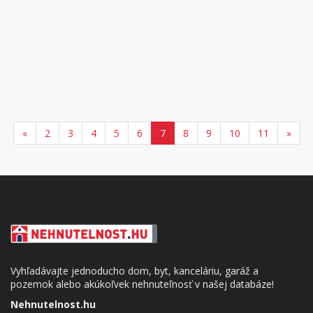
«
2
3
4
5
6
7
8
9
10
11
»
Vyhľadávajte jednoducho dom, byt, kanceláriu, garáž a
pozemok alebo akúkoľvek nehnuteľnosť v našej databáze!
Nehnutelnost.hu