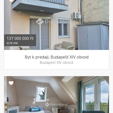
137 000 000 Ft
€378 098
Byt k predaji, Budapešť XIV obvod
Budapešť XIV obvod