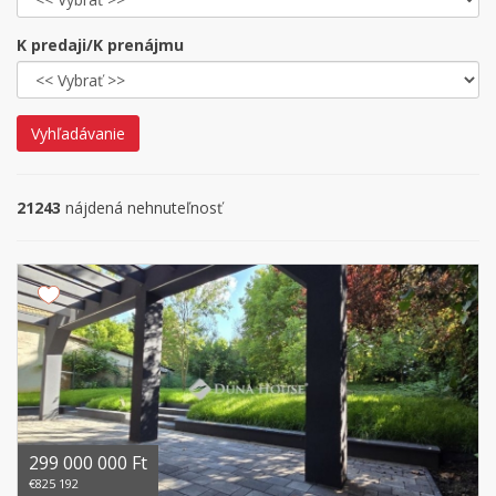
K predaji/K prenájmu
Vyhľadávanie
21243
nájdená nehnuteľnosť
299 000 000 Ft
€825 192