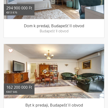
294 900 000 Ft
€813 876
Dom k predaji, Budapešť II obvod
Budapešť II obvod
162 200 000 Ft
€447 646
Byt k predaji, Budapešť II obvod