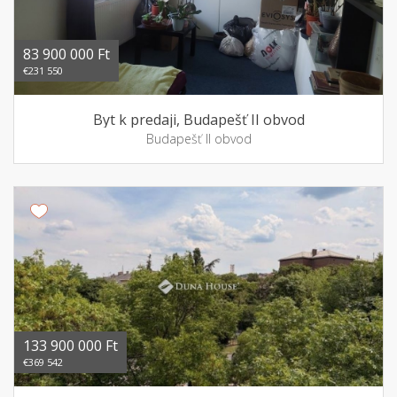
83 900 000 Ft
€231 550
Byt k predaji, Budapešť II obvod
Budapešť II obvod
133 900 000 Ft
€369 542