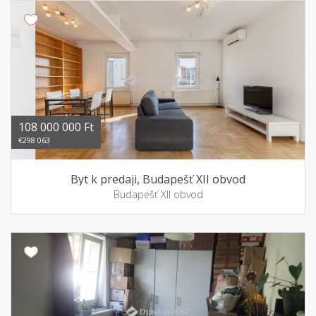
108 000 000 Ft
€298 063
Byt k predaji, Budapešť XII obvod
Budapešť XII obvod