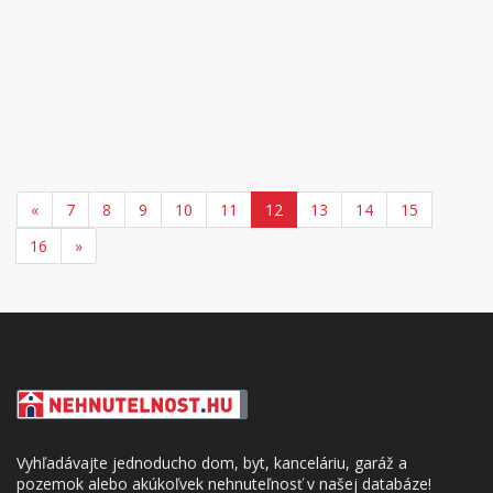
«
7
8
9
10
11
12
13
14
15
16
»
Vyhľadávajte jednoducho dom, byt, kanceláriu, garáž a
pozemok alebo akúkoľvek nehnuteľnosť v našej databáze!