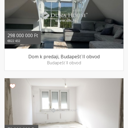
298 000 000 Ft
€822 432
Dom k predaji, Budapešť II obvod
Budapešť II obvod