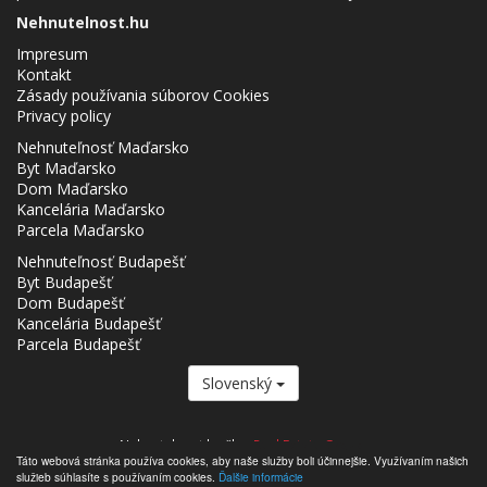
Nehnutelnost.hu
Impresum
Kontakt
Zásady používania súborov Cookies
Privacy policy
Nehnuteľnosť Maďarsko
Byt Maďarsko
Dom Maďarsko
Kancelária Maďarsko
Parcela Maďarsko
Nehnuteľnosť Budapešť
Byt Budapešť
Dom Budapešť
Kancelária Budapešť
Parcela Budapešť
Slovenský
Nehnutelnost.hu člen
Real Estate Group.
Táto webová stránka používa cookies, aby naše služby boli účinnejšie. Využívaním našich
,,,,,,,,,,,,,,,,,,,,,,,,,,,,,,,,,,,,,,,,,,,,,,,,,,,,,,,,,,,,,,,,,,,,,,,,,,,,,,,,,,,,,,,,,,,,,,,,,,,,,,,,,,,,,,,,,,,,,,,,,,,,,,,,,,,,,,,,,,,,,,,,
služieb súhlasíte s používaním cookies.
Ďalšie informácie