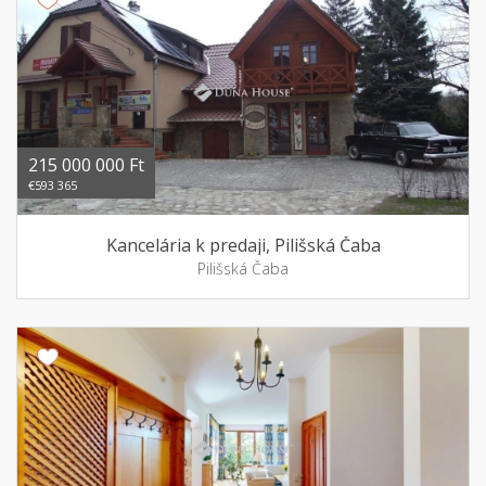
215 000 000 Ft
€593 365
Kancelária k predaji, Pilišská Čaba
Pilišská Čaba