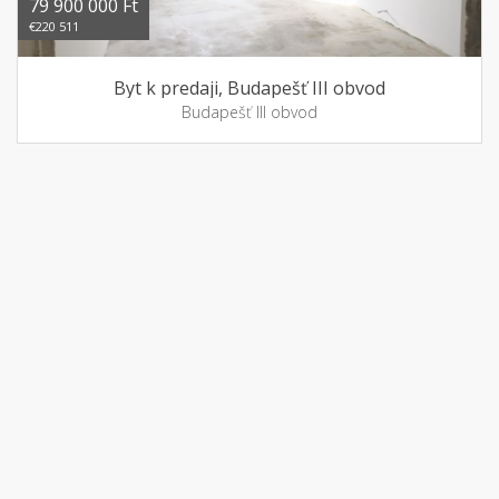
79 900 000 Ft
€220 511
Byt k predaji, Budapešť III obvod
Budapešť III obvod