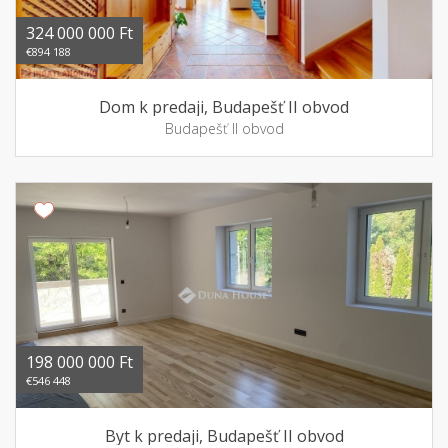
324 000 000 Ft
€894 188
Dom k predaji, Budapešť II obvod
Budapešť II obvod
198 000 000 Ft
€546 448
Byt k predaji, Budapešť II obvod