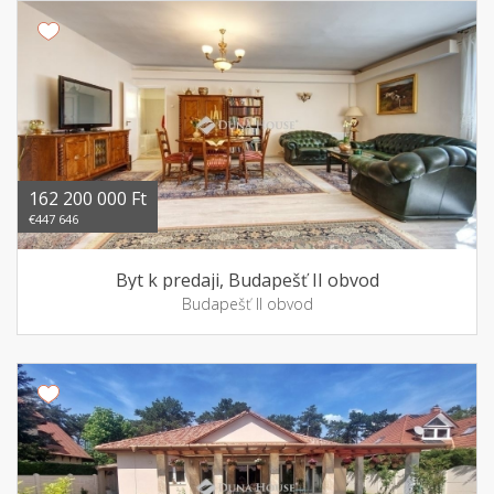
162 200 000 Ft
€447 646
Byt k predaji, Budapešť II obvod
Budapešť II obvod