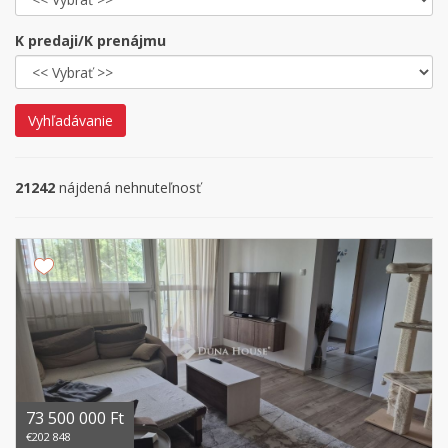
K predaji/K prenájmu
Vyhľadávanie
21242
nájdená nehnuteľnosť
73 500 000 Ft
€202 848