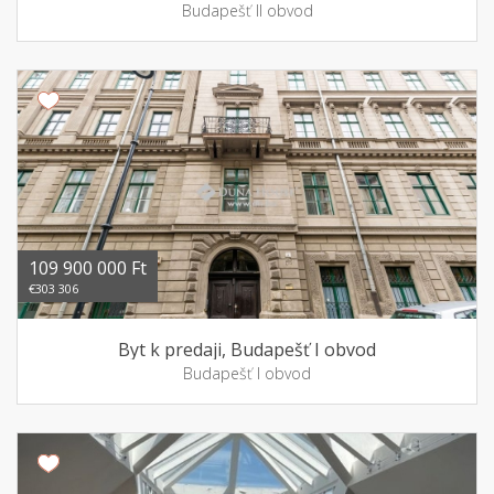
Budapešť II obvod
109 900 000 Ft
€303 306
Byt k predaji, Budapešť I obvod
Budapešť I obvod