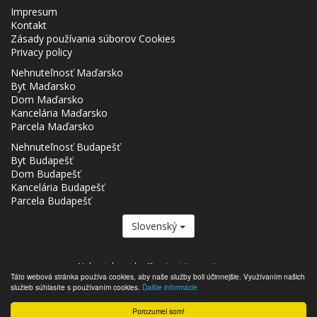
Impresum
Kontakt
Zásady používania súborov Cookies
Privacy policy
Nehnuteľnosť Maďarsko
Byt Maďarsko
Dom Maďarsko
Kancelária Maďarsko
Parcela Maďarsko
Nehnuteľnosť Budapešť
Byt Budapešť
Dom Budapešť
Kancelária Budapešť
Parcela Budapešť
Slovenský
Nehnutelnost.hu člen
Real Estate Group.
Táto webová stránka používa cookies, aby naše služby boli účinnejšie. Využívaním našich
,,,,,,,,,,,,,,,,,,,,,,,,,,,,,,,,,,,,,,,,,,,,,,,,,,,,,,,,,,,,,,,,,,,,,,,,,,,,,,,,,,,,,,,,,,,,,,,,,,,,,,,,,,,,,,,,,,,,,,,,,,,,,,,,,,,,,,,,,,,,,,,,
služieb súhlasíte s používaním cookies.
Ďalšie informácie
- Nehnutelnost.hu © 2026 Všetky práva vyhradené
Porozumel som!