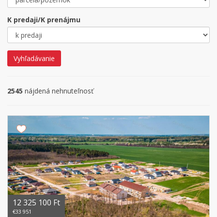
K predaji/K prenájmu
Vyhľadávanie
2545
nájdená nehnuteľnosť
12 325 100 Ft
€33 951