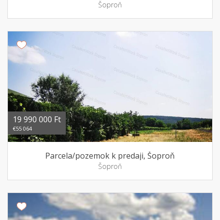
Šoproň
19 990 000 Ft
€55 064
Parcela/pozemok k predaji, Šoproň
Šoproň