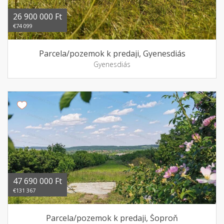
26 900 000 Ft
€74 099
Parcela/pozemok k predaji, Gyenesdiás
Gyenesdiás
47 690 000 Ft
€131 367
Parcela/pozemok k predaji, Šoproň