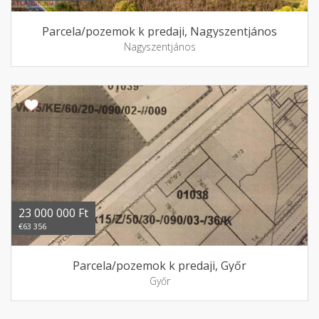
Parcela/pozemok k predaji, Nagyszentjános
Nagyszentjános
23 000 000 Ft
€63 356
Parcela/pozemok k predaji, Győr
Győr