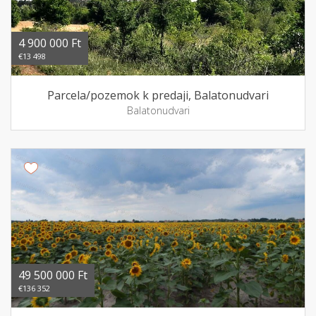
4 900 000 Ft
€13 498
Parcela/pozemok k predaji, Balatonudvari
Balatonudvari
49 500 000 Ft
€136 352