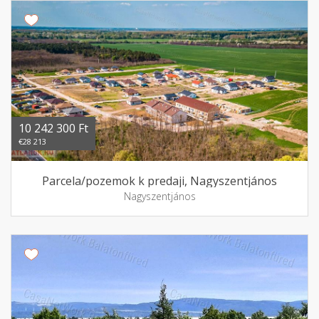
10 242 300 Ft
€28 213
Parcela/pozemok k predaji, Nagyszentjános
Nagyszentjános