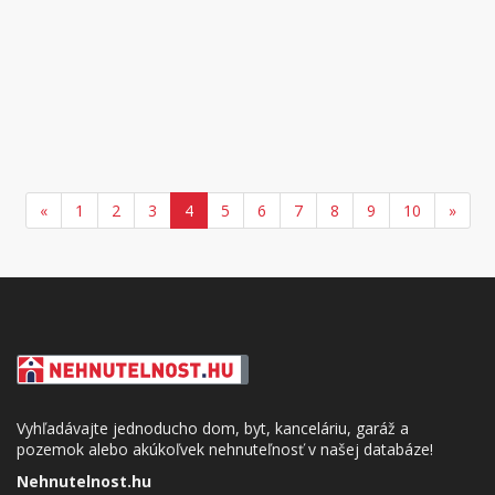
«
1
2
3
4
5
6
7
8
9
10
»
Vyhľadávajte jednoducho dom, byt, kanceláriu, garáž a
pozemok alebo akúkoľvek nehnuteľnosť v našej databáze!
Nehnutelnost.hu