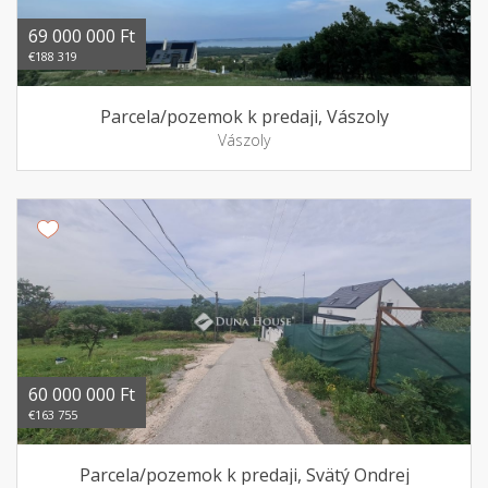
69 000 000 Ft
€188 319
Parcela/pozemok k predaji, Vászoly
Vászoly
60 000 000 Ft
€163 755
Parcela/pozemok k predaji, Svätý Ondrej