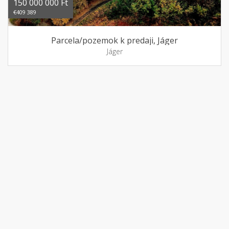
150 000 000 Ft
€409 389
Parcela/pozemok k predaji, Jáger
Jáger