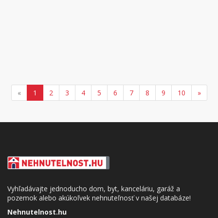
«
1
2
3
4
5
6
7
8
9
10
»
Vyhľadávajte jednoducho dom, byt, kanceláriu, garáž a
pozemok alebo akúkoľvek nehnuteľnosť v našej databáze!
Nehnutelnost.hu