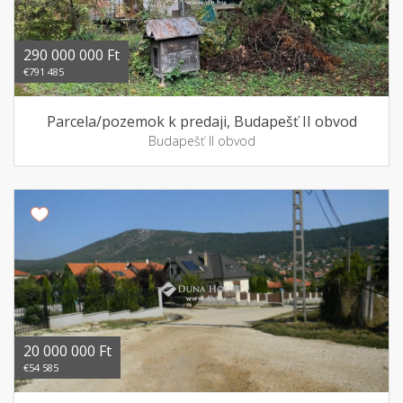
290 000 000 Ft
€791 485
Parcela/pozemok k predaji, Budapešť II obvod
Budapešť II obvod
20 000 000 Ft
€54 585