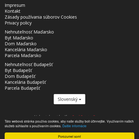
Impresum
Kontakt
Zásady používania súborov Cookies
Privacy policy
Nehnuteľnosť Maďarsko
Byt Maďarsko
Dom Maďarsko
Kancelária Maďarsko
Parcela Maďarsko
Nehnuteľnosť Budapešť
Byt Budapešť
Dom Budapešť
Kancelária Budapešť
Parcela Budapešť
Slovenský
Nehnutelnost.hu člen
Real Estate Group.
Táto webová stránka používa cookies, aby naše služby boli účinnejšie. Využívaním našich
,,,,,,,,,,,,,,,,,,,,,,,,,,,,,,,,,,,,,,,,,,,,,,,,,,,,,,,,,,,,,,,,,,,,,,,,,,,,,,,,,,,,,,,,,,,,,,,,,,,,,,,,,,,,,,,,,,,,,,,,,,,,,,,,,,,,,,,,,,,,,,,,
služieb súhlasíte s používaním cookies.
Ďalšie informácie
- Nehnutelnost.hu © 2026 Všetky práva vyhradené
Porozumel som!