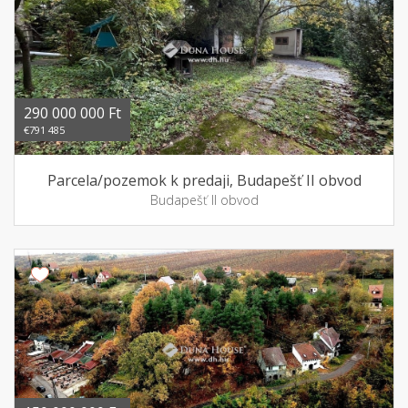
290 000 000 Ft
€791 485
Parcela/pozemok k predaji, Budapešť II obvod
Budapešť II obvod