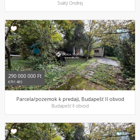
Svätý Ondrej
290 000 000 Ft
€791 485
Parcela/pozemok k predaji, Budapešť II obvod
Budapešť II obvod