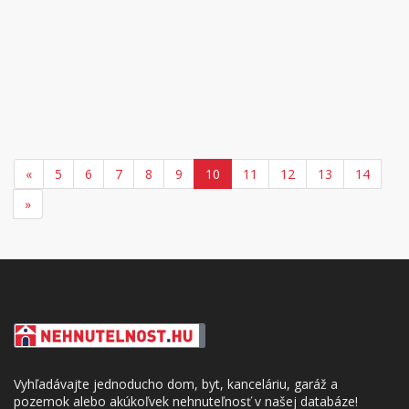
«
5
6
7
8
9
10
11
12
13
14
»
Vyhľadávajte jednoducho dom, byt, kanceláriu, garáž a
pozemok alebo akúkoľvek nehnuteľnosť v našej databáze!