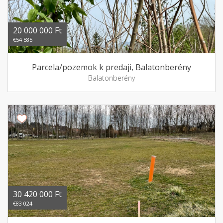
20 000 000 Ft
€54 585
Parcela/pozemok k predaji, Balatonberény
Balatonberény
30 420 000 Ft
€83 024