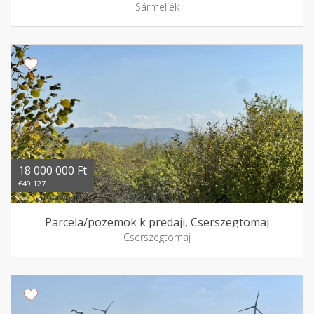
Sármellék
18 000 000 Ft
€49 127
Parcela/pozemok k predaji, Cserszegtomaj
Cserszegtomaj