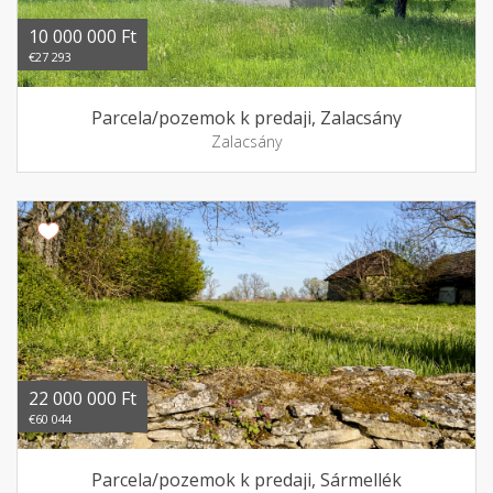
10 000 000 Ft
€27 293
Parcela/pozemok k predaji, Zalacsány
Zalacsány
22 000 000 Ft
€60 044
Parcela/pozemok k predaji, Sármellék