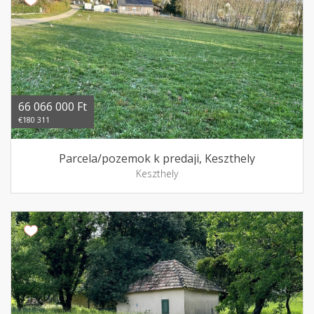
66 066 000 Ft
€180 311
Parcela/pozemok k predaji, Keszthely
Keszthely