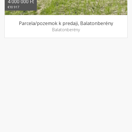
4 000 000 Ft
€10 917
Parcela/pozemok k predaji, Balatonberény
Balatonberény