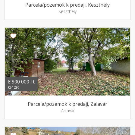
Parcela/pozemok k predaji, Keszthely
Keszthely
8 900 000 Ft
€24 290
Parcela/pozemok k predaji, Zalavár
Zalavár