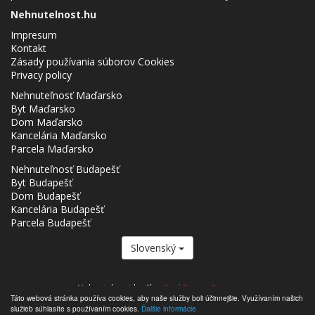
Nehnutelnost.hu
Impresum
Kontakt
Zásady používania súborov Cookies
Privacy policy
Nehnuteľnosť Maďarsko
Byt Maďarsko
Dom Maďarsko
Kancelária Maďarsko
Parcela Maďarsko
Nehnuteľnosť Budapešť
Byt Budapešť
Dom Budapešť
Kancelária Budapešť
Parcela Budapešť
Slovenský
Nehnutelnost.hu člen
Real Estate Group.
Táto webová stránka používa cookies, aby naše služby boli účinnejšie. Využívaním našich
,,,,,,,,,,,,,,,,,,,,,,,,,,,,,,,,,,,,,,,,,,,,,,,,,,,,,,,,,,,,,,,,,,,,,,,,,,,,,,,,,,,,,,,,,,,,,,,,,,,,,,,,,,,,,,,,,,,,,,,,,,,,,,,,,,,,,,,,,,,,,,,,
služieb súhlasíte s používaním cookies.
Ďalšie informácie