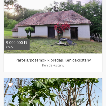
9 000 000 Ft
€24 563
Parcela/pozemok k predaji, Kehidakustány
Kehidakustány