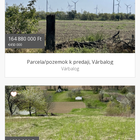
164 880 000 Ft
€450 000
Parcela/pozemok k predaji, Várbalog
Várbalog