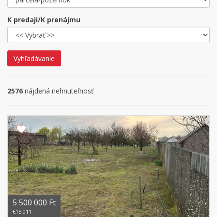
K predaji/K prenájmu
Vyhľadávanie
2576
nájdená nehnuteľnosť
5 500 000 Ft
€15 011