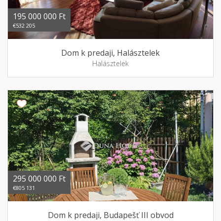
195 000 000 Ft
€532 205
Dom k predaji, Halásztelek
Halásztelek
295 000 000 Ft
€805 131
Dom k predaji, Budapešť III obvod