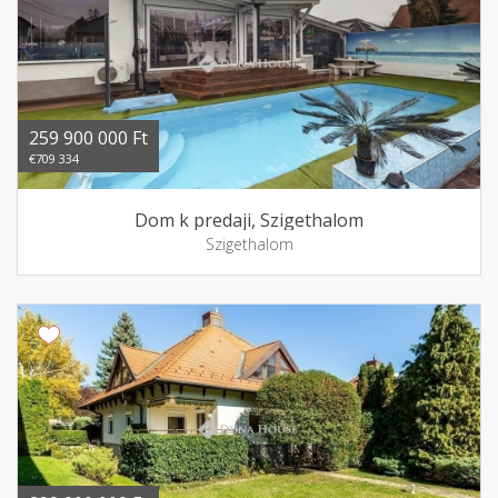
259 900 000 Ft
€709 334
Dom k predaji, Szigethalom
Szigethalom