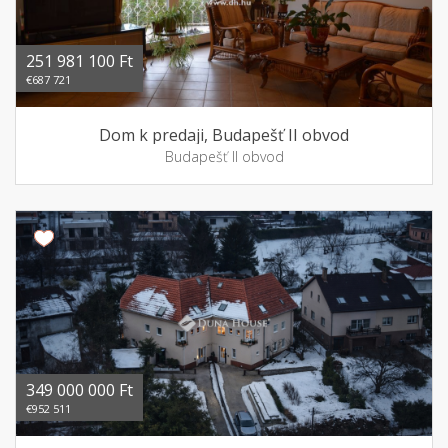
251 981 100 Ft
€687 721
Dom k predaji, Budapešť II obvod
Budapešť II obvod
349 000 000 Ft
€952 511