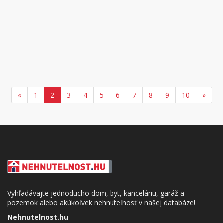
«
1
2
3
4
5
6
7
8
9
10
»
Vyhľadávajte jednoducho dom, byt, kanceláriu, garáž a
pozemok alebo akúkoľvek nehnuteľnosť v našej databáze!
Nehnutelnost.hu