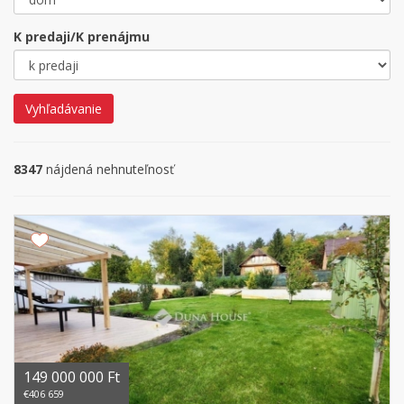
K predaji/K prenájmu
Vyhľadávanie
8347
nájdená nehnuteľnosť
149 000 000 Ft
€406 659