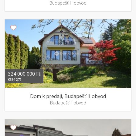
Budapešť III obvod
324 000 000 Ft
€884 279
Dom k predaji, Budapešť II obvod
Budapešť II obvod