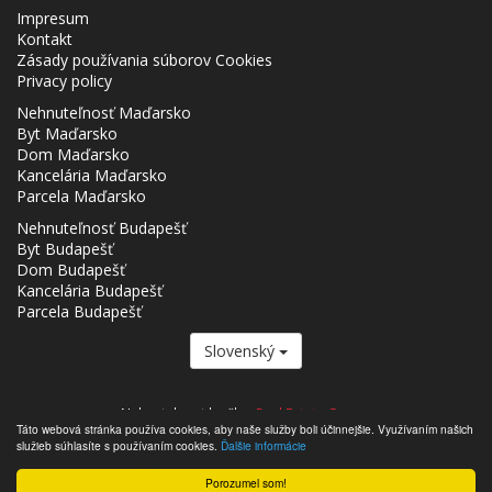
Impresum
Kontakt
Zásady používania súborov Cookies
Privacy policy
Nehnuteľnosť Maďarsko
Byt Maďarsko
Dom Maďarsko
Kancelária Maďarsko
Parcela Maďarsko
Nehnuteľnosť Budapešť
Byt Budapešť
Dom Budapešť
Kancelária Budapešť
Parcela Budapešť
Slovenský
Nehnutelnost.hu člen
Real Estate Group.
Táto webová stránka používa cookies, aby naše služby boli účinnejšie. Využívaním našich
,,,,,,,,,,,,,,,,,,,,,,,,,,,,,,,,,,,,,,,,,,,,,,,,,,,,,,,,,,,,,,,,,,,,,,,,,,,,,,,,,,,,,,,,,,,,,,,,,,,,,,,,,,,,,,,,,,,,,,,,,,,,,,,,,,,,,,,,,,,,,,,,
služieb súhlasíte s používaním cookies.
Ďalšie informácie
- Nehnutelnost.hu © 2026 Všetky práva vyhradené
Porozumel som!