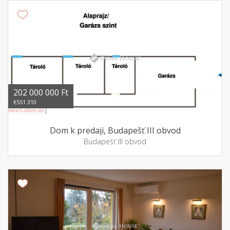
202 000 000 Ft
€551 310
Dom k predaji, Budapešť III obvod
Budapešť III obvod