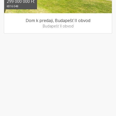
299 000 000 Ft
€816 048
Dom k predaji, Budapešť II obvod
Budapešť II obvod