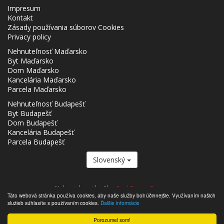
Impresum
Kontakt
Zásady používania súborov Cookies
Privacy policy
Nehnuteľnosť Maďarsko
Byt Maďarsko
Dom Maďarsko
Kancelária Maďarsko
Parcela Maďarsko
Nehnuteľnosť Budapešť
Byt Budapešť
Dom Budapešť
Kancelária Budapešť
Parcela Budapešť
Slovenský
Nehnutelnost.hu člen
Real Estate Group.
Táto webová stránka používa cookies, aby naše služby boli účinnejšie. Využívaním našich
,,,,,,,,,,,,,,,,,,,,,,,,,,,,,,,,,,,,,,,,,,,,,,,,,,,,,,,,,,,,,,,,,,,,,,,,,,,,,,,,,,,,,,,,,,,,,,,,,,,,,,,,,,,,,,,,,,,,,,,,,,,,,,,,,,,,,,,,,,,,,,,,
služieb súhlasíte s používaním cookies.
Ďalšie informácie
- Nehnutelnost.hu © 2026 Všetky práva vyhradené
Porozumel som!