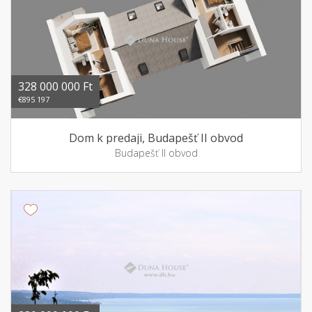
328 000 000 Ft
€895 197
Dom k predaji, Budapešť II obvod
Budapešť II obvod