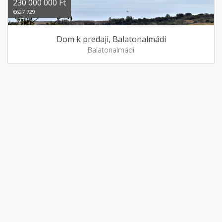
230 000 000 Ft
€627 729
Dom k predaji, Balatonalmádi
Balatonalmádi