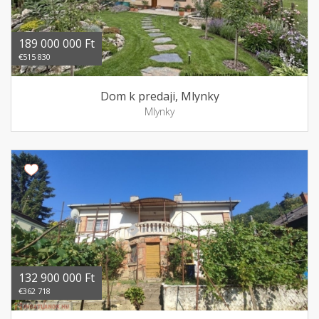
189 000 000 Ft
€515 830
Dom k predaji, Mlynky
Mlynky
132 900 000 Ft
€362 718