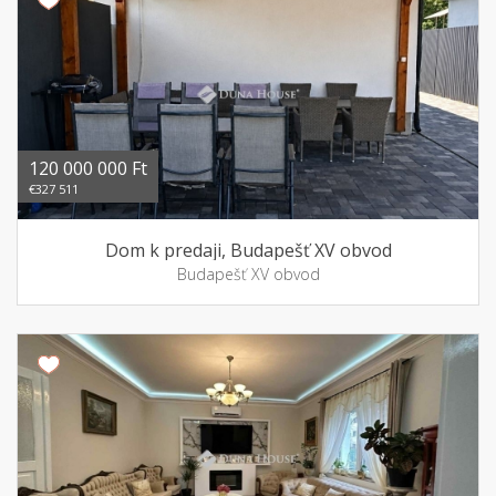
120 000 000 Ft
€327 511
Dom k predaji, Budapešť XV obvod
Budapešť XV obvod