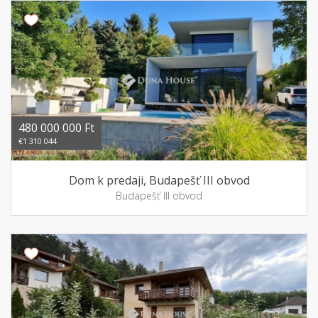
480 000 000 Ft
€1 310 044
Dom k predaji, Budapešť III obvod
Budapešť III obvod