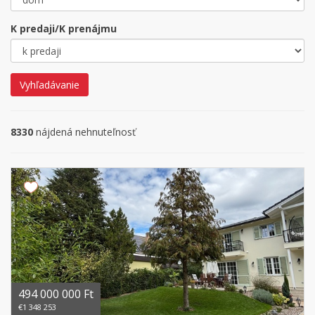
K predaji/K prenájmu
Vyhľadávanie
8330
nájdená nehnuteľnosť
494 000 000 Ft
€1 348 253