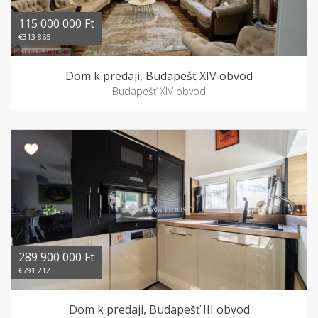
115 000 000 Ft
€313 865
Dom k predaji, Budapešť XIV obvod
Budapešť XIV obvod
289 900 000 Ft
€791 212
Dom k predaji, Budapešť III obvod