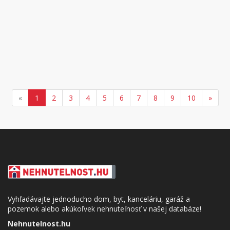
«
1
2
3
4
5
6
7
8
9
10
»
Vyhľadávajte jednoducho dom, byt, kanceláriu, garáž a
pozemok alebo akúkoľvek nehnuteľnosť v našej databáze!
Nehnutelnost.hu