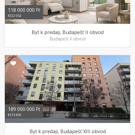
118 000 000 Ft
€322 052
Byt k predaji, Budapešť II obvod
Budapešť II obvod
189 000 000 Ft
€515 830
Byt k predaji, Budapešť XIII obvod