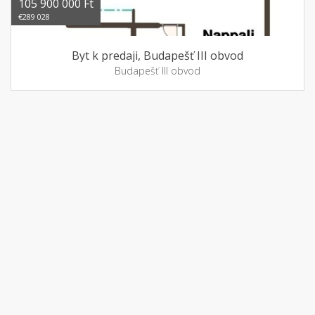
105 900 000 Ft
€289 028
Byt k predaji, Budapešť III obvod
Budapešť III obvod