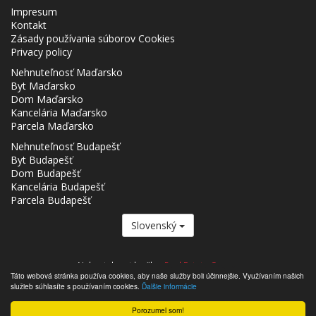
Impresum
Kontakt
Zásady používania súborov Cookies
Privacy policy
Nehnuteľnosť Maďarsko
Byt Maďarsko
Dom Maďarsko
Kancelária Maďarsko
Parcela Maďarsko
Nehnuteľnosť Budapešť
Byt Budapešť
Dom Budapešť
Kancelária Budapešť
Parcela Budapešť
Slovenský
Nehnutelnost.hu člen
Real Estate Group.
Táto webová stránka používa cookies, aby naše služby boli účinnejšie. Využívaním našich
,,,,,,,,,,,,,,,,,,,,,,,,,,,,,,,,,,,,,,,,,,,,,,,,,,,,,,,,,,,,,,,,,,,,,,,,,,,,,,,,,,,,,,,,,,,,,,,,,,,,,,,,,,,,,,,,,,,,,,,,,,,,,,,,,,,,,,,,,,,,,,,,
služieb súhlasíte s používaním cookies.
Ďalšie informácie
- Nehnutelnost.hu © 2026 Všetky práva vyhradené
Porozumel som!