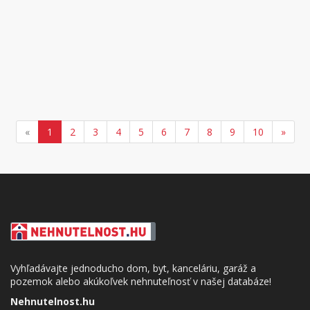
«
1
2
3
4
5
6
7
8
9
10
»
Vyhľadávajte jednoducho dom, byt, kanceláriu, garáž a
pozemok alebo akúkoľvek nehnuteľnosť v našej databáze!
Nehnutelnost.hu