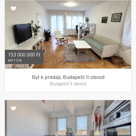
153 000 000 Ft
€417 576
Byt k predaji, Budapešť II obvod
Budapešť II obvod