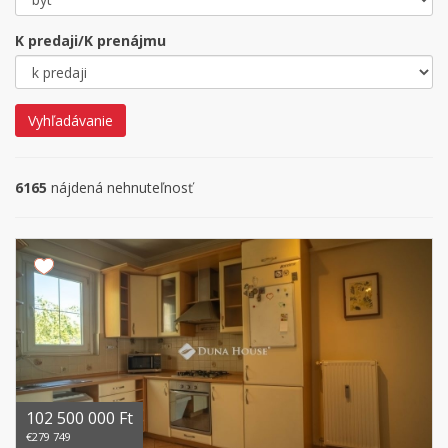
K predaji/K prenájmu
Vyhľadávanie
6165
nájdená nehnuteľnosť
102 500 000 Ft
€279 749