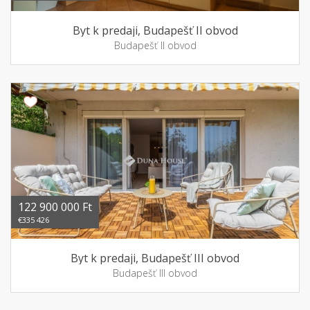
Byt k predaji, Budapešť II obvod
Budapešť II obvod
122 900 000 Ft
€335 426
Byt k predaji, Budapešť III obvod
Budapešť III obvod