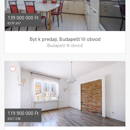
139 000 000 Ft
€379 367
Byt k predaji, Budapešť III obvod
Budapešť III obvod
119 900 000 Ft
€327 238