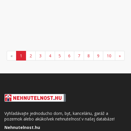
«
1
2
3
4
5
6
7
8
9
10
»
Vyhľadávajte jednoducho dom, byt, kanceláriu, garáž a
pozemok alebo akúkoľvek nehnuteľnosť v našej databáze!
Nehnutelnost.hu