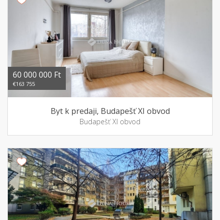
60 000 000 Ft
€163 755
Byt k predaji, Budapešť XI obvod
Budapešť XI obvod