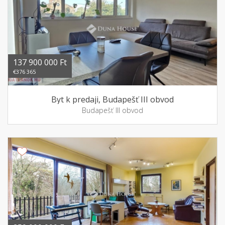
137 900 000 Ft
€376 365
Byt k predaji, Budapešť III obvod
Budapešť III obvod