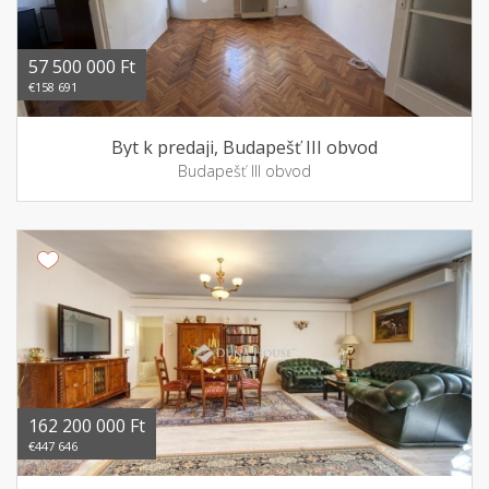
57 500 000 Ft
€158 691
Byt k predaji, Budapešť III obvod
Budapešť III obvod
162 200 000 Ft
€447 646