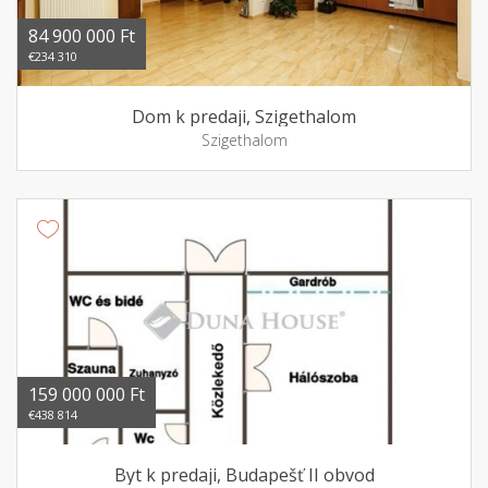
84 900 000 Ft
€234 310
Dom k predaji, Szigethalom
Szigethalom
159 000 000 Ft
€438 814
Byt k predaji, Budapešť II obvod