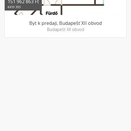
151 962 863 Ft
€419 393
Byt k predaji, Budapešť XII obvod
Budapešť XII obvod