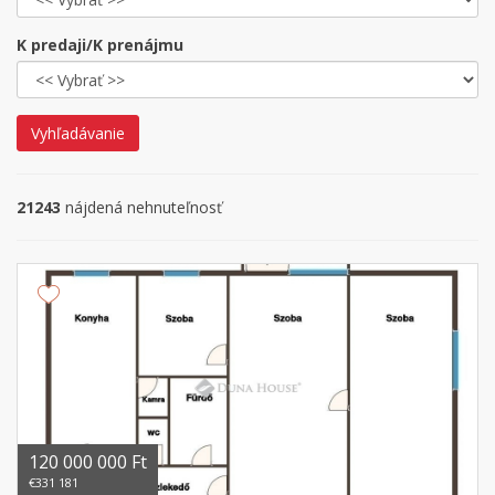
K predaji/K prenájmu
Vyhľadávanie
21243
nájdená nehnuteľnosť
120 000 000 Ft
€331 181