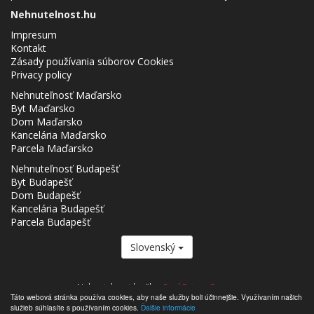
Nehnutelnost.hu
Impresum
Kontakt
Zásady používania súborov Cookies
Privacy policy
Nehnuteľnosť Maďarsko
Byt Maďarsko
Dom Maďarsko
Kancelária Maďarsko
Parcela Maďarsko
Nehnuteľnosť Budapešť
Byt Budapešť
Dom Budapešť
Kancelária Budapešť
Parcela Budapešť
Slovenský
Nehnutelnost.hu člen
Real Estate Group.
Táto webová stránka používa cookies, aby naše služby boli účinnejšie. Využívaním našich
,,,,,,,,,,,,,,,,,,,,,,,,,,,,,,,,,,,,,,,,,,,,,,,,,,,,,,,,,,,,,,,,,,,,,,,,,,,,,,,,,,,,,,,,,,,,,,,,,,,,,,,,,,,,,,,,,,,,,,,,,,,,,,,,,,,,,,,,,,,,,,,,
služieb súhlasíte s používaním cookies.
Ďalšie informácie