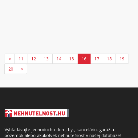
«
11
12
13
14
15
16
17
18
19
20
»
Vyhľadávajte jednoducho dom, byt, kanceláriu, garáž a
pozemok alebo akúkoľvek nehnuteľnosť v našej databáze!