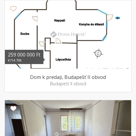
259 000 000 Ft
€714 798
Dom k predaji, Budapešť II obvod
Budapešť II obvod