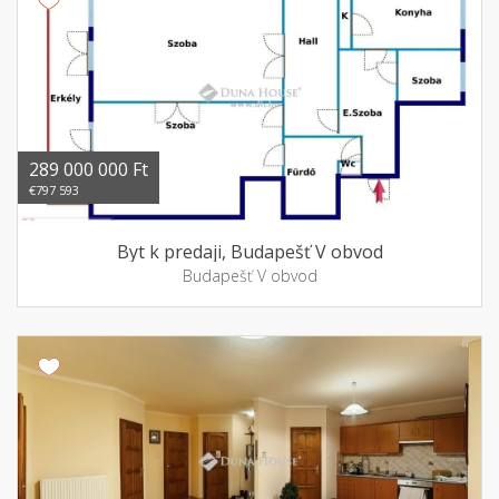
289 000 000 Ft
€797 593
Byt k predaji, Budapešť V obvod
Budapešť V obvod