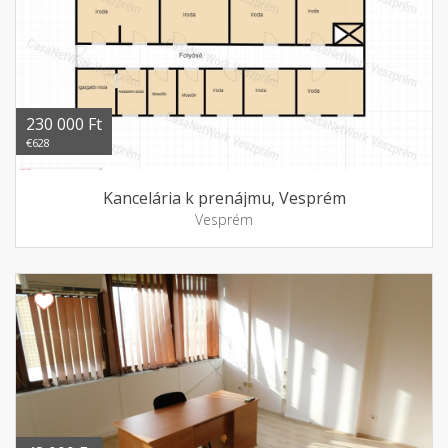
230 000 Ft
€628
Kancelária k prenájmu, Vesprém
Vesprém