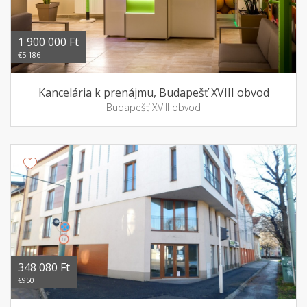
1 900 000 Ft
€5 186
Kancelária k prenájmu, Budapešť XVIII obvod
Budapešť XVIII obvod
348 080 Ft
€950