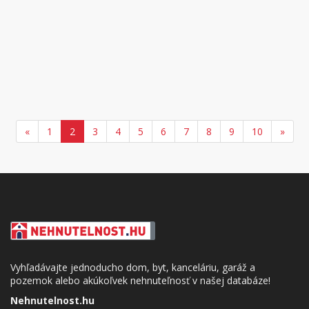
«
1
2
3
4
5
6
7
8
9
10
»
Vyhľadávajte jednoducho dom, byt, kanceláriu, garáž a
pozemok alebo akúkoľvek nehnuteľnosť v našej databáze!
Nehnutelnost.hu