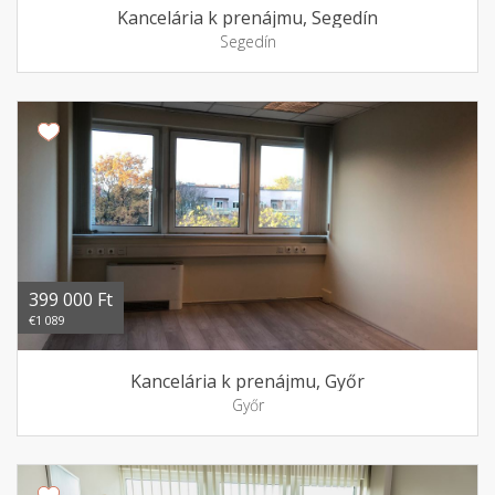
Kancelária k prenájmu, Segedín
Segedín
399 000 Ft
€1 089
Kancelária k prenájmu, Győr
Győr