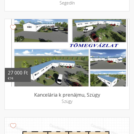
Segedín
27 000 Ft
€74
Kancelária k prenájmu, Szügy
Szügy