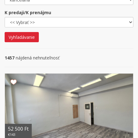
K predaji/K prenájmu
Vyhľadávanie
1457
nájdená nehnuteľnosť
52 500 Ft
€143