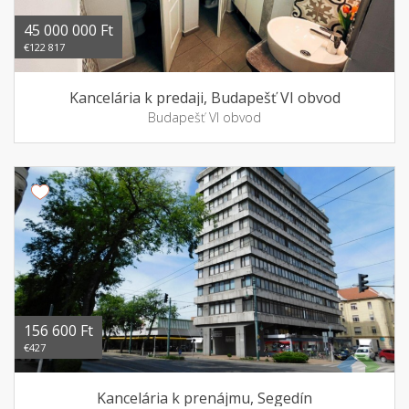
45 000 000 Ft
€122 817
Kancelária k predaji, Budapešť VI obvod
Budapešť VI obvod
156 600 Ft
€427
Kancelária k prenájmu, Segedín