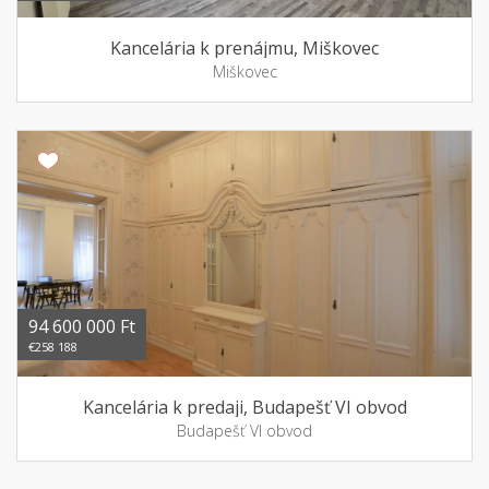
Kancelária k prenájmu, Miškovec
Miškovec
94 600 000 Ft
€258 188
Kancelária k predaji, Budapešť VI obvod
Budapešť VI obvod