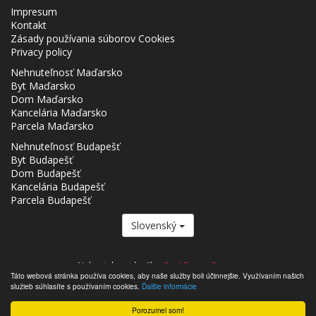
Impresum
Kontakt
Zásady používania súborov Cookies
Privacy policy
Nehnuteľnosť Maďarsko
Byt Maďarsko
Dom Maďarsko
Kancelária Maďarsko
Parcela Maďarsko
Nehnuteľnosť Budapešť
Byt Budapešť
Dom Budapešť
Kancelária Budapešť
Parcela Budapešť
Slovenský
Nehnutelnost.hu člen
Real Estate Group.
Táto webová stránka používa cookies, aby naše služby boli účinnejšie. Využívaním našich
,,,,,,,,,,,,,,,,,,,,,,,,,,,,,,,,,,,,,,,,,,,,,,,,,,,,,,,,,,,,,,,,,,,,,,,,,,,,,,,,,,,,,,,,,,,,,,,,,,,,,,,,,,,,,,,,,,,,,,,,,,,,,,,,,,,,,,,,,,,,,,,,
služieb súhlasíte s používaním cookies.
Ďalšie informácie
- Nehnutelnost.hu © 2026 Všetky práva vyhradené
Porozumel som!