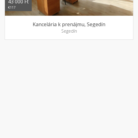
43 000 Ft
€117
Kancelária k prenájmu, Segedín
Segedín