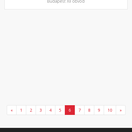
Budapešť XII obvod
«
1
2
3
4
5
6
7
8
9
10
»