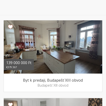
139 000 000 Ft
€379 367
Byt k predaji, Budapešť XIII obvod
Budapešť XIII obvod