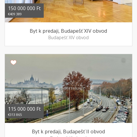
150 000 000 Ft
€409 389
Byt k predaji, Budapešť XIV obvod
Budapešť XIV obvod
115 000 000 Ft
€313 865
Byt k predaji, Budapešť II obvod