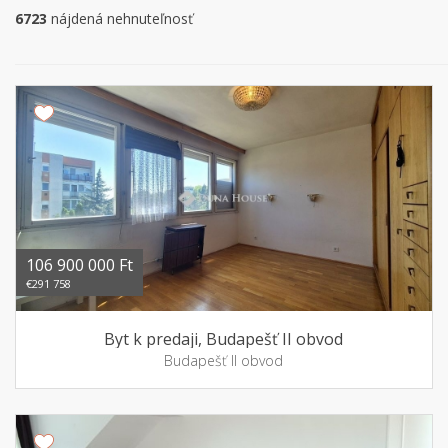
6723
nájdená nehnuteľnosť
106 900 000 Ft
€291 758
Byt k predaji, Budapešť II obvod
Budapešť II obvod