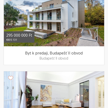
295 000 000 Ft
€805 131
Byt k predaji, Budapešť II obvod
Budapešť II obvod