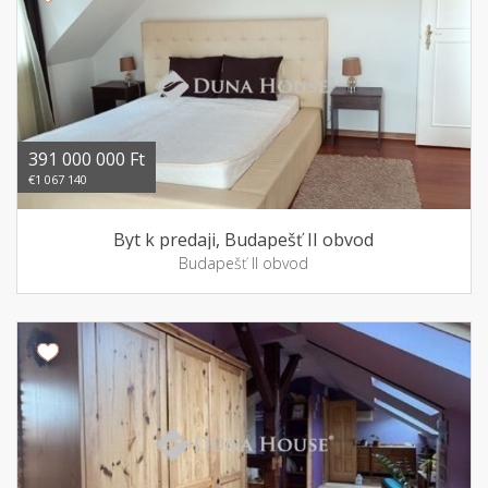
391 000 000 Ft
€1 067 140
Byt k predaji, Budapešť II obvod
Budapešť II obvod