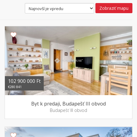
Zobraziť mapu
102 900 000 Ft
€280 841
Byt k predaji, Budapešť III obvod
Budapešť III obvod