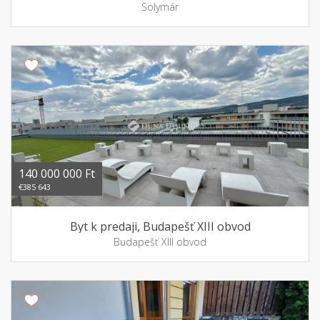
Solymár
140 000 000 Ft
€385 643
Byt k predaji, Budapešť XIII obvod
Budapešť XIII obvod