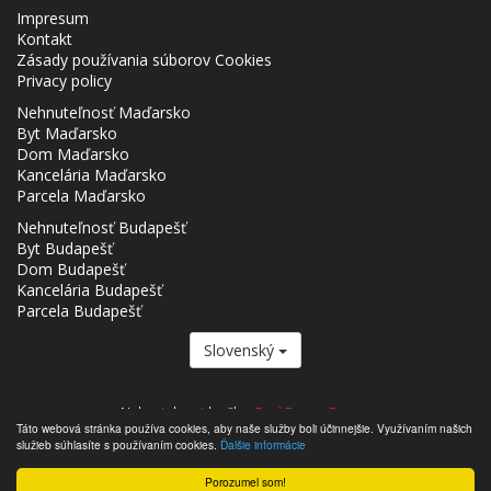
Impresum
Kontakt
Zásady používania súborov Cookies
Privacy policy
Nehnuteľnosť Maďarsko
Byt Maďarsko
Dom Maďarsko
Kancelária Maďarsko
Parcela Maďarsko
Nehnuteľnosť Budapešť
Byt Budapešť
Dom Budapešť
Kancelária Budapešť
Parcela Budapešť
Slovenský
Nehnutelnost.hu člen
Real Estate Group.
Táto webová stránka používa cookies, aby naše služby boli účinnejšie. Využívaním našich
,,,,,,,,,,,,,,,,,,,,,,,,,,,,,,,,,,,,,,,,,,,,,,,,,,,,,,,,,,,,,,,,,,,,,,,,,,,,,,,,,,,,,,,,,,,,,,,,,,,,,,,,,,,,,,,,,,,,,,,,,,,,,,,,,,,,,,,,,,,,,,,,
služieb súhlasíte s používaním cookies.
Ďalšie informácie
- Nehnutelnost.hu © 2026 Všetky práva vyhradené
Porozumel som!