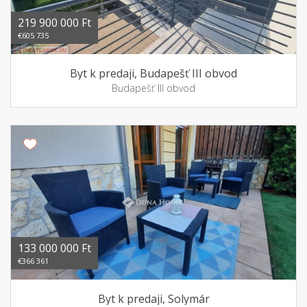
219 900 000 Ft
€605 735
Byt k predaji, Budapešť III obvod
Budapešť III obvod
133 000 000 Ft
€366 361
Byt k predaji, Solymár