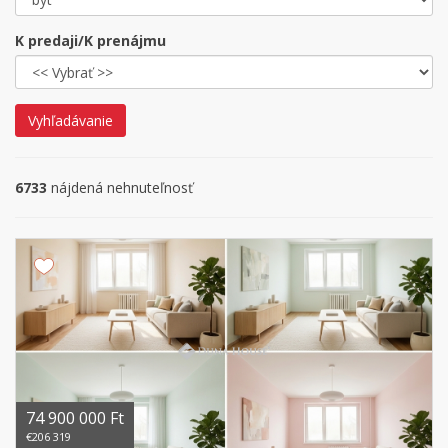
K predaji/K prenájmu
Vyhľadávanie
6733
nájdená nehnuteľnosť
74 900 000 Ft
€206 319