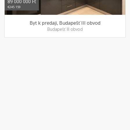
89 000 000 Ft
€245 159
Byt k predaji, Budapešť III obvod
Budapešť III obvod