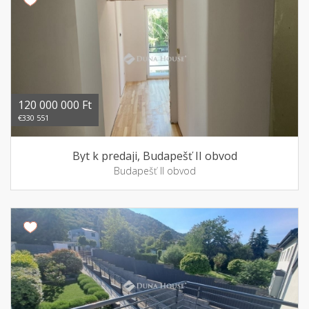
120 000 000 Ft
€330 551
Byt k predaji, Budapešť II obvod
Budapešť II obvod