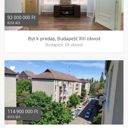
92 000 000 Ft
€253 423
Byt k predaji, Budapešť XIII obvod
Budapešť XIII obvod
114 900 000 Ft
€316 503