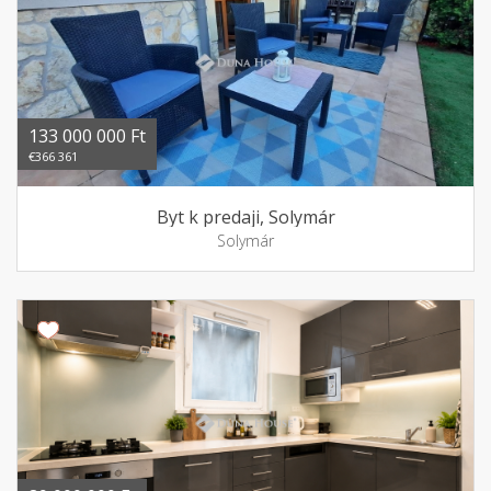
133 000 000 Ft
€366 361
Byt k predaji, Solymár
Solymár