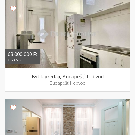
63 000 000 Ft
€173 539
Byt k predaji, Budapešť II obvod
Budapešť II obvod