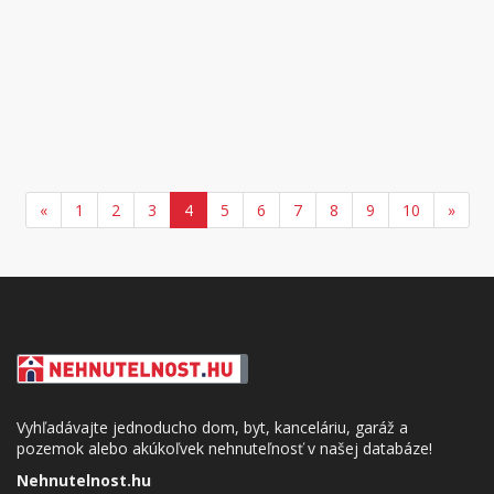
«
1
2
3
4
5
6
7
8
9
10
»
Vyhľadávajte jednoducho dom, byt, kanceláriu, garáž a
pozemok alebo akúkoľvek nehnuteľnosť v našej databáze!
Nehnutelnost.hu