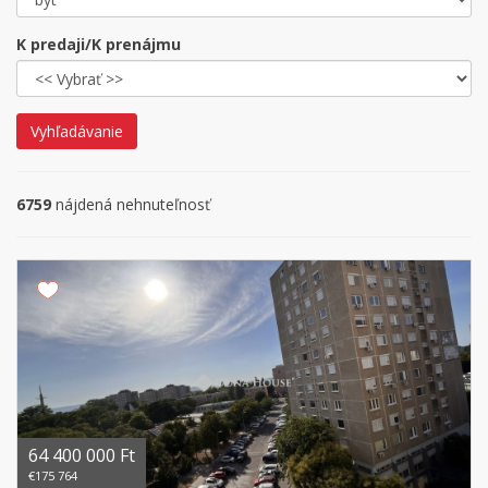
K predaji/K prenájmu
Vyhľadávanie
6759
nájdená nehnuteľnosť
64 400 000 Ft
€175 764