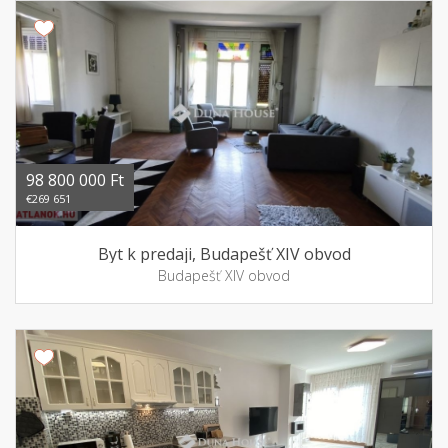
98 800 000 Ft
€269 651
Byt k predaji, Budapešť XIV obvod
Budapešť XIV obvod