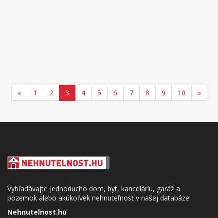
«
1
2
3
4
5
6
7
8
9
10
»
Vyhľadávajte jednoducho dom, byt, kanceláriu, garáž a
pozemok alebo akúkoľvek nehnuteľnosť v našej databáze!
Nehnutelnost.hu