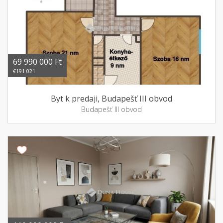
69 990 000 Ft
€191 021
Byt k predaji, Budapešť III obvod
Budapešť III obvod