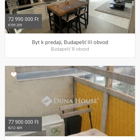
72 990 000 Ft
€199 209
Byt k predaji, Budapešť III obvod
Budapešť III obvod
77 900 000 Ft
€212 609