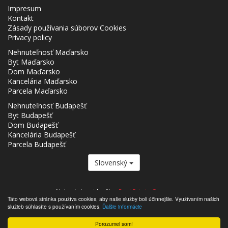
Impresum
Kontakt
Zásady používania súborov Cookies
Privacy policy
Nehnuteľnosť Maďarsko
Byt Maďarsko
Dom Maďarsko
Kancelária Maďarsko
Parcela Maďarsko
Nehnuteľnosť Budapešť
Byt Budapešť
Dom Budapešť
Kancelária Budapešť
Parcela Budapešť
Slovenský
Nehnutelnost.hu člen
Real Estate Group.
Táto webová stránka používa cookies, aby naše služby boli účinnejšie. Využívaním našich
,,,,,,,,,,,,,,,,,,,,,,,,,,,,,,,,,,,,,,,,,,,,,,,,,,,,,,,,,,,,,,,,,,,,,,,,,,,,,,,,,,,,,,,,,,,,,,,,,,,,,,,,,,,,,,,,,,,,,,,,,,,,,,,,,,,,,,,,,,,,,,,,
služieb súhlasíte s používaním cookies.
Ďalšie informácie
- Nehnutelnost.hu © 2026 Všetky práva vyhradené
Porozumel som!