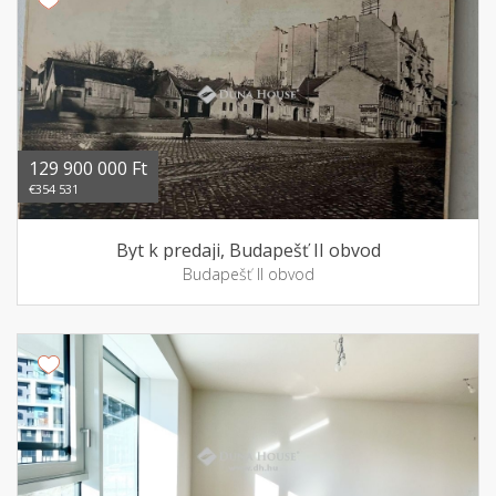
129 900 000 Ft
€354 531
Byt k predaji, Budapešť II obvod
Budapešť II obvod