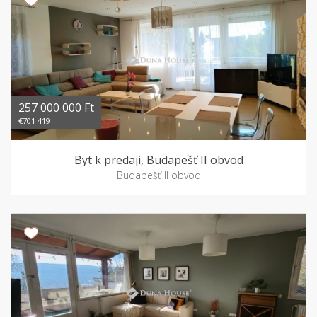
257 000 000 Ft
€701 419
Byt k predaji, Budapešť II obvod
Budapešť II obvod