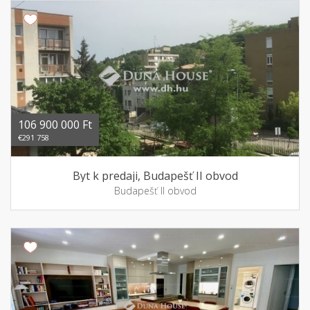
106 900 000 Ft
€291 758
Byt k predaji, Budapešť II obvod
Budapešť II obvod