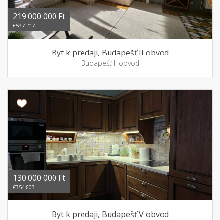
219 000 000 Ft
€597 707
Byt k predaji, Budapešť II obvod
Budapešť II obvod
130 000 000 Ft
€354 803
Byt k predaji, Budapešť V obvod