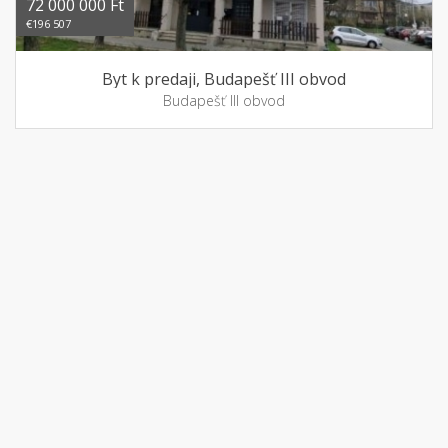
72 000 000 Ft
€196 507
Byt k predaji, Budapešť III obvod
Budapešť III obvod