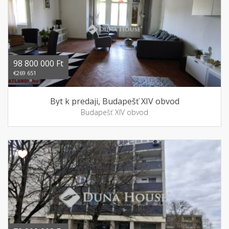
98 800 000 Ft
€269 651
Byt k predaji, Budapešť XIV obvod
Budapešť XIV obvod