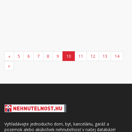
«
5
6
7
8
9
10
11
12
13
14
»
Vyhľadávajte jednoducho dom, byt, kanceláriu, garáž a
pozemok alebo akúkoľvek nehnuteľnosť v našej databáze!