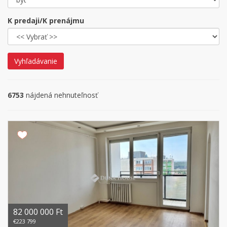
K predaji/K prenájmu
Vyhľadávanie
6753
nájdená nehnuteľnosť
82 000 000 Ft
€223 799