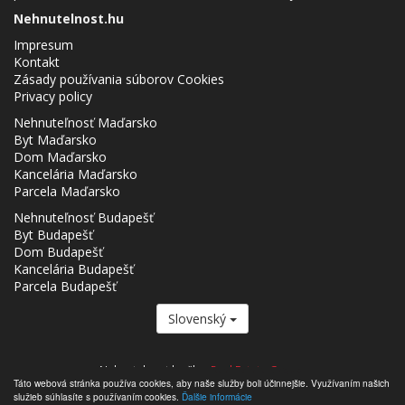
Nehnutelnost.hu
Impresum
Kontakt
Zásady používania súborov Cookies
Privacy policy
Nehnuteľnosť Maďarsko
Byt Maďarsko
Dom Maďarsko
Kancelária Maďarsko
Parcela Maďarsko
Nehnuteľnosť Budapešť
Byt Budapešť
Dom Budapešť
Kancelária Budapešť
Parcela Budapešť
Slovenský
Nehnutelnost.hu člen
Real Estate Group.
Táto webová stránka používa cookies, aby naše služby boli účinnejšie. Využívaním našich
,,,,,,,,,,,,,,,,,,,,,,,,,,,,,,,,,,,,,,,,,,,,,,,,,,,,,,,,,,,,,,,,,,,,,,,,,,,,,,,,,,,,,,,,,,,,,,,,,,,,,,,,,,,,,,,,,,,,,,,,,,,,,,,,,,,,,,,,,,,,,,,,
služieb súhlasíte s používaním cookies.
Ďalšie informácie