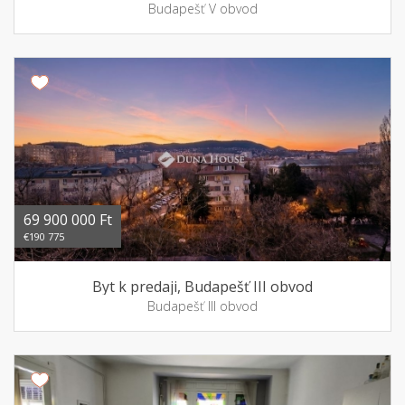
Budapešť V obvod
69 900 000 Ft
€190 775
Byt k predaji, Budapešť III obvod
Budapešť III obvod