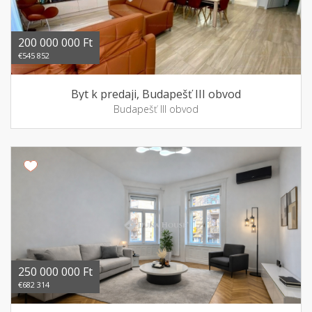
200 000 000 Ft
€545 852
Byt k predaji, Budapešť III obvod
Budapešť III obvod
250 000 000 Ft
€682 314