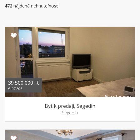
472
nájdená nehnuteľnosť
39 500 000 Ft
€107 806
Byt k predaji, Segedín
Segedín