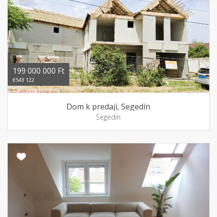
199 000 000 Ft
€543 122
Dom k predaji, Segedín
Segedín