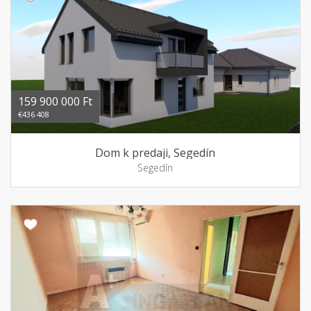
159 900 000 Ft
€436 408
Dom k predaji, Segedín
Segedín