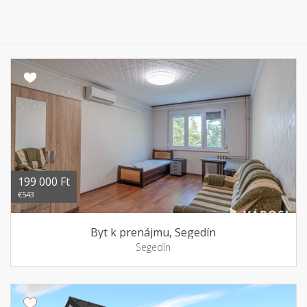
199 000 Ft
€543
Byt k prenájmu, Segedín
Segedín