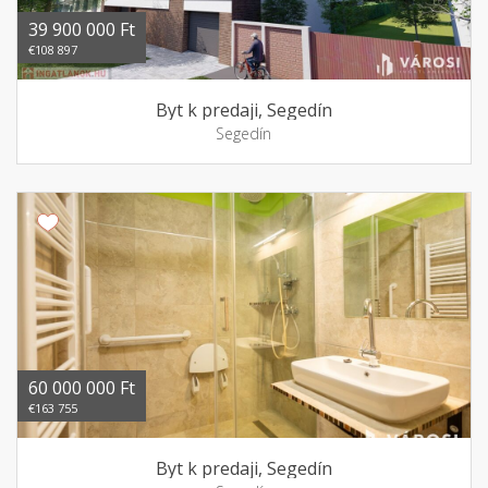
39 900 000 Ft
€108 897
Byt k predaji, Segedín
Segedín
60 000 000 Ft
€163 755
Byt k predaji, Segedín