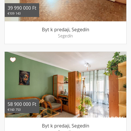
39 990 000 Ft
€109 143
Byt k predaji, Segedín
Segedín
58 900 000 Ft
€160 753
Byt k predaji, Segedín