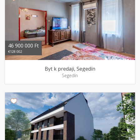
46 900 000 Ft
€128 002
Byt k predaji, Segedín
Segedín