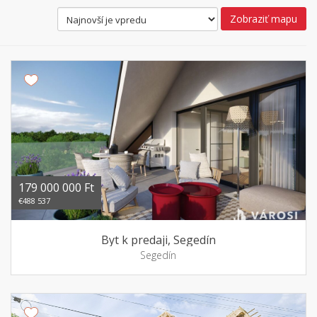
Zobraziť mapu
179 000 000 Ft
€488 537
Byt k predaji, Segedín
Segedín