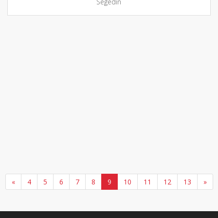
Segedín
«
4
5
6
7
8
9
10
11
12
13
»