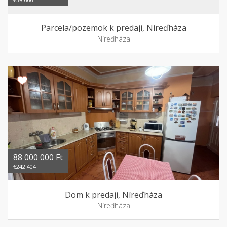
Parcela/pozemok k predaji, Níreďháza
Níreďháza
88 000 000 Ft
€242 404
Dom k predaji, Níreďháza
Níreďháza