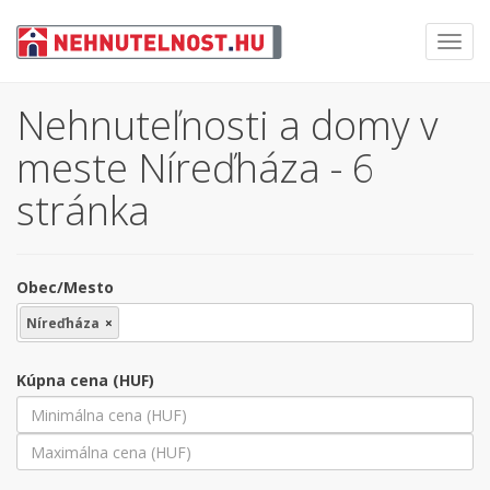
Toggl
navig
Nehnuteľnosti a domy v
meste Níreďháza - 6
stránka
Obec/Mesto
Níreďháza
×
Kúpna cena (HUF)