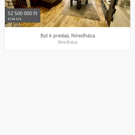
52 500 000 Ft
€144 616
Byt k predaji, Níreďháza
Níreďháza