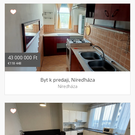
43 000 000 Ft
€118 448
Byt k predaji, Níreďháza
Níreďháza