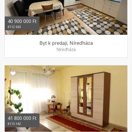
40 900 000 Ft
€112 663
Byt k predaji, Níreďháza
Níreďháza
41 800 000 Ft
€115 142