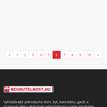
«
1
2
3
4
5
6
7
8
9
10
»
Vyhľadávajte jednoducho dom, byt, kanceláriu, garáž a
pozemok alebo akúkoľvek nehnuteľnosť v našej databáze!