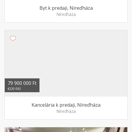
Byt k predaji, Níreďháza
Níreďháza
79 900 000 Ft
€220 092
Kancelária k predaji, Níreďháza
Níreďháza