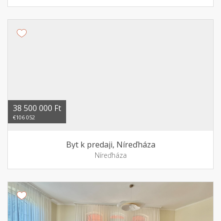
38 500 000 Ft
€106 052
Byt k predaji, Níreďháza
Níreďháza