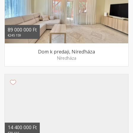
89 000 000 Ft
€245 159
Dom k predaji, Níreďháza
Níreďháza
14 400 000 Ft
€39 666