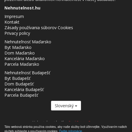
Nehnutelnost.hu
Impresum
Kontakt
Zásady používania súborov Cookies
Privacy policy
Nehnuteľnosť Maďarsko
Byt Maďarsko
Dom Maďarsko
Kancelária Maďarsko
Parcela Maďarsko
Nehnuteľnosť Budapešť
Byt Budapešť
Dom Budapešť
Kancelária Budapešť
Parcela Budapešť
Slovenský
Nehnutelnost.hu člen
Real Estate Group.
Táto webová stránka používa cookies, aby naše služby boli účinnejšie. Využívaním našich
,,,,,,,,,,,,,,,,,,,,,,,,,,,,,,,,,,,,,,,,,,,,,,,,,,,,,,,,,,,,,,,,,,,,,,,,,,,,,,,,,,,,,,,,,,,,,,,,,,,,,,,,,,,,,,,,,,,,,,,,,,,,,,,,,,,,,,,,,,,,,,,,
služieb súhlasíte s používaním cookies.
Ďalšie informácie