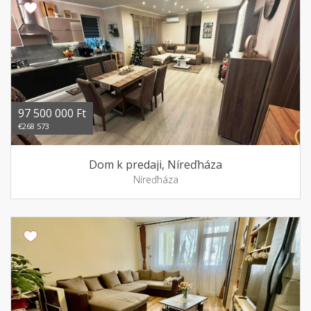
97 500 000 Ft
€268 573
Dom k predaji, Níreďháza
Níreďháza