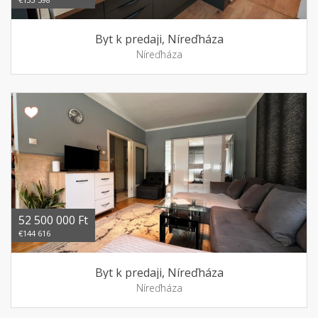
Byt k predaji, Níreďháza
Níreďháza
52 500 000 Ft
€144 616
Byt k predaji, Níreďháza
Níreďháza