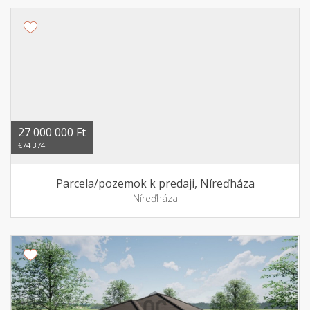
27 000 000 Ft
€74 374
Parcela/pozemok k predaji, Níreďháza
Níreďháza