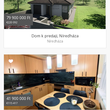
79 900 000 Ft
€220 092
Dom k predaji, Níreďháza
Níreďháza
41 900 000 Ft
€115 417