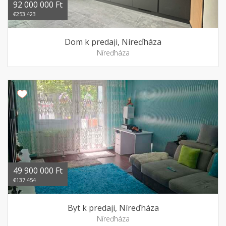
92 000 000 Ft
€253 423
Dom k predaji, Níreďháza
Níreďháza
49 900 000 Ft
€137 454
Byt k predaji, Níreďháza
Níreďháza