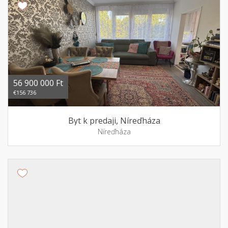
56 900 000 Ft
€156 736
Byt k predaji, Níreďháza
Níreďháza