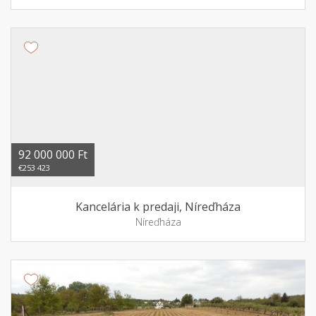
92 000 000 Ft
€253 423
Kancelária k predaji, Níreďháza
Níreďháza