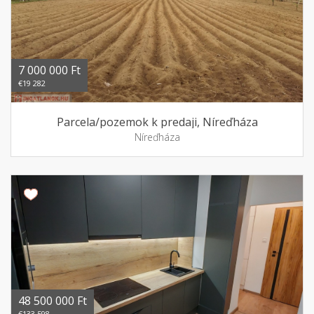
7 000 000 Ft
€19 282
Parcela/pozemok k predaji, Níreďháza
Níreďháza
48 500 000 Ft
€133 598