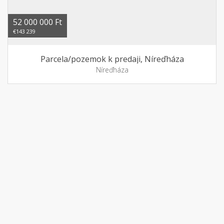
52 000 000 Ft
€143 239
Parcela/pozemok k predaji, Níreďháza
Níreďháza