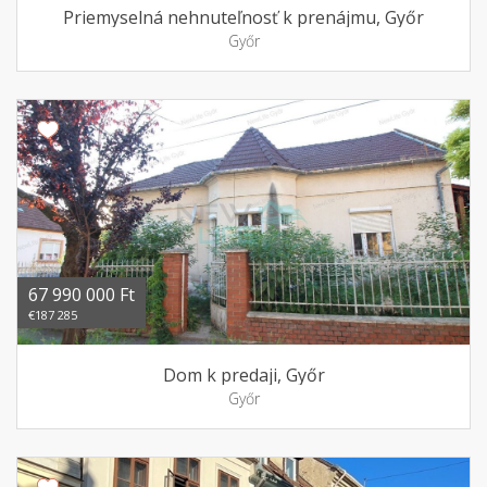
Priemyselná nehnuteľnosť k prenájmu, Győr
Győr
67 990 000 Ft
€187 285
Dom k predaji, Győr
Győr