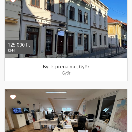
125 000 Ft
€344
Byt k prenájmu, Győr
Győr