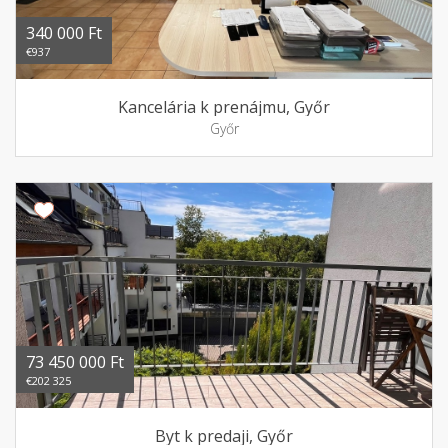
340 000 Ft
€937
Kancelária k prenájmu, Győr
Győr
73 450 000 Ft
€202 325
Byt k predaji, Győr