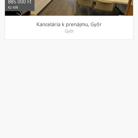
885 000 Ft
€2 438
Kancelária k prenájmu, Győr
Győr