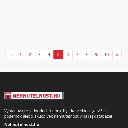
«
1
2
3
4
5
6
7
8
9
10
»
Vyhľadávajte jednoducho dom, byt, kanceláriu, garáž a
pozemok alebo akúkoľvek nehnuteľnosť v našej databáze!
Nehnutelnost.hu