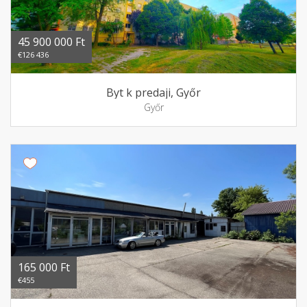
45 900 000 Ft
€126 436
Byt k predaji, Győr
Győr
165 000 Ft
€455