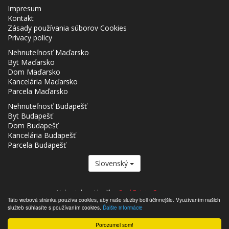
Impresum
Kontakt
Zásady používania súborov Cookies
Privacy policy
Nehnuteľnosť Maďarsko
Byt Maďarsko
Dom Maďarsko
Kancelária Maďarsko
Parcela Maďarsko
Nehnuteľnosť Budapešť
Byt Budapešť
Dom Budapešť
Kancelária Budapešť
Parcela Budapešť
Slovenský
Nehnutelnost.hu člen
Real Estate Group.
Táto webová stránka používa cookies, aby naše služby boli účinnejšie. Využívaním našich
,,,,,,,,,,,,,,,,,,,,,,,,,,,,,,,,,,,,,,,,,,,,,,,,,,,,,,,,,,,,,,,,,,,,,,,,,,,,,,,,,,,,,,,,,,,,,,,,,,,,,,,,,,,,,,,,,,,,,,,,,,,,,,,,,,,,,,,,,,,,,,,,
služieb súhlasíte s používaním cookies.
Ďalšie informácie
- Nehnutelnost.hu © 2026 Všetky práva vyhradené
Porozumel som!