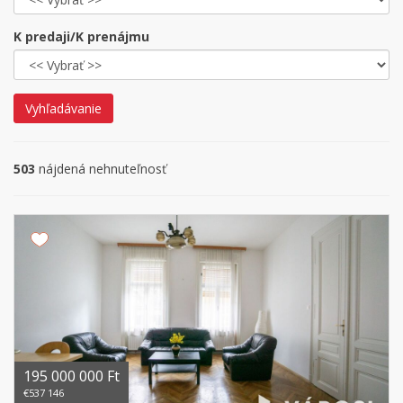
K predaji/K prenájmu
Vyhľadávanie
503
nájdená nehnuteľnosť
195 000 000 Ft
€537 146