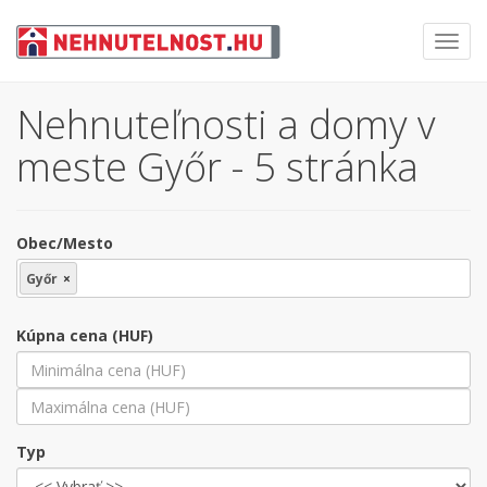
Toggl
navig
Nehnuteľnosti a domy v
meste Győr - 5 stránka
Obec/Mesto
Győr
×
Kúpna cena (HUF)
Typ