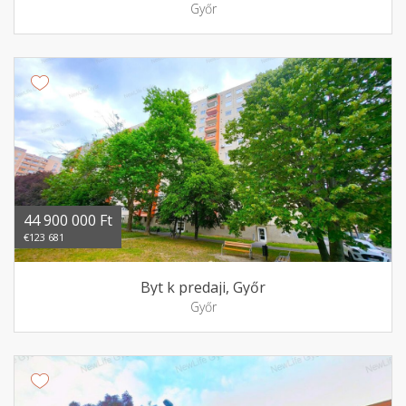
Győr
44 900 000 Ft
€123 681
Byt k predaji, Győr
Győr