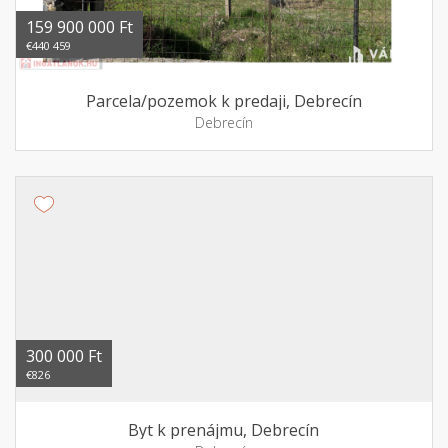
159 900 000 Ft
€440 459
Parcela/pozemok k predaji, Debrecín
Debrecín
300 000 Ft
€826
Byt k prenájmu, Debrecín