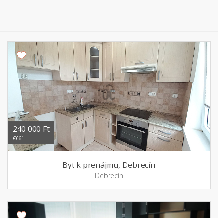
240 000 Ft
€661
Byt k prenájmu, Debrecín
Debrecín