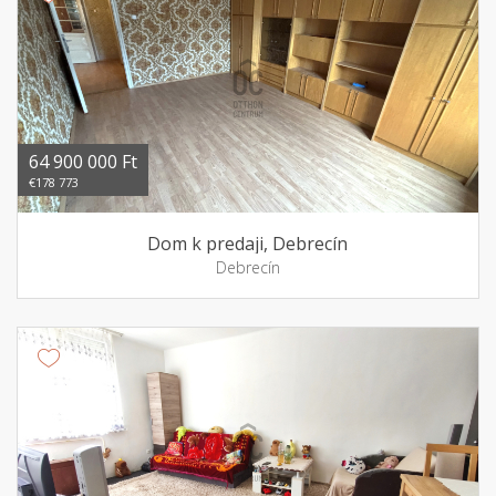
64 900 000 Ft
€178 773
Dom k predaji, Debrecín
Debrecín