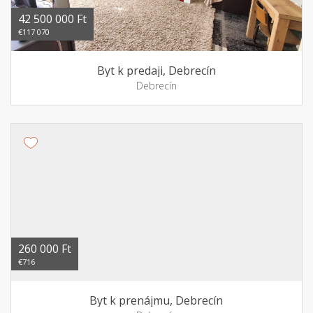
42 500 000 Ft
€117 070
Byt k predaji, Debrecín
Debrecín
260 000 Ft
€716
Byt k prenájmu, Debrecín