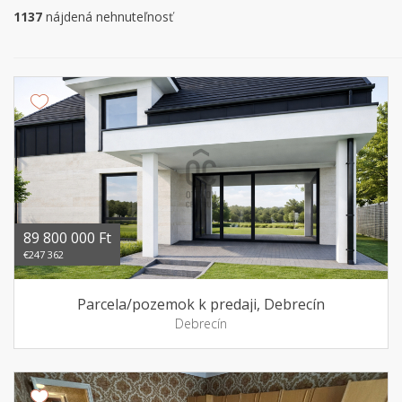
1137
nájdená nehnuteľnosť
89 800 000 Ft
€247 362
Parcela/pozemok k predaji, Debrecín
Debrecín