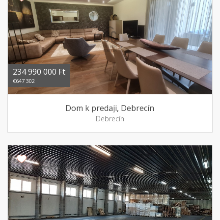
234 990 000 Ft
€647 302
Dom k predaji, Debrecín
Debrecín