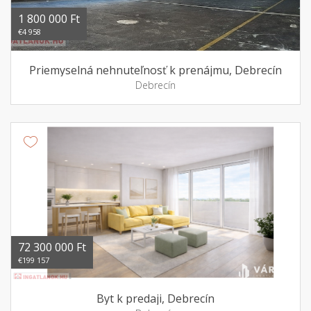
1 800 000 Ft
€4 958
Priemyselná nehnuteľnosť k prenájmu, Debrecín
Debrecín
72 300 000 Ft
€199 157
Byt k predaji, Debrecín