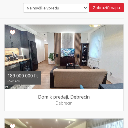
Zobraziť mapu
189 000 000 Ft
€520 618
Dom k predaji, Debrecín
Debrecín