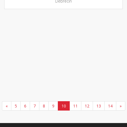
Debrecín
«
5
6
7
8
9
10
11
12
13
14
»