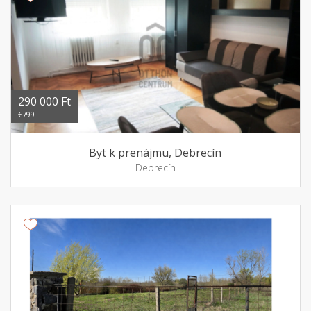
290 000 Ft
€799
Byt k prenájmu, Debrecín
Debrecín