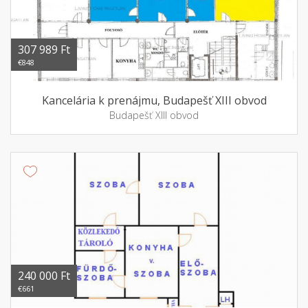
307 989 Ft
€848
Kancelária k prenájmu, Budapešť XIII obvod
Budapešť XIII obvod
240 000 Ft
€661