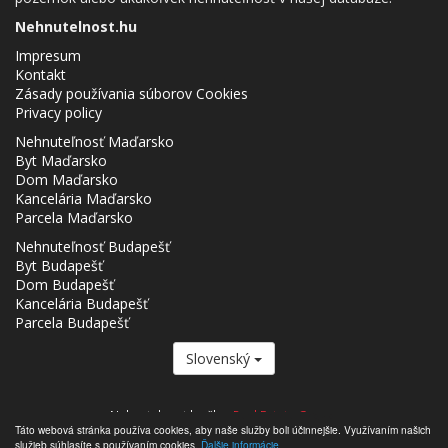
Nehnutelnost.hu
Impresum
Kontakt
Zásady používania súborov Cookies
Privacy policy
Nehnuteľnosť Maďarsko
Byt Maďarsko
Dom Maďarsko
Kancelária Maďarsko
Parcela Maďarsko
Nehnuteľnosť Budapešť
Byt Budapešť
Dom Budapešť
Kancelária Budapešť
Parcela Budapešť
Slovenský
Nehnutelnost.hu člen
Real Estate Group.
Táto webová stránka používa cookies, aby naše služby boli účinnejšie. Využívaním našich
,,,,,,,,,,,,,,,,,,,,,,,,,,,,,,,,,,,,,,,,,,,,,,,,,,,,,,,,,,,,,,,,,,,,,,,,,,,,,,,,,,,,,,,,,,,,,,,,,,,,,,,,,,,,,,,,,,,,,,,,,,,,,,,,,,,,,,,,,,,,,,,,
služieb súhlasíte s používaním cookies.
Ďalšie informácie