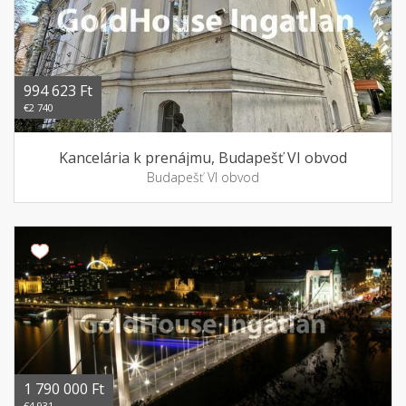
994 623 Ft
€2 740
Kancelária k prenájmu, Budapešť VI obvod
Budapešť VI obvod
1 790 000 Ft
€4 931