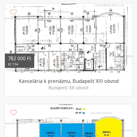
782 000 Ft
€2 154
Kancelária k prenájmu, Budapešť XIII obvod
Budapešť XIII obvod