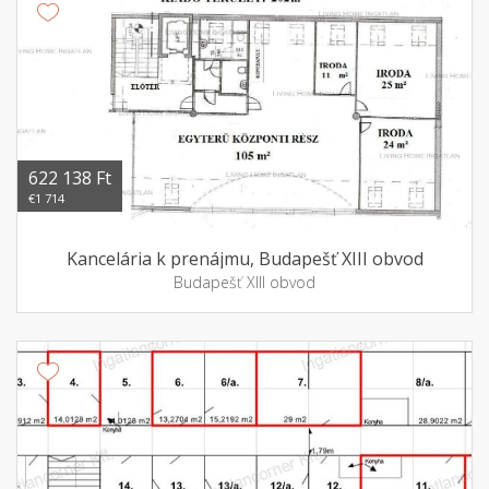
622 138 Ft
€1 714
Kancelária k prenájmu, Budapešť XIII obvod
Budapešť XIII obvod