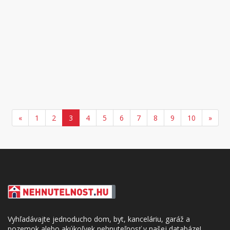
«
1
2
3
4
5
6
7
8
9
10
»
Vyhľadávajte jednoducho dom, byt, kanceláriu, garáž a
pozemok alebo akúkoľvek nehnuteľnosť v našej databáze!