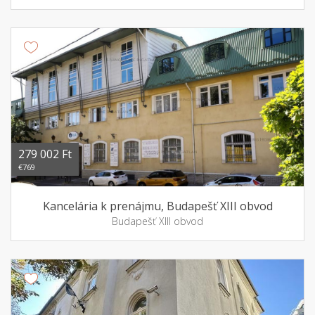
279 002 Ft
€769
Kancelária k prenájmu, Budapešť XIII obvod
Budapešť XIII obvod