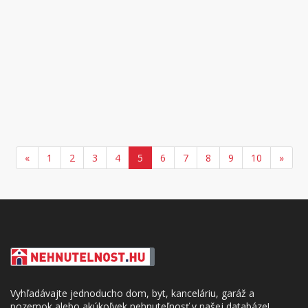
«
1
2
3
4
5
6
7
8
9
10
»
Vyhľadávajte jednoducho dom, byt, kanceláriu, garáž a
pozemok alebo akúkoľvek nehnuteľnosť v našej databáze!