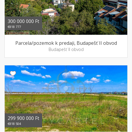
300 000 000 Ft
€818 777
Parcela/pozemok k predaji, Budapešť II obvod
Budapešť II obvod
299 900 000 Ft
€818 504