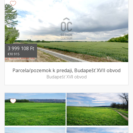
3 999 108 Ft
€10 915
Parcela/pozemok k predaji, Budapešť XVII obvod
Budapešť XVII obvod