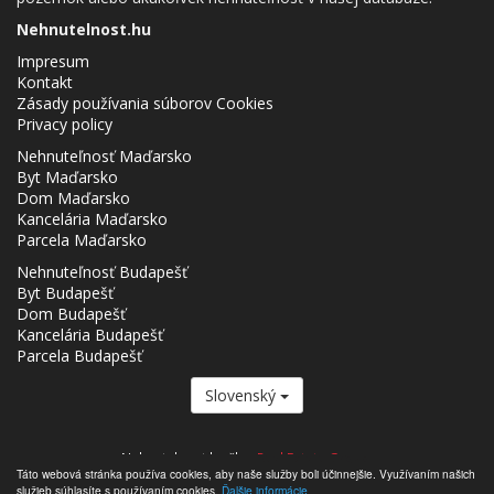
Nehnutelnost.hu
Impresum
Kontakt
Zásady používania súborov Cookies
Privacy policy
Nehnuteľnosť Maďarsko
Byt Maďarsko
Dom Maďarsko
Kancelária Maďarsko
Parcela Maďarsko
Nehnuteľnosť Budapešť
Byt Budapešť
Dom Budapešť
Kancelária Budapešť
Parcela Budapešť
Slovenský
Nehnutelnost.hu člen
Real Estate Group.
Táto webová stránka používa cookies, aby naše služby boli účinnejšie. Využívaním našich
,,,,,,,,,,,,,,,,,,,,,,,,,,,,,,,,,,,,,,,,,,,,,,,,,,,,,,,,,,,,,,,,,,,,,,,,,,,,,,,,,,,,,,,,,,,,,,,,,,,,,,,,,,,,,,,,,,,,,,,,,,,,,,,,,,,,,,,,,,,,,,,,
služieb súhlasíte s používaním cookies.
Ďalšie informácie