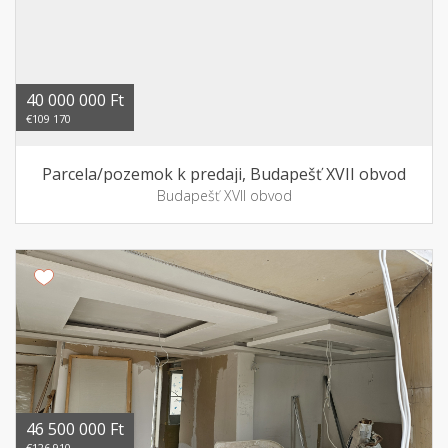
40 000 000 Ft
€109 170
Parcela/pozemok k predaji, Budapešť XVII obvod
Budapešť XVII obvod
46 500 000 Ft
€126 910