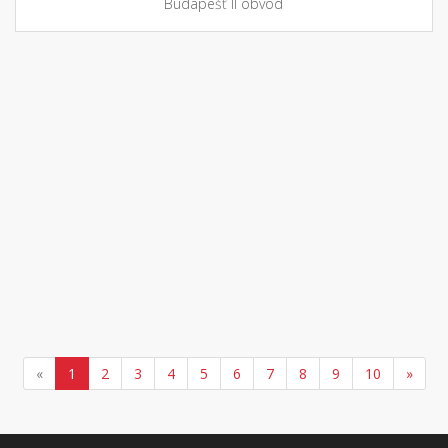
Budapešť II obvod
«
1
2
3
4
5
6
7
8
9
10
»