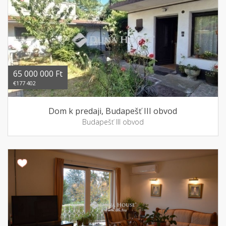
65 000 000 Ft
€177 402
Dom k predaji, Budapešť III obvod
Budapešť III obvod