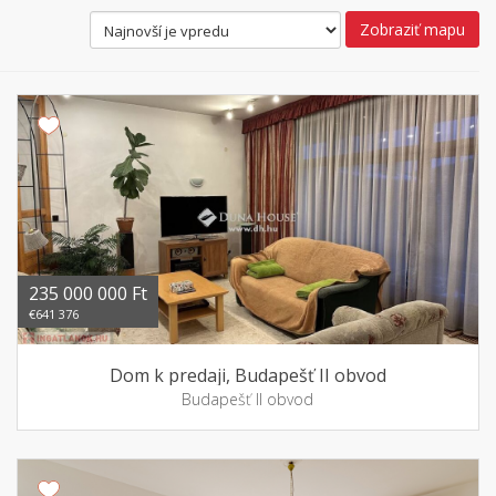
Zobraziť mapu
235 000 000 Ft
€641 376
Dom k predaji, Budapešť II obvod
Budapešť II obvod