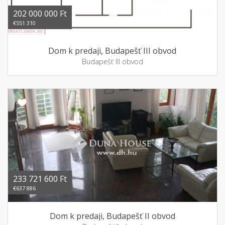
202 000 000 Ft
€551 310
Dom k predaji, Budapešť III obvod
Budapešť III obvod
233 721 600 Ft
€637 886
Dom k predaji, Budapešť II obvod