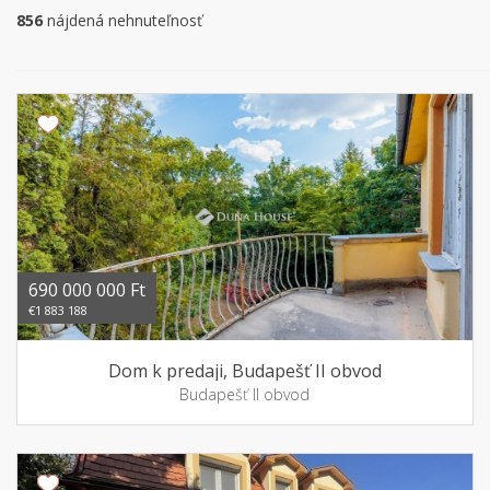
856
nájdená nehnuteľnosť
690 000 000 Ft
€1 883 188
Dom k predaji, Budapešť II obvod
Budapešť II obvod