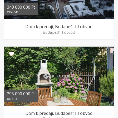
349 000 000 Ft
€952 511
Dom k predaji, Budapešť III obvod
Budapešť III obvod
295 000 000 Ft
€805 131
Dom k predaji, Budapešť III obvod