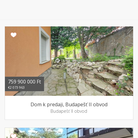
759 900 000 Ft
€2 073 963
Dom k predaji, Budapešť II obvod
Budapešť II obvod