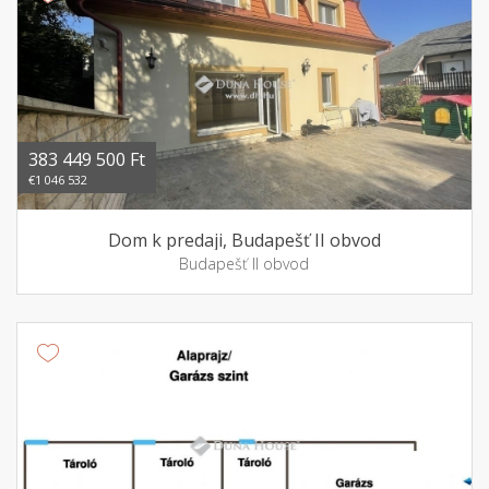
383 449 500 Ft
€1 046 532
Dom k predaji, Budapešť II obvod
Budapešť II obvod