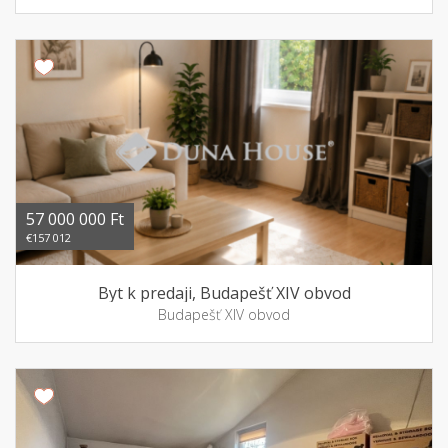
57 000 000 Ft
€157 012
Byt k predaji, Budapešť XIV obvod
Budapešť XIV obvod