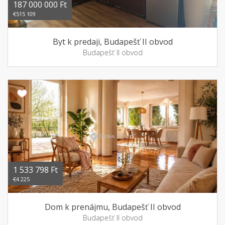
187 000 000 Ft
€515 109
Byt k predaji, Budapešť II obvod
Budapešť II obvod
1 533 798 Ft
€4 225
Dom k prenájmu, Budapešť II obvod
Budapešť II obvod