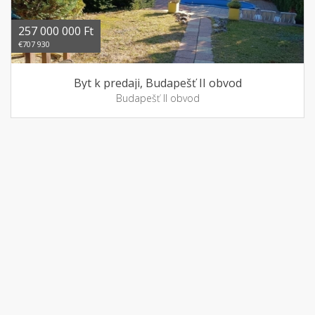
257 000 000 Ft
€707 930
Byt k predaji, Budapešť II obvod
Budapešť II obvod