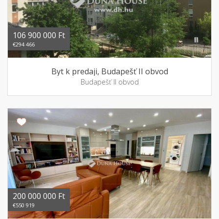
106 900 000 Ft
€294 466
Byt k predaji, Budapešť II obvod
Budapešť II obvod
200 000 000 Ft
€550 919