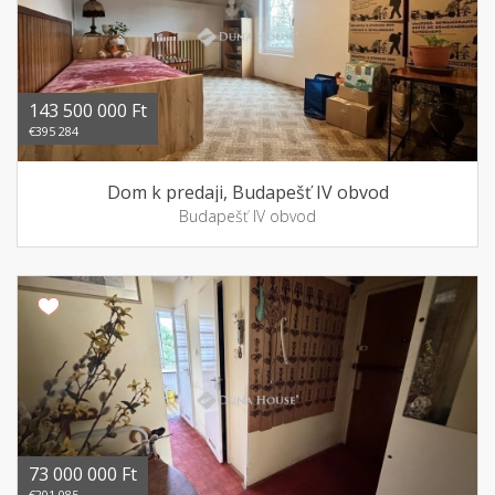
143 500 000 Ft
€395 284
Dom k predaji, Budapešť IV obvod
Budapešť IV obvod
73 000 000 Ft
€201 085