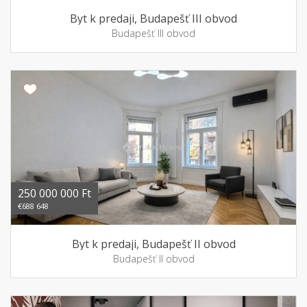
Byt k predaji, Budapešť III obvod
Budapešť III obvod
250 000 000 Ft
€688 648
Byt k predaji, Budapešť II obvod
Budapešť II obvod