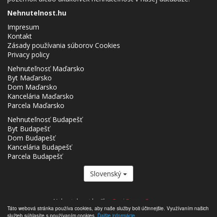
Nehnutelnost.hu
Impresum
Kontakt
Zásady používania súborov Cookies
Privacy policy
Nehnuteľnosť Maďarsko
Byt Maďarsko
Dom Maďarsko
Kancelária Maďarsko
Parcela Maďarsko
Nehnuteľnosť Budapešť
Byt Budapešť
Dom Budapešť
Kancelária Budapešť
Parcela Budapešť
Slovenský
Nehnutelnost.hu člen
Real Estate Group.
Táto webová stránka používa cookies, aby naše služby boli účinnejšie. Využívaním našich
,,,,,,,,,,,,,,,,,,,,,,,,,,,,,,,,,,,,,,,,,,,,,,,,,,,,,,,,,,,,,,,,,,,,,,,,,,,,,,,,,,,,,,,,,,,,,,,,,,,,,,,,,,,,,,,,,,,,,,,,,,,,,,,,,,,,,,,,,,,,,,,,
služieb súhlasíte s používaním cookies.
Ďalšie informácie