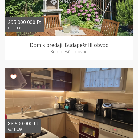
295 000 000 Ft
€805 131
Dom k predaji, Budapešť III obvod
Budapešť III obvod
88 500 000 Ft
€241 539