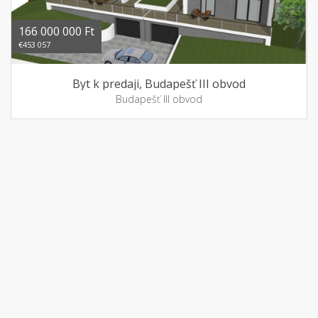
166 000 000 Ft
€453 057
Byt k predaji, Budapešť III obvod
Budapešť III obvod