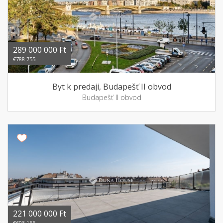
289 000 000 Ft
€788 755
Byt k predaji, Budapešť II obvod
Budapešť II obvod
221 000 000 Ft
€603 166