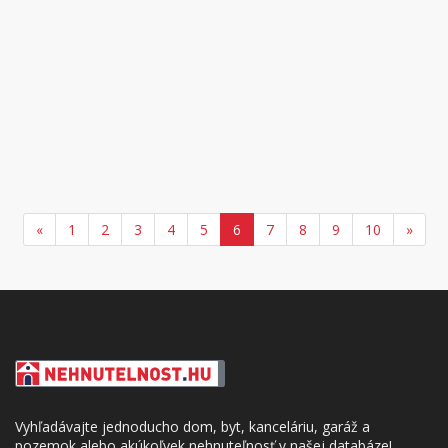
«
1
2
3
4
5
6
7
8
9
10
»
Vyhľadávajte jednoducho dom, byt, kanceláriu, garáž a
pozemok alebo akúkoľvek nehnuteľnosť v našej databáze!