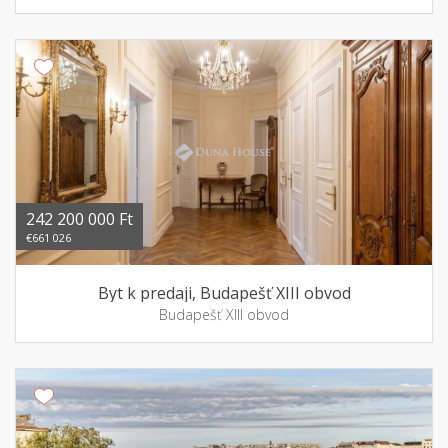
242 200 000 Ft
€661 026
Byt k predaji, Budapešť XIII obvod
Budapešť XIII obvod