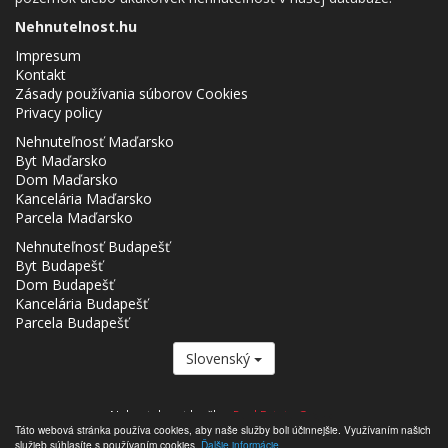
Nehnutelnost.hu
Impresum
Kontakt
Zásady používania súborov Cookies
Privacy policy
Nehnuteľnosť Maďarsko
Byt Maďarsko
Dom Maďarsko
Kancelária Maďarsko
Parcela Maďarsko
Nehnuteľnosť Budapešť
Byt Budapešť
Dom Budapešť
Kancelária Budapešť
Parcela Budapešť
Slovenský
Nehnutelnost.hu člen
Real Estate Group.
Táto webová stránka používa cookies, aby naše služby boli účinnejšie. Využívaním našich
,,,,,,,,,,,,,,,,,,,,,,,,,,,,,,,,,,,,,,,,,,,,,,,,,,,,,,,,,,,,,,,,,,,,,,,,,,,,,,,,,,,,,,,,,,,,,,,,,,,,,,,,,,,,,,,,,,,,,,,,,,,,,,,,,,,,,,,,,,,,,,,,
služieb súhlasíte s používaním cookies.
Ďalšie informácie