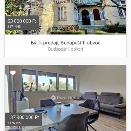
63 000 000 Ft
€171 943
Byt k predaji, Budapešť II obvod
Budapešť II obvod
137 900 000 Ft
€376 365