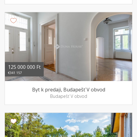
125 000 000 Ft
€341 157
Byt k predaji, Budapešť V obvod
Budapešť V obvod