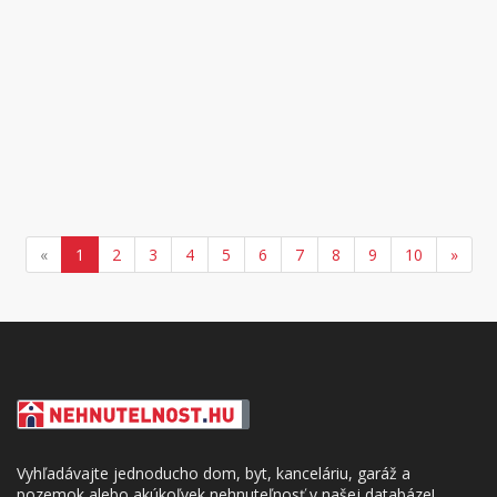
«
1
2
3
4
5
6
7
8
9
10
»
Vyhľadávajte jednoducho dom, byt, kanceláriu, garáž a
pozemok alebo akúkoľvek nehnuteľnosť v našej databáze!