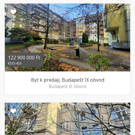
122 900 000 Ft
€335 426
Byt k predaji, Budapešť IX obvod
Budapešť IX obvod