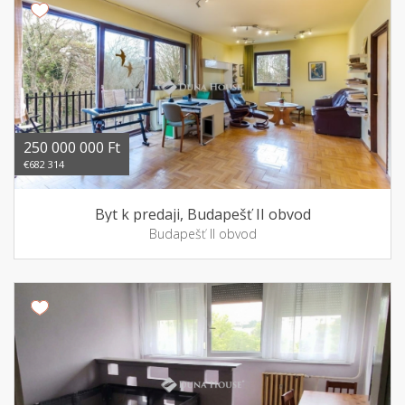
250 000 000 Ft
€682 314
Byt k predaji, Budapešť II obvod
Budapešť II obvod