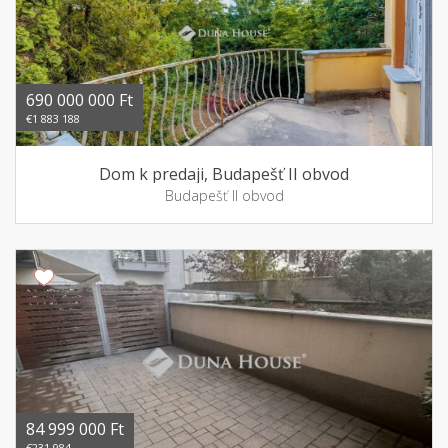
690 000 000 Ft
€1 883 188
Dom k predaji, Budapešť II obvod
Budapešť II obvod
84 999 000 Ft
€231 984