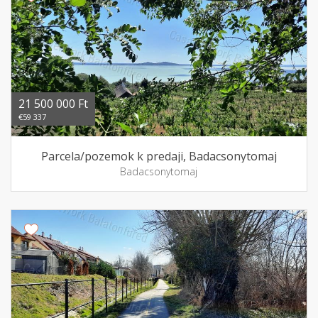
21 500 000 Ft
€59 337
Parcela/pozemok k predaji, Badacsonytomaj
Badacsonytomaj