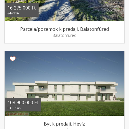
16 275 000 Ft
€44 916
Parcela/pozemok k predaji, Balatonfüred
Balatonfüred
108 900 000 Ft
€300 546
Byt k predaji, Hévíz