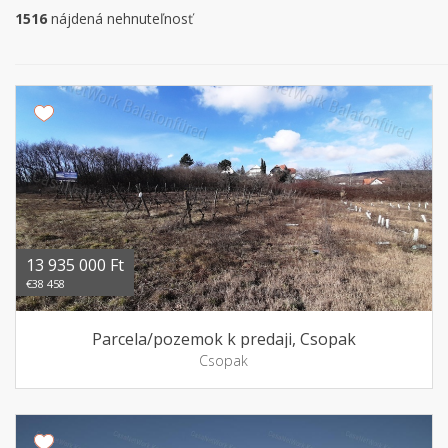
1516
nájdená nehnuteľnosť
13 935 000 Ft
€38 458
Parcela/pozemok k predaji, Csopak
Csopak