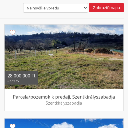
Zobraziť mapu
28 000 000 Ft
€77 275
Parcela/pozemok k predaji, Szentkirályszabadja
Szentkirályszabadja