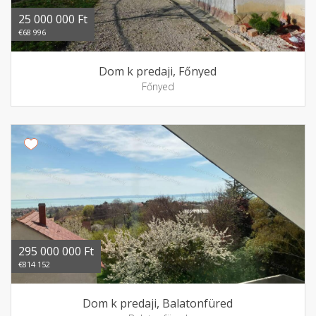
25 000 000 Ft
€68 996
Dom k predaji, Főnyed
Főnyed
295 000 000 Ft
€814 152
Dom k predaji, Balatonfüred