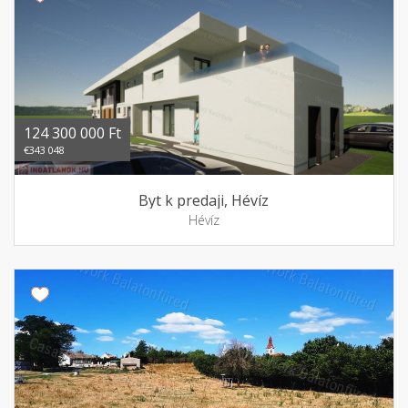
124 300 000 Ft
€343 048
Byt k predaji, Hévíz
Hévíz