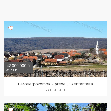
42 000 000 Ft
€115 913
Parcela/pozemok k predaji, Szentantalfa
Szentantalfa