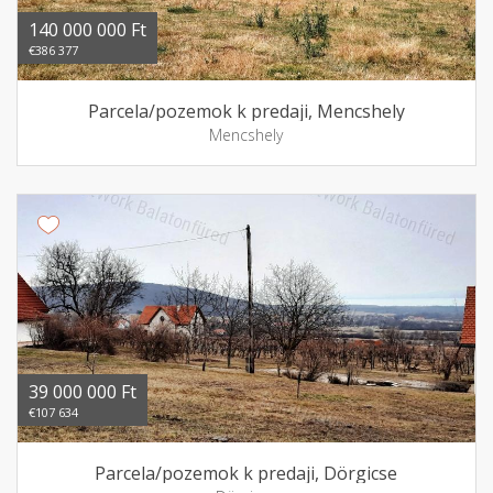
140 000 000 Ft
€386 377
Parcela/pozemok k predaji, Mencshely
Mencshely
39 000 000 Ft
€107 634
Parcela/pozemok k predaji, Dörgicse