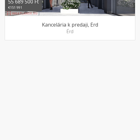
55 689 500 Ft
€151 991
Kancelária k predaji, Érd
Érd