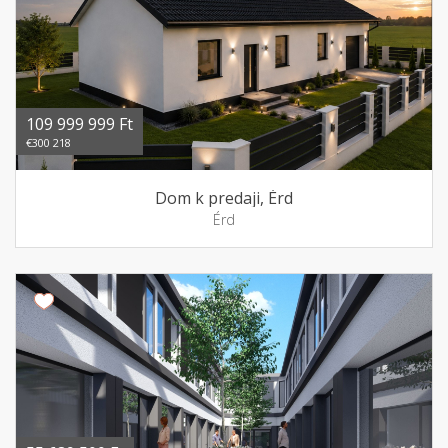
109 999 999 Ft
€300 218
Dom k predaji, Érd
Érd