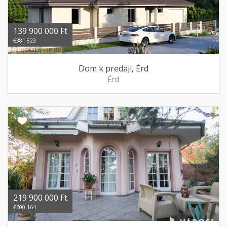
139 900 000 Ft
€381 823
Dom k predaji, Érd
Érd
219 900 000 Ft
€600 164