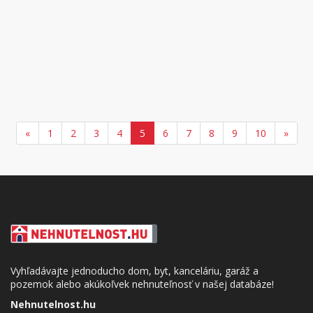
«
1
2
3
4
5
6
7
8
9
10
»
Vyhľadávajte jednoducho dom, byt, kanceláriu, garáž a
pozemok alebo akúkoľvek nehnuteľnosť v našej databáze!
Nehnutelnost.hu