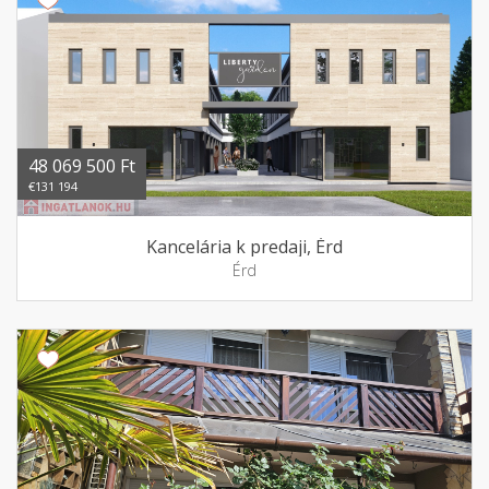
48 069 500 Ft
€131 194
Kancelária k predaji, Érd
Érd