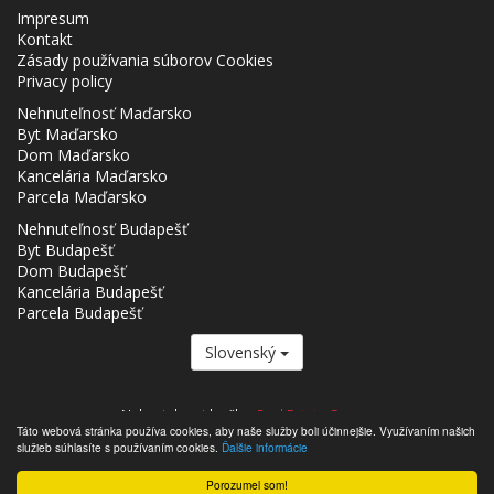
Impresum
Kontakt
Zásady používania súborov Cookies
Privacy policy
Nehnuteľnosť Maďarsko
Byt Maďarsko
Dom Maďarsko
Kancelária Maďarsko
Parcela Maďarsko
Nehnuteľnosť Budapešť
Byt Budapešť
Dom Budapešť
Kancelária Budapešť
Parcela Budapešť
Slovenský
Nehnutelnost.hu člen
Real Estate Group.
Táto webová stránka používa cookies, aby naše služby boli účinnejšie. Využívaním našich
,,,,,,,,,,,,,,,,,,,,,,,,,,,,,,,,,,,,,,,,,,,,,,,,,,,,,,,,,,,,,,,,,,,,,,,,,,,,,,,,,,,,,,,,,,,,,,,,,,,,,,,,,,,,,,,,,,,,,,,,,,,,,,,,,,,,,,,,,,,,,,,,
služieb súhlasíte s používaním cookies.
Ďalšie informácie
- Nehnutelnost.hu © 2026 Všetky práva vyhradené
Porozumel som!