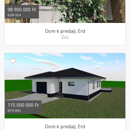
98 900 000 Ft
€269 924
Dom k predaji, Érd
Érd
115 000 000 Ft
€313 865
Dom k predaji, Érd