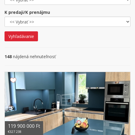
K predaji/K prenájmu
Vyhľadávanie
148
nájdená nehnuteľnosť
119 900 000 Ft
€327 238