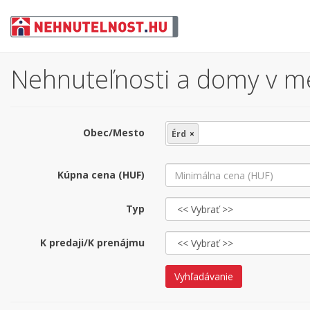
Nehnuteľnosti a domy v me
Obec/Mesto
Érd
×
Kúpna cena (HUF)
Typ
K predaji/K prenájmu
Vyhľadávanie