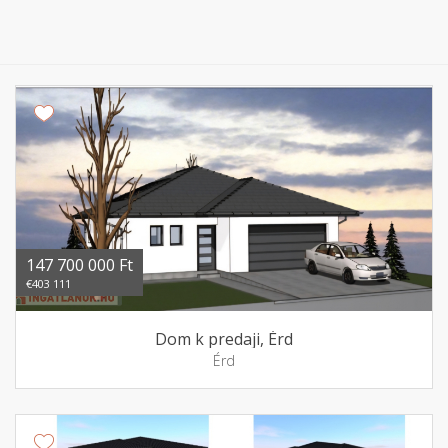
147 700 000 Ft
€403 111
Dom k predaji, Érd
Érd