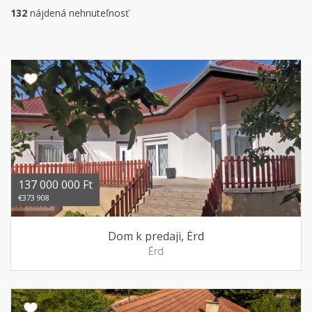
132
nájdená nehnuteľnosť
137 000 000 Ft
€373 908
Dom k predaji, Érd
Érd