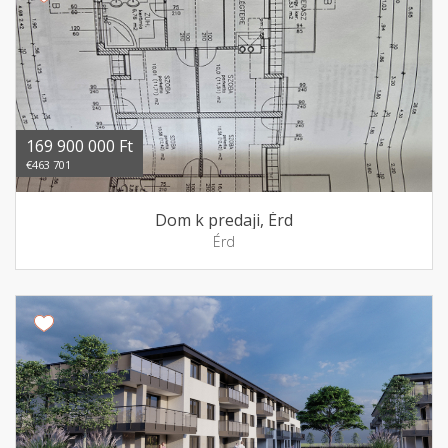
169 900 000 Ft
€463 701
Dom k predaji, Érd
Érd