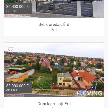
86 400 000 Ft
€235 808
Byt k predaji, Érd
Érd
85 000 000 Ft
€231 987
Dom k predaji, Érd