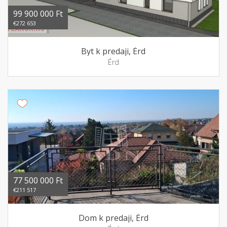
99 900 000 Ft
€272 653
Byt k predaji, Érd
Érd
77 500 000 Ft
€211 517
Dom k predaji, Érd