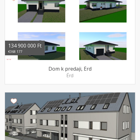
134 900 000 Ft
€368 177
Dom k predaji, Érd
Érd