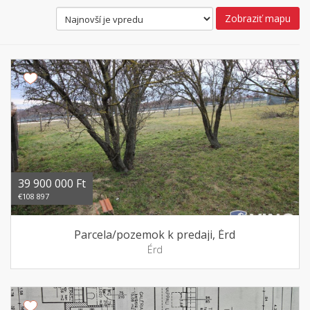
Zobraziť mapu
39 900 000 Ft
€108 897
Parcela/pozemok k predaji, Érd
Érd