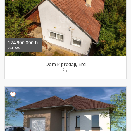
124 900 000 Ft
€340 884
Dom k predaji, Érd
Érd