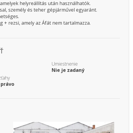
amelyek helyreállítás után használhatók.
ssal, személy és teher gépjárművel egyaránt.
hetséges.
ég + rezsi, amely az Áfát nem tartalmazza.
Ť
Umiestnenie
Nie je zadaný
zťahy
 právo