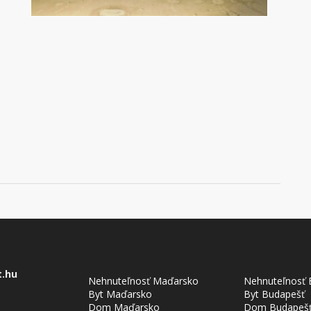
t.hu
Nehnuteľnosť Maďarsko
Nehnuteľnosť 
Byt Maďarsko
Byt Budapešť
Dom Maďarsko
Dom Budapeš