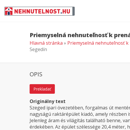
Priemyselná nehnuteľnosť k pren
Hlavná stránka
»
Priemyselná nehnuteľnosť k
Segedín
OPIS
Prekladať
Originálny text
Szeged ipari övezetében, forgalmas út mentén
nagyságú raktárépület kiadó, amely részben 
Jelenleg áram és világítás található benne, va
érdekében. Az épület szélessége 20,4 méter, h