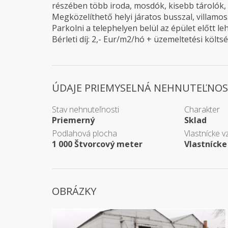
részében több iroda, mosdók, kisebb tárolók, 
Megközelíthető helyi járatos busszal, villamo
Parkolni a telephelyen belül az épület előtt le
Bérleti díj: 2,- Eur/m2/hó + üzemeltetési költs
ÚDAJE PRIEMYSELNÁ NEHNUTEĽNOS
Stav nehnuteľnosti
Charakter
Priemerný
Sklad
Podlahová plocha
Vlastnícke v
1 000 Štvorcový meter
Vlastnícke
OBRÁZKY