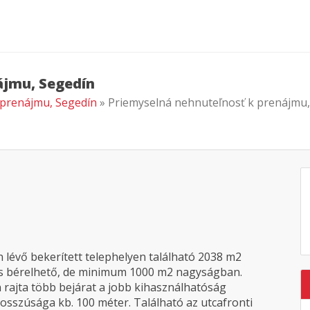
ájmu, Segedín
 prenájmu, Segedín
» Priemyselná nehnuteľnosť k prenájmu,
 lévő bekerített telephelyen található 2038 m2
is bérelhető, de minimum 1000 m2 nagyságban.
n rajta több bejárat a jobb kihasználhatóság
osszúsága kb. 100 méter. Található az utcafronti