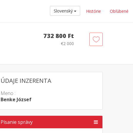
Slovenský
Histórie
Obľúbené
732 800 Ft
€2 000
ÚDAJE INZERENTA
Meno :
Benke József
Písanie správy