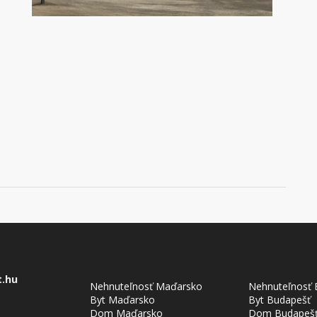
t.hu
Nehnuteľnosť Maďarsko
Nehnuteľnosť 
Byt Maďarsko
Byt Budapešť
Dom Maďarsko
Dom Budapeš