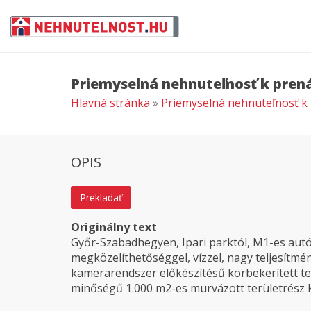
Priemyselná nehnuteľnosť k pren
Hlavná stránka
»
Priemyselná nehnuteľnosť k
OPIS
Prekladať
Originálny text
Győr-Szabadhegyen, Ipari parktól, M1-es autó
megközelíthetőséggel, vízzel, nagy teljesítmén
kamerarendszer előkészítésű körbekerített ter
minőségű 1.000 m2-es murvázott területrész k