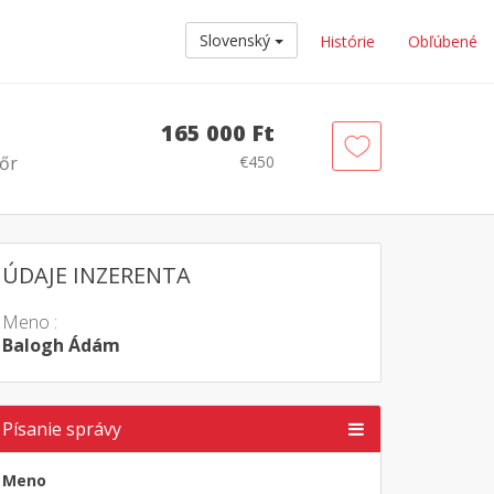
Slovenský
Histórie
Obľúbené
165 000 Ft
őr
€450
ÚDAJE INZERENTA
Meno :
Balogh Ádám
Písanie správy
Meno