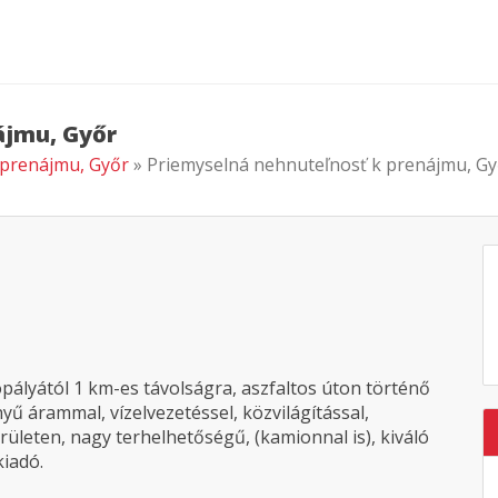
ájmu, Győr
 prenájmu, Győr
» Priemyselná nehnuteľnosť k prenájmu, Gy
pályától 1 km-es távolságra, aszfaltos úton történő
yű árammal, vízelvezetéssel, közvilágítással,
ületen, nagy terhelhetőségű, (kamionnal is), kiváló
iadó.