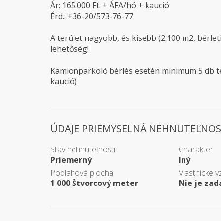
Ár: 165.000 Ft. + ÁFA/hó + kaució
Érd.: +36-20/573-76-77
A terület nagyobb, és kisebb (2.100 m2, bérleti
lehetőség!
Kamionparkoló bérlés esetén minimum 5 db teh
kaució)
ÚDAJE PRIEMYSELNÁ NEHNUTEĽNOS
Stav nehnuteľnosti
Charakter
Priemerný
Iný
Podlahová plocha
Vlastnícke v
1 000 Štvorcový meter
Nie je zad