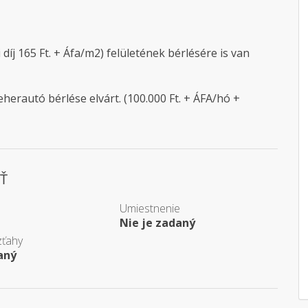
 díj 165 Ft. + Áfa/m2) felületének bérlésére is van
erautó bérlése elvárt. (100.000 Ft. + ÁFA/hó +
Ť
Umiestnenie
Nie je zadaný
zťahy
aný