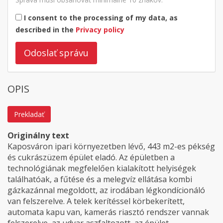
I consent to the processing of my data, as
described in the
Privacy policy
Odoslať správu
OPIS
Prekladať
Originálny text
Kaposváron ipari környezetben lévő, 443 m2-es pékség
és cukrászüzem épület eladó. Az épületben a
technológiának megfelelően kialakított helyiségek
találhatóak, a fűtése és a melegvíz ellátása kombi
gázkazánnal megoldott, az irodában légkondícionáló
van felszerelve. A telek kerítéssel körbekerített,
automata kapu van, kamerás riasztó rendszer vannak