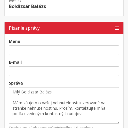
Meno :
Boldizsár Balázs
Písanie správy
Meno
E-mail
Správa
Správa musí obsahovať minimálne 10 znakov.