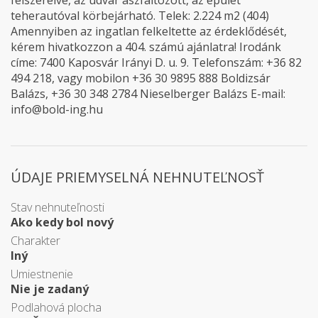
felszerelve, az udvar aszfaltozott, az épület
teherautóval körbejárható. Telek: 2.224 m2 (404)
Amennyiben az ingatlan felkeltette az érdeklődését,
kérem hivatkozzon a 404. számú ajánlatra! Irodánk
címe: 7400 Kaposvár Irányi D. u. 9. Telefonszám: +36 82
494 218, vagy mobilon +36 30 9895 888 Boldizsár
Balázs, +36 30 348 2784 Nieselberger Balázs E-mail:
info@bold-ing.hu
ÚDAJE PRIEMYSELNÁ NEHNUTEĽNOSŤ
Stav nehnuteľnosti
Ako kedy bol nový
Charakter
Iný
Umiestnenie
Nie je zadaný
Podlahová plocha