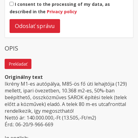
I consent to the processing of my data, as
described in the
Privacy policy
Odoslať správu
OPIS
Prekladať
Originálny text
Ikrény M1-es autópálya, M85-ös fő úti lehajtója (129)
mellett, ipari övezetben, 10.368 m2-es, 50%-ban
beépíthető, összközműves SAROK építési telek (telek
előtt a közművek) eladó. A telek 80 m-es utcafronttal
rendelkezik, így megosztható!
Nettó ár: 140.000.000,-Ft (13.505,-Ft/m2)
Érd.: 06-20/9-966-669