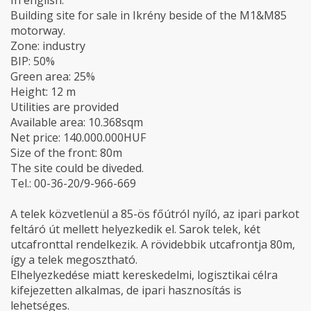
In english:
Building site for sale in Ikrény beside of the M1&M85
motorway.
Zone: industry
BIP: 50%
Green area: 25%
Height: 12 m
Utilities are provided
Available area: 10.368sqm
Net price: 140.000.000HUF
Size of the front: 80m
The site could be diveded.
Tel.: 00-36-20/9-966-669
A telek közvetlenül a 85-ös főútról nyíló, az ipari parkot
feltáró út mellett helyezkedik el. Sarok telek, két
utcafronttal rendelkezik. A rövidebbik utcafrontja 80m,
így a telek megosztható.
Elhelyezkedése miatt kereskedelmi, logisztikai célra
kifejezetten alkalmas, de ipari hasznosítás is
lehetséges.