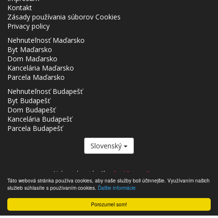
Kontakt
Zásady používania súborov Cookies
Privacy policy
Nehnuteľnosť Maďarsko
Byt Maďarsko
Dom Maďarsko
Kancelária Maďarsko
Parcela Maďarsko
Nehnuteľnosť Budapešť
Byt Budapešť
Dom Budapešť
Kancelária Budapešť
Parcela Budapešť
Slovenský
Nehnutelnost.hu člen
Real Estate Group.
Táto webová stránka používa cookies, aby naše služby boli účinnejšie. Využívaním našich
,,,,,,,,,,,,,,,,,,,,,,,,,,,,,,,,,,,,,,,,,,,,,,,,,,,,,,,,,,,,,,,,,,,,,,,,,,,,,,,,,,,,,,,,,,,,,,,,,,,,,,,,,,,,,,,,,,,,,,,,,,,,,,,,,,,,,,,,,,,,,,,,
služieb súhlasíte s používaním cookies.
Ďalšie informácie
- Nehnutelnost.hu © 2026 Všetky práva vyhradené
Porozumel som!