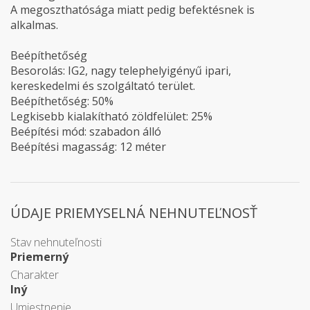
A megoszthatósága miatt pedig befektésnek is
alkalmas.
Beépíthetőség
Besorolás: IG2, nagy telephelyigényű ipari,
kereskedelmi és szolgáltató terület.
Beépíthetőség: 50%
Legkisebb kialakítható zöldfelület: 25%
Beépítési mód: szabadon álló
Beépítési magasság: 12 méter
ÚDAJE PRIEMYSELNÁ NEHNUTEĽNOSŤ
Stav nehnuteľnosti
Priemerný
Charakter
Iný
Umiestnenie