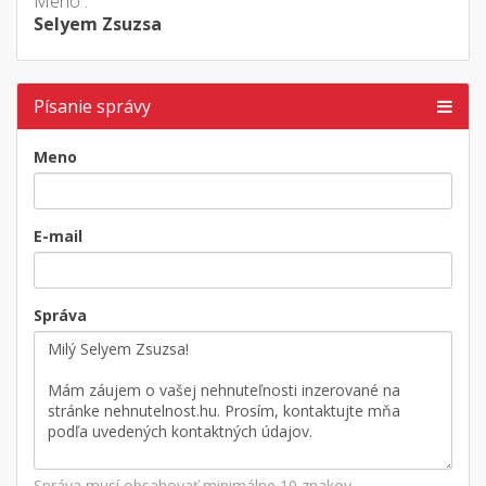
Meno :
Selyem Zsuzsa
Písanie správy
Meno
E-mail
Správa
Správa musí obsahovať minimálne 10 znakov.