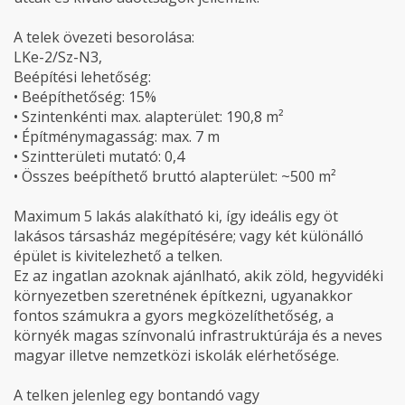
A telek övezeti besorolása:
LKe-2/Sz-N3,
Beépítési lehetőség:
• Beépíthetőség: 15%
• Szintenkénti max. alapterület: 190,8 m²
• Építménymagasság: max. 7 m
• Szintterületi mutató: 0,4
• Összes beépíthető bruttó alapterület: ~500 m²
Maximum 5 lakás alakítható ki, így ideális egy öt
lakásos társasház megépítésére; vagy két különálló
épület is kivitelezhető a telken.
Ez az ingatlan azoknak ajánlható, akik zöld, hegyvidéki
környezetben szeretnének építkezni, ugyanakkor
fontos számukra a gyors megközelíthetőség, a
környék magas színvonalú infrastruktúrája és a neves
magyar illetve nemzetközi iskolák elérhetősége.
A telken jelenleg egy bontandó vagy