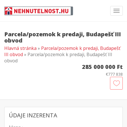
Toggl
navig
Parcela/pozemok k predaji, Budapešť III
obvod
Hlavná stránka
»
Parcela/pozemok k predaji, Budapešť
III obvod
» Parcela/pozemok k predaji, Budapešť III
obvod
285 000 000 Ft
€777 838
ÚDAJE INZERENTA