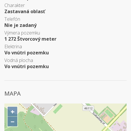
Charakter
Zastavaná oblasť
Telefón
Nie je zadaný
Výmera pozemku
1 272 Štvorcový meter
Elektrina
Vo vnútri pozemku
Vodná plocha
Vo vnútri pozemku
MAPA
+
−