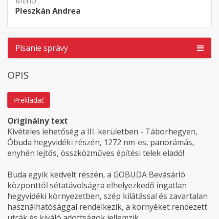
Meno :
Pleszkán Andrea
Písanie správy
OPIS
Prekladať
Originálny text
Kivételes lehetőség a III. kerületben - Táborhegyen,
Óbuda hegyvidéki részén, 1272 nm-es, panorámás,
enyhén lejtős, összközműves építési telek eladó!
Buda egyik kedvelt részén, a GOBUDA Bevásárló
központtól sétatávolságra elhelyezkedő ingatlan
hegyvidéki környezetben, szép kilátással és zavartalan
használhatósággal rendelkezik, a környéket rendezett
utcák és kiváló adottságok jellemzik.