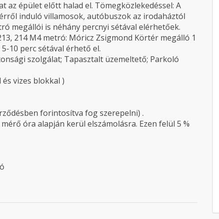
t az épület előtt halad el. Tömegközlekedéssel: A
érről induló villamosok, autóbuszok az irodaháztól
ró megállói is néhány percnyi sétával elérhetőek.
, 213, 214 M4 metró: Móricz Zsigmond Körtér megálló 1
5-10 perc sétával érhető el.
tonsági szolgálat; Tapasztalt üzemeltető; Parkoló
 és vizes blokkal )
rződésben forintosítva fog szerepelni) .
érő óra alapján kerül elszámolásra. Ezen felül 5 %
ió