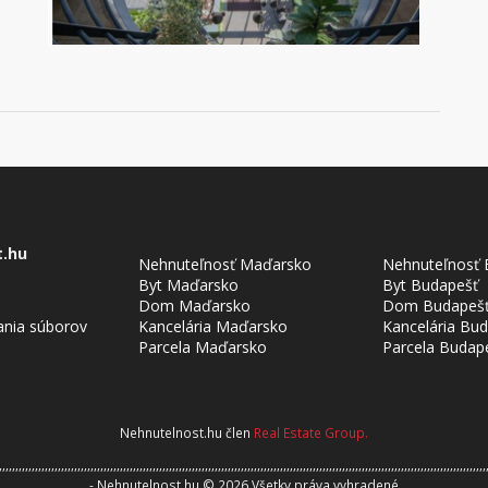
t.hu
Nehnuteľnosť Maďarsko
Nehnuteľnosť 
Byt Maďarsko
Byt Budapešť
Dom Maďarsko
Dom Budapeš
ania súborov
Kancelária Maďarsko
Kancelária Bu
Parcela Maďarsko
Parcela Budap
Nehnutelnost.hu člen
Real Estate Group.
,,,,,,,,,,,,,,,,,,,,,,,,,,,,,,,,,,,,,,,,,,,,,,,,,,,,,,,,,,,,,,,,,,,,,,,,,,,,,,,,,,,,,,,,,,,,,,,,,,,,,,,,,,,,,,,,,,,,,,,,,,,,,,,,,,,,,,,,,,,,,,,,,,,,,
aw
- Nehnutelnost.hu © 2026 Všetky práva vyhradené