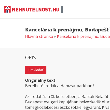
Kancelária k prenájmu, Budapešť
Hlavná stránka
»
Kancelária k prenájmu, Bud
OPIS
Prekladať
Originálny text
Bérelhető irodák a Hamzsa-parkban !
Az irodaház a XI. kerületben, a Bartók Béla út
Budapest nyugati kapujában helyezkedik el. A
tömegközlekedési eszközökkel egyaránt. Kivál