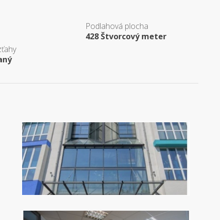
Podlahová plocha
428 Štvorcový meter
zťahy
aný