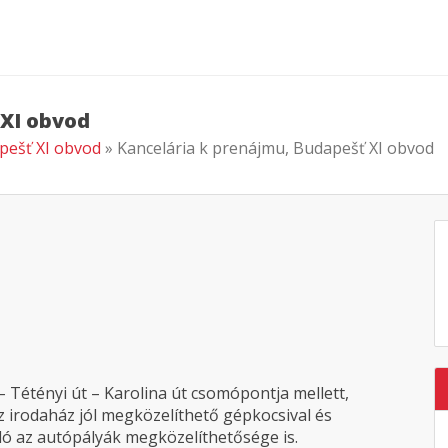
 XI obvod
apešť XI obvod
» Kancelária k prenájmu, Budapešť XI obvod
 – Tétényi út – Karolina út csomópontja mellett,
z irodaház jól megközelíthető gépkocsival és
ó az autópályák megközelíthetősége is.