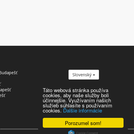
Budapešť
Slovenský
ť
Táto webová stránka používa
dapešť
cookies, aby naše služby boli
ešť
účinnejšie. Využívaním našich
služieb súhlasíte s používaním
cookies.
Ďalšie informácie
Porozumel som!
,,,,,,,,,,,,,,,,,,,,,,,,,,,,,,,,,,,,,,,,,,,,,,,,,,,,,,,,,,,,,,,,,,,,,,,,,,,,,,,,,,,,,,,,,,,,,,,,,,,,,,,,,,,,,,,,,,,,,,,,,,,,,,,,,,,,,,,,,,,,,,,,,,,,,,