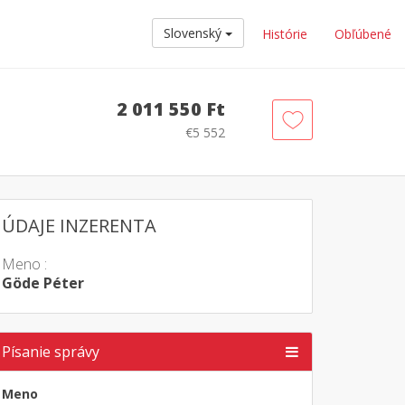
Slovenský
Histórie
Obľúbené
2 011 550 Ft
€5 552
ÚDAJE INZERENTA
Meno :
Göde Péter
Písanie správy
Meno