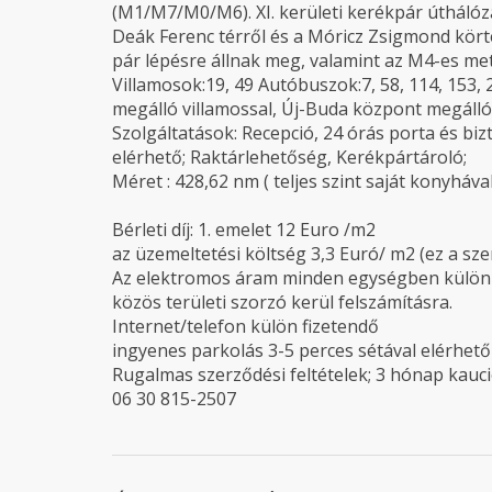
(M1/M7/M0/M6). XI. kerületi kerékpár úthálóza
Deák Ferenc térről és a Móricz Zsigmond kört
pár lépésre állnak meg, valamint az M4-es met
Villamosok:19, 49 Autóbuszok:7, 58, 114, 153
megálló villamossal, Új-Buda központ megálló 
Szolgáltatások: Recepció, 24 órás porta és biz
elérhető; Raktárlehetőség, Kerékpártároló;
Méret : 428,62 nm ( teljes szint saját konyhával
Bérleti díj: 1. emelet 12 Euro /m2
az üzemeltetési költség 3,3 Euró/ m2 (ez a sze
Az elektromos áram minden egységben külön m
közös területi szorzó kerül felszámításra.
Internet/telefon külön fizetendő
ingyenes parkolás 3-5 perces sétával elérhető
Rugalmas szerződési feltételek; 3 hónap kauc
06 30 815-2507