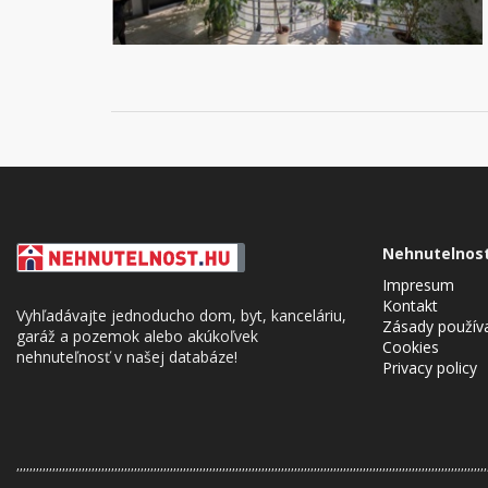
Nehnutelnos
Impresum
Kontakt
Vyhľadávajte jednoducho dom, byt, kanceláriu,
Zásady použív
garáž a pozemok alebo akúkoľvek
Cookies
nehnuteľnosť v našej databáze!
Privacy policy
,,,,,,,,,,,,,,,,,,,,,,,,,,,,,,,,,,,,,,,,,,,,,,,,,,,,,,,,,,,,,,,,,,,,,,,,,,,,,,,,,,,,,,,,,,,,,,,,,,,,,,,,,,,,,,,,,,,,,,,,,,,,,,,,,,,,,,,,,,,,,,,,
Cookie Consent plugin for the EU cookie l