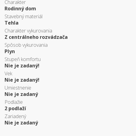
Charakter
Rodinný dom
Stavebný materiál
Tehla
Charakter vykurovania
Z centrálneho rozvádzača
Spôsob vykurovania
Plyn
Stupeň komfortu
Nie je zadaný!
Vek
Nie je zadaný!
Umiestnenie
Nie je zadaný
Podlažie
2 podlaží
Zariadený
Nie je zadaný