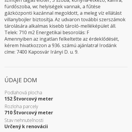
szintjén tágas előtér, 3 szoba, konyha-étkező, kamra,
fürdőszoba, wc helyiségek vannak, a fűtése
gázközponti kazánnal megoldott, a meleg víz ellátást
villanybojler biztosítja. Az udvaron további szerszámok
tárolására alkalmas kisebb tároló-melléképület áll.
Telek: 710 m2 Energetikai besorolás: F
Amennyiben az ingatlan felkeltette az érdeklődését,
kérem hivatkozzon a 936. számú ajánlatra! Irodánk
címe: 7400 Kaposvár Irányi D. u. 9.
ÚDAJE DOM
Podlahová plocha
152 Štvorcový meter
Rozloha parcely
710 Štvorcový meter
Stav nehnuteľnosti
Určený k renovácii