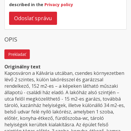
described in the
Privacy policy
Odoslať správu
OPIS
Prekladať
Originálny text
Kaposváron a Kálvária utcában, csendes környezetben
lévő 2 szintes, külön lakórésszel és garázzsal
rendelkező, 152 m2-es – a képeken látható műszaki
állapotú - családi ház eladó. A lakóház alsó szintjén –
utca felől megközelíthető - 15 m2-es garázs, továbbá
tároló, kazánház helyiségek, illetve különálló 34 m2-es,
belső udvar felé nyíló lakórész, amelyben 1 szoba,
előtér, konyha-étkező, fürdőszoba-wc, tároló
helyiségek kerültek kialakításra. Az épület felső