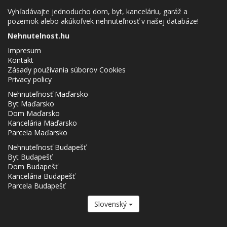
Vyhľadávajte jednoducho dom, byt, kanceláriu, garáž a
pozemok alebo akúkoľvek nehnuteľnosť v našej databáze!
Nehnutelnost.hu
Impresum
Kontakt
Zásady používania súborov Cookies
Privacy policy
Nehnuteľnosť Maďarsko
Byt Maďarsko
Dom Maďarsko
Kancelária Maďarsko
Parcela Maďarsko
Nehnuteľnosť Budapešť
Byt Budapešť
Dom Budapešť
Kancelária Budapešť
Parcela Budapešť
Slovenský