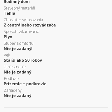
Rodinný dom
Stavebný materiál
Tehla
Charakter vykurovania
Z centrálneho rozvádzača
Spôsob vykurovania
Plyn
Stupeň komfortu
Nie je zadaný!
Vek
Starší ako 50 rokov
Umiestnenie
Nie je zadaný
Podlažie
Prízemie + podkrovie
Zariadený
Nie je zadaný