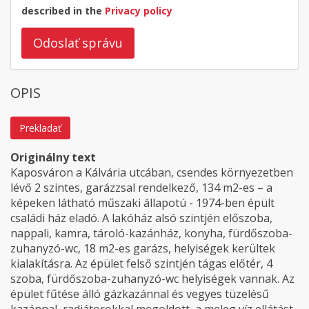
described in the
Privacy policy
Odoslať správu
OPIS
Prekladať
Originálny text
Kaposváron a Kálvária utcában, csendes környezetben
lévő 2 szintes, garázzsal rendelkező, 134 m2-es – a
képeken látható műszaki állapotú - 1974-ben épült
családi ház eladó. A lakóház alsó szintjén előszoba,
nappali, kamra, tároló-kazánház, konyha, fürdőszoba-
zuhanyzó-wc, 18 m2-es garázs, helyiségek kerültek
kialakításra. Az épület felső szintjén tágas előtér, 4
szoba, fürdőszoba-zuhanyzó-wc helyiségek vannak. Az
épület fűtése álló gázkazánnal és vegyes tüzelésű