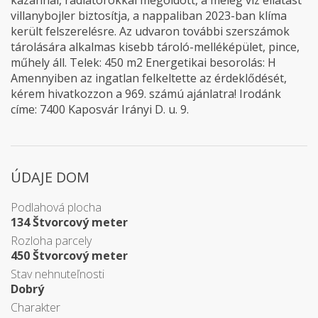
kazánnal, radiátorokkal megoldott, a meleg víz ellátást
villanybojler biztosítja, a nappaliban 2023-ban klíma
került felszerelésre. Az udvaron további szerszámok
tárolására alkalmas kisebb tároló-melléképület, pince,
műhely áll. Telek: 450 m2 Energetikai besorolás: H
Amennyiben az ingatlan felkeltette az érdeklődését,
kérem hivatkozzon a 969. számú ajánlatra! Irodánk
címe: 7400 Kaposvár Irányi D. u. 9.
ÚDAJE DOM
Podlahová plocha
134 Štvorcový meter
Rozloha parcely
450 Štvorcový meter
Stav nehnuteľnosti
Dobrý
Charakter