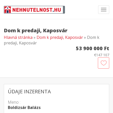
Toggl
navig
Dom k predaji, Kaposvár
Hlavná stránka
»
Dom k predaji, Kaposvár
» Dom k
predaji, Kaposvár
53 900 000 Ft
€147 107
ÚDAJE INZERENTA
Meno :
Boldizsár Balázs