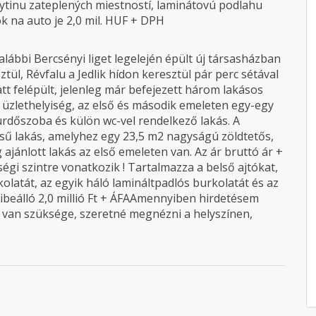
rytinu zateplených miestností, laminátovú podlahu
ok na auto je 2,0 mil. HUF + DPH
lábbi Bercsényi liget legelején épült új társasházban
ztül, Révfalu a Jedlik hídon keresztül pár perc sétával
att felépült, jelenleg már befejezett három lakásos
y üzlethelyiség, az első és második emeleten egy-egy
ürdőszoba és külön wc-vel rendelkező lakás. A
ésű lakás, amelyhez egy 23,5 m2 nagyságú zöldtetős,
 ajánlott lakás az első emeleten van. Az ár bruttó ár +
égi szintre vonatkozik ! Tartalmazza a belső ajtókat,
latát, az egyik háló lamináltpadlós burkolatát és az
ibeálló 2,0 millió Ft + ÁFAAmennyiben hirdetésem
a van szüksége, szeretné megnézni a helyszínen,