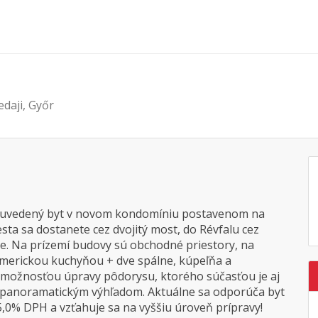
edaji, Győr
e uvedený byt v novom kondomíniu postavenom na
ta sa dostanete cez dvojitý most, do Révfalu cez
dze. Na prízemí budovy sú obchodné priestory, na
americkou kuchyňou + dve spálne, kúpeľňa a
 možnosťou úpravy pôdorysu, ktorého súčasťou je aj
a panoramatickým výhľadom. Aktuálne sa odporúča byt
 5,0% DPH a vzťahuje sa na vyššiu úroveň prípravy!