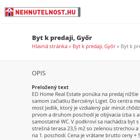
Byt k predaji, Győr
Hlavná stránka
»
Byt k predaji, Győr
» Byt k pr
OPIS
Preložený text
ED Home Real Estate ponúka na predaj nižši
samom začiatku Bercsényi Liget. Do centra mes
most Jedlik, ktorý je vzdialený pár minút chô
prvom a druhom poschodí je obývacia izba s 
samostatné WC. V podkroví sa nachádza byt s
strešná terasa 23,5 m2 so zelenou strechou 
na 1. poschodí. Cena je vrátane brutto ceny +