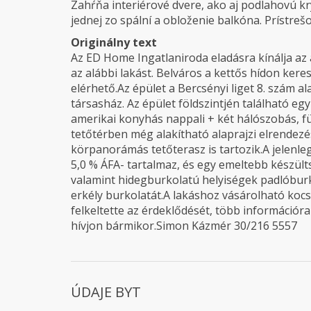
Zahŕňa interiérové dvere, ako aj podlahovú k
jednej zo spální a obloženie balkóna. Prístreš
Originálny text
Az ED Home Ingatlaniroda eladásra kínálja az a
az alábbi lakást. Belváros a kettős hídon keres
elérhető.Az épület a Bercsényi liget 8. szám al
társasház. Az épület földszintjén található eg
amerikai konyhás nappali + két hálószobás, f
tetőtérben még alakítható alaprajzi elrendez
körpanorámás tetőterasz is tartozik.A jelenleg
5,0 % ÁFA- tartalmaz, és egy emeltebb készülts
valamint hidegburkolatú helyiségek padlóburko
erkély burkolatát.A lakáshoz vásárolható kocs
felkeltette az érdeklődését, több információr
hívjon bármikor.Simon Kázmér 30/216 5557
ÚDAJE BYT