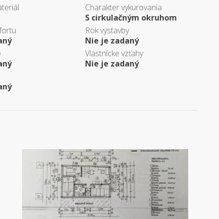
teriál
Charakter vykurovania
S cirkulačným okruhom
fortu
Rok výstavby
aný
Nie je zadaný
e
Vlastnícke vzťahy
aný
Nie je zadaný
aný