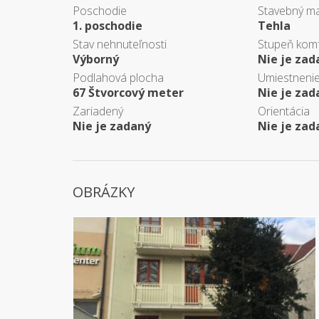
Poschodie
Stavebný ma
1. poschodie
Tehla
Stav nehnuteľnosti
Stupeň kom
Výborný
Nie je zad
Podlahová plocha
Umiestneni
67 Štvorcový meter
Nie je zad
Zariadený
Orientácia
Nie je zadaný
Nie je zad
OBRÁZKY