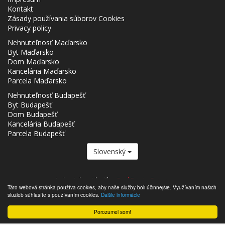
Kontakt
Zásady používania súborov Cookies
Privacy policy
Nehnuteľnosť Maďarsko
Byt Maďarsko
Dom Maďarsko
Kancelária Maďarsko
Parcela Maďarsko
Nehnuteľnosť Budapešť
Byt Budapešť
Dom Budapešť
Kancelária Budapešť
Parcela Budapešť
Slovenský
Nehnutelnost.hu člen
Real Estate Group.
Táto webová stránka používa cookies, aby naše služby boli účinnejšie. Využívaním našich
,,,,,,,,,,,,,,,,,,,,,,,,,,,,,,,,,,,,,,,,,,,,,,,,,,,,,,,,,,,,,,,,,,,,,,,,,,,,,,,,,,,,,,,,,,,,,,,,,,,,,,,,,,,,,,,,,,,,,,,,,,,,,,,,,,,,,,,,,,,,,,,,
služieb súhlasíte s používaním cookies.
Ďalšie informácie
- Nehnutelnost.hu © 2026 Všetky práva vyhradené
Porozumel som!