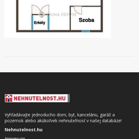
Vyhľadávajte jednoducho dom, byt, kanceláriu, garáž a
pozemok alebo akúkoľvek nehnuteľnosť v našej databáze!
Nehnutelnost.hu
Impresum