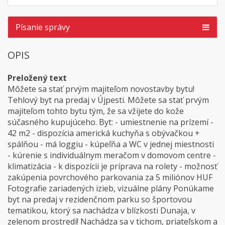
Písanie správy
OPIS
Preložený text
Môžete sa stať prvým majiteľom novostavby bytu!
Tehlový byt na predaj v Újpesti. Môžete sa stať prvým
majiteľom tohto bytu tým, že sa vžijete do kože
súčasného kupujúceho. Byt: - umiestnenie na prízemí -
42 m2 - dispozícia americká kuchyňa s obývačkou +
spálňou - má loggiu - kúpeľňa a WC v jednej miestnosti
- kúrenie s individuálnym meračom v domovom centre -
klimatizácia - k dispozícii je príprava na rolety - možnosť
zakúpenia povrchového parkovania za 5 miliónov HUF
Fotografie zariadených izieb, vizuálne plány Ponúkame
byt na predaj v rezidenčnom parku so športovou
tematikou, ktorý sa nachádza v blízkosti Dunaja, v
zelenom prostredí! Nachádza sa v tichom, priateľskom a