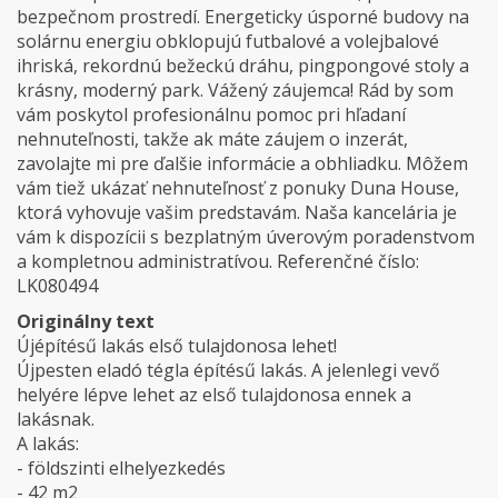
bezpečnom prostredí. Energeticky úsporné budovy na
solárnu energiu obklopujú futbalové a volejbalové
ihriská, rekordnú bežeckú dráhu, pingpongové stoly a
krásny, moderný park. Vážený záujemca! Rád by som
vám poskytol profesionálnu pomoc pri hľadaní
nehnuteľnosti, takže ak máte záujem o inzerát,
zavolajte mi pre ďalšie informácie a obhliadku. Môžem
vám tiež ukázať nehnuteľnosť z ponuky Duna House,
ktorá vyhovuje vašim predstavám. Naša kancelária je
vám k dispozícii s bezplatným úverovým poradenstvom
a kompletnou administratívou. Referenčné číslo:
LK080494
Originálny text
Újépítésű lakás első tulajdonosa lehet!
Újpesten eladó tégla építésű lakás. A jelenlegi vevő
helyére lépve lehet az első tulajdonosa ennek a
lakásnak.
A lakás:
- földszinti elhelyezkedés
- 42 m2