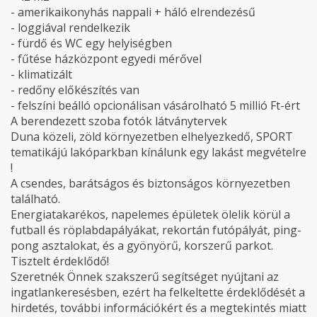
- amerikaikonyhás nappali + háló elrendezésű
- loggiával rendelkezik
- fürdő és WC egy helyiségben
- fűtése házközpont egyedi mérővel
- klimatizált
- redőny előkészítés van
- felszíni beálló opcionálisan vásárolható 5 millió Ft-ért
A berendezett szoba fotók látványtervek
Duna közeli, zöld környezetben elhelyezkedő, SPORT
tematikájú lakóparkban kínálunk egy lakást megvételre
!
A csendes, barátságos és biztonságos környezetben
található.
Energiatakarékos, napelemes épületek ölelik körül a
futball és röplabdapályákat, rekortán futópályát, ping-
pong asztalokat, és a gyönyörű, korszerű parkot.
Tisztelt érdeklődő!
Szeretnék Önnek szakszerű segítséget nyújtani az
ingatlankeresésben, ezért ha felkeltette érdeklődését a
hirdetés, további információkért és a megtekintés miatt