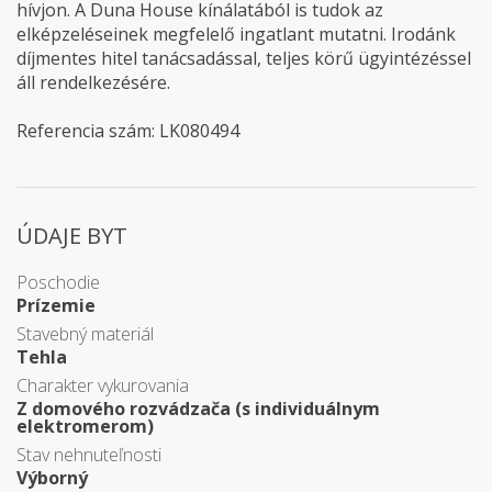
hívjon. A Duna House kínálatából is tudok az
elképzeléseinek megfelelő ingatlant mutatni. Irodánk
díjmentes hitel tanácsadással, teljes körű ügyintézéssel
áll rendelkezésére.
Referencia szám: LK080494
ÚDAJE BYT
Poschodie
Prízemie
Stavebný materiál
Tehla
Charakter vykurovania
Z domového rozvádzača (s individuálnym
elektromerom)
Stav nehnuteľnosti
Výborný