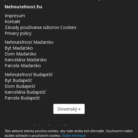
Nehnutelnost.hu
Impresum
Kontakt
Zásady používania súborov Cookies
Privacy policy
Nehnuteľnosť Maďarsko
Byt Maďarsko
Dom Maďarsko
Kancelária Maďarsko
Parcela Maďarsko
Nehnuteľnosť Budapešť
Byt Budapešť
Dom Budapešť
Kancelária Budapešť
Parcela Budapešť
Slovenský
Nehnutelnost.hu člen
Real Estate Group.
Táto webová stránka používa cookies, aby naše služby boli účinnejšie. Využívaním našich
,,,,,,,,,,,,,,,,,,,,,,,,,,,,,,,,,,,,,,,,,,,,,,,,,,,,,,,,,,,,,,,,,,,,,,,,,,,,,,,,,,,,,,,,,,,,,,,,,,,,,,,,,,,,,,,,,,,,,,,,,,,,,,,,,,,,,,,,,,,,,,,,
služieb súhlasíte s používaním cookies.
Ďalšie informácie