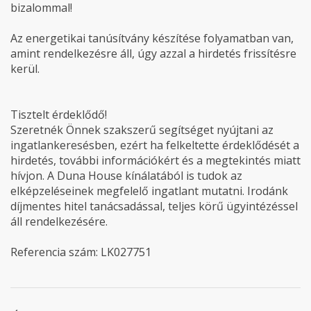
bizalommal!
Az energetikai tanúsítvány készítése folyamatban van,
amint rendelkezésre áll, úgy azzal a hirdetés frissítésre
kerül.
Tisztelt érdeklődő!
Szeretnék Önnek szakszerű segítséget nyújtani az
ingatlankeresésben, ezért ha felkeltette érdeklődését a
hirdetés, további információkért és a megtekintés miatt
hívjon. A Duna House kínálatából is tudok az
elképzeléseinek megfelelő ingatlant mutatni. Irodánk
díjmentes hitel tanácsadással, teljes körű ügyintézéssel
áll rendelkezésére.
Referencia szám: LK027751