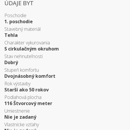
ÚDAJE BYT
Poschodie
1. poschodie
Stavebný materiál
Tehla
Charakter vykurovania
S cirkulačným okruhom
Stav nehnuteľnosti
Dobrý
Stupeň komfortu
Dvojnásobný komfort
Rok výstavby
Starší ako 50 rokov
Podlahová plocha
116 Štvorcový meter
Umiestnenie
Nie je zadaný
Vlastnícke vzťahy