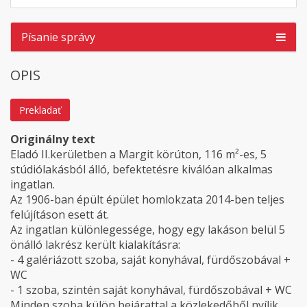
Písanie správy
OPIS
Prekladať
Originálny text
Eladó II.kerületben a Margit körúton, 116 m²-es, 5
stúdiólakásból álló, befektetésre kiválóan alkalmas
ingatlan.
Az 1906-ban épült épület homlokzata 2014-ben teljes
felújításon esett át.
Az ingatlan különlegessége, hogy egy lakáson belül 5
önálló lakrész került kialakításra:
- 4 galériázott szoba, saját konyhával, fürdőszobával +
WC
- 1 szoba, szintén saját konyhával, fürdőszobával + WC
Minden szoba külön bejárattal a közlekedőből nyílik,