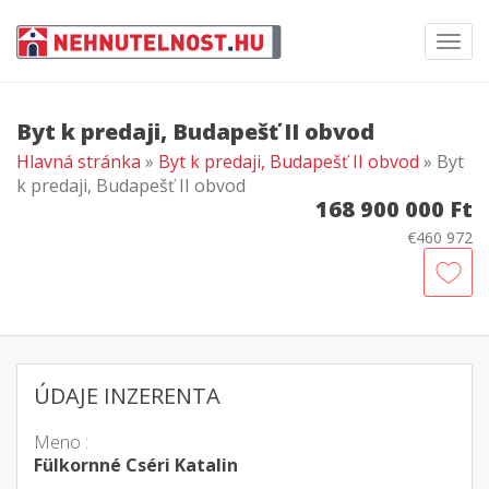
Toggl
navig
Byt k predaji, Budapešť II obvod
Hlavná stránka
»
Byt k predaji, Budapešť II obvod
» Byt
k predaji, Budapešť II obvod
168 900 000 Ft
€460 972
ÚDAJE INZERENTA
Meno :
Fülkornné Cséri Katalin