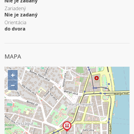
Nie je zadaný
Zariadený
Nie je zadaný
Orientácia
do dvora
MAPA
+
−