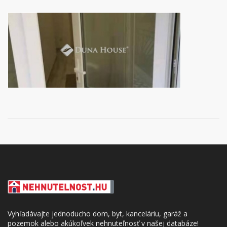
Vyhľadávajte jednoducho dom, byt, kanceláriu, garáž a
pozemok alebo akúkoľvek nehnuteľnosť v našej databáze!