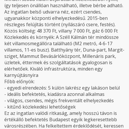
így teljesen önállóan használható, illetve bérbe adható.
Az ingatlan belső udvarra néz, ezért csendes,
ugyanakkor központi elhelyezkedésű. 2015-ben
részleges felújítás történt (nyílászáró csere, festés).
Közös költség: 48 370 Ft, villany 7 000 Ft, gáz 6 000 Ft
Közlekedés és környék: A Széll Kálmán tér mindössze
két villamosmegállóra található (M2 metró, 4-6-17
villamos, 11-es busz). Batthyány tér, Duna-part, Margit-
sziget, Mammut Bevásárlóközpont, Millenáris park,
üzletek, éttermek és szolgáltatások gyalogosan is
elérhetőek. Kiváló infrastruktúra, minden egy
karnyújtásnyira
Főbb előnyök:
- egyedi elrendezés: 5 külön lakrész egy lakáson belül
- ideális befektetés, kiadásra azonnal alkalmas
- világos, csendes, mégis frekventált elhelyezkedés
- kitűnő közlekedési lehetőségek
Ez az ingatlan valódi ritkaság, amely hosszú távon is
értékálló befektetés Budapest egyik legkeresettebb
városrészében. Ha felkeltettem érdeklődését, keressen