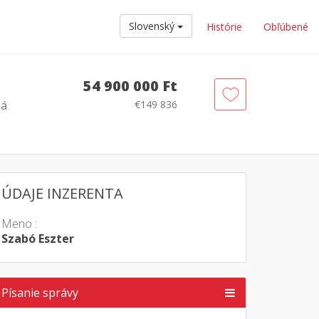
Slovenský
Histórie
Obľúbené
54 900 000 Ft
ná
€149 836
ÚDAJE INZERENTA
Meno :
Szabó Eszter
Písanie správy