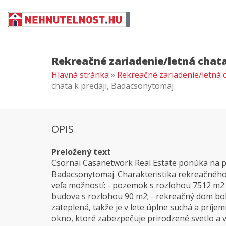
Rekreačné zariadenie/letná chat
Hlavná stránka
»
Rekreačné zariadenie/letná 
chata k predaji, Badacsonytomaj
OPIS
Preložený text
Csornai Casanetwork Real Estate ponúka na 
Badacsonytomaj. Charakteristika rekreačnéh
veľa možností: - pozemok s rozlohou 7512 m2 j
budova s rozlohou 90 m2; - rekreačný dom bol
zateplená, takže je v lete úplne suchá a príje
okno, ktoré zabezpečuje prirodzené svetlo a vet