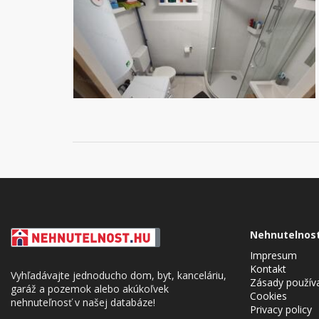
Nehnutelnos
Impresum
Kontakt
Vyhľadávajte jednoducho dom, byt, kanceláriu,
Zásady použív
garáž a pozemok alebo akúkoľvek
Cookies
nehnuteľnosť v našej databáze!
Privacy policy