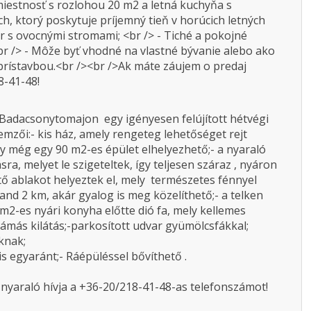
iestnosť s rozlohou 20 m2 a letná kuchyňa s
, ktorý poskytuje príjemný tieň v horúcich letných
r s ovocnými stromami; <br /> - Tiché a pokojné
<br /> - Môže byť vhodné na vlastné bývanie alebo ako
prístavbou.<br /><br />Ak máte záujem o predaj
8-41-48!
 Badacsonytomajon egy igényesen felújított hétvégi
emzői:- kis ház, amely rengeteg lehetőséget rejt
 még egy 90 m2-es épület elhelyezhető;- a nyaraló
sra, melyet le szigeteltek, így teljesen száraz , nyáron
tő ablakot helyeztek el, mely természetes fénnyel
strand 2 km, akár gyalog is meg közelíthető;- a telken
nm2-es nyári konyha előtte dió fa, mely kellemes
ámás kilátás;-parkosított udvar gyümölcsfákkal;
knak;
is egyaránt;- Ráépüléssel bővíthető .
 nyaraló hívja a +36-20/218-41-48-as telefonszámot!