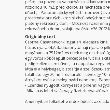
pešo; - na pozemku sa nachádza skladovacia m
rozlohou 10 m2, pred ktorou sa nachádza orech
dňoch; - Panoramatický výhľad; - upravený dvo
prostredie pre tých, ktorí si chcú oddýchnuť; 
platený rekreačný dom; - Možnosť rozšírenia 
rekreačného domu, volajte na číslo +36-20/21
Originálny text
Csornai Casanetwork Ingatlan eladásra kínál
házas nyaralót.A Badacsonytomaji nyaraló jell
magában:- a 7512m2-es telek meg osztható így
egy vörös kőből épült pincéből került kialakítá
pedig kellemesen hűvös;- a nappaliban egy te
látja el a helyiséget, biztosítja a szellőzést;- 
található egy 20 nm2-es tároló illetve egy 10 
árnyékot nyújt a meleg nyári napokon;- Panor
- Csendes nyugodt környezet a pihenni vágyó
-Alkalmas lehet saját vagy fizetett nyaralónak 
Amennyiben felkeltette érdeklődését az eladó