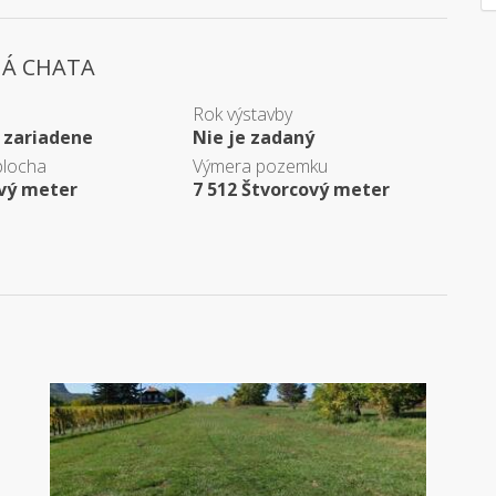
NÁ CHATA
Rok výstavby
 zariadene
Nie je zadaný
plocha
Výmera pozemku
ový meter
7 512 Štvorcový meter