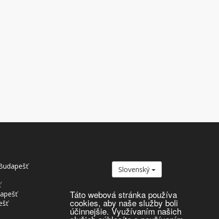
Budapešť
Slovenský
ť
Táto webová stránka používa
dapešť
cookies, aby naše služby boli
ešť
účinnejšie. Využívaním našich