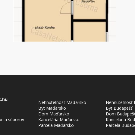
t.hu
Nehnuteľnosť Maďarsko
Nehnuteľnosť 
Byt Maďarsko
Byt Budapešť
Dom Maďarsko
Dom Budapeš
ania súborov
Kancelária Maďarsko
Kancelária Bu
Parcela Maďarsko
Parcela Budap