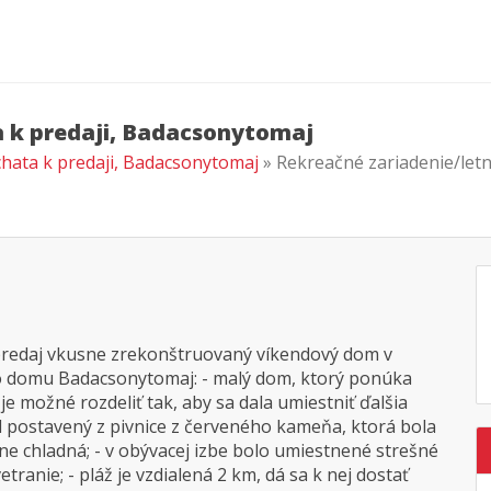
a k predaji, Badacsonytomaj
chata k predaji, Badacsonytomaj
» Rekreačné zariadenie/let
predaj vkusne zrekonštruovaný víkendový dom v
o domu Badacsonytomaj: - malý dom, ktorý ponúka
e možné rozdeliť tak, aby sa dala umiestniť ďalšia
 postavený z pivnice z červeného kameňa, ktorá bola
mne chladná; - v obývacej izbe bolo umiestnené strešné
ranie; - pláž je vzdialená 2 km, dá sa k nej dostať