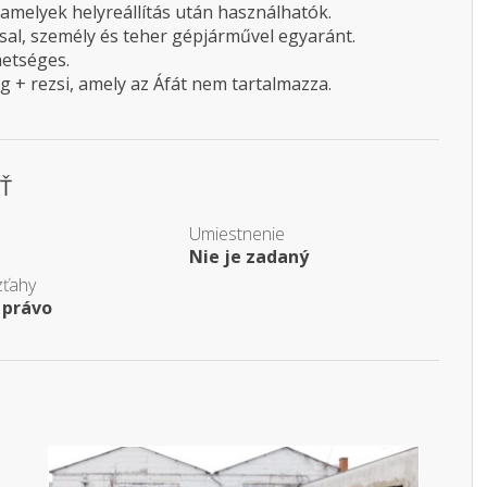
amelyek helyreállítás után használhatók.
ssal, személy és teher gépjárművel egyaránt.
hetséges.
ég + rezsi, amely az Áfát nem tartalmazza.
Ť
Umiestnenie
Nie je zadaný
zťahy
 právo