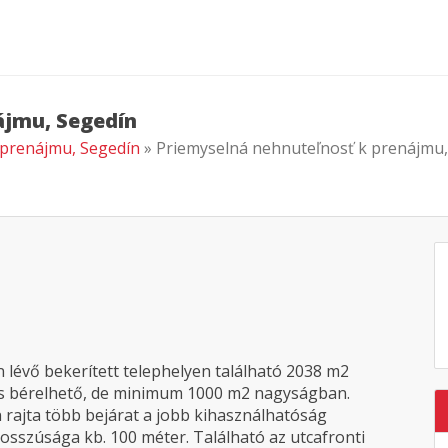
ájmu, Segedín
 prenájmu, Segedín
» Priemyselná nehnuteľnosť k prenájmu,
 lévő bekerített telephelyen található 2038 m2
is bérelhető, de minimum 1000 m2 nagyságban.
n rajta több bejárat a jobb kihasználhatóság
osszúsága kb. 100 méter. Található az utcafronti