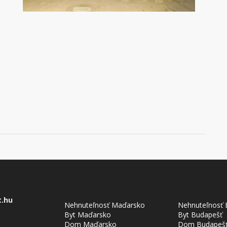
t.hu
Nehnuteľnosť Maďarsko
Nehnuteľnosť 
Byt Maďarsko
Byt Budapešť
Dom Maďarsko
Dom Budapeš