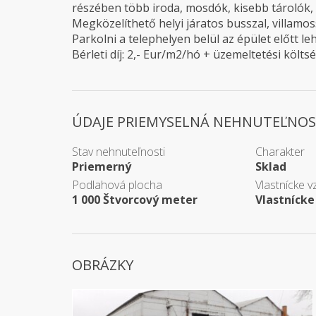
részében több iroda, mosdók, kisebb tárolók, 
Megközelíthető helyi járatos busszal, villamo
Parkolni a telephelyen belül az épület előtt le
Bérleti díj: 2,- Eur/m2/hó + üzemeltetési költs
ÚDAJE PRIEMYSELNÁ NEHNUTEĽNOS
Stav nehnuteľnosti
Charakter
Priemerný
Sklad
Podlahová plocha
Vlastnícke v
1 000 Štvorcový meter
Vlastnícke
OBRÁZKY