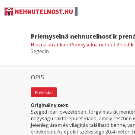
Priemyselná nehnuteľnosť k pren
Hlavná stránka
»
Priemyselná nehnuteľnosť k
Segedín
OPIS
Prekladať
Originálny text
Szeged ipari övezetében, forgalmas út mentén
nagyságú raktárépület kiadó, amely részben 
Jelenleg áram és világítás található benne, va
érdekében. Az épület szélessége 20,4 méter, h