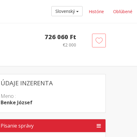
Slovenský
Histórie
Obľúbené
726 060 Ft
€2 000
ÚDAJE INZERENTA
Meno :
Benke József
Písanie správy