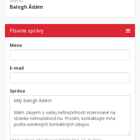
Meno :
Balogh Ádám
Písanie správy
Meno
E-mail
Správa
Správa musí obsahovať minimálne 10 znakov.