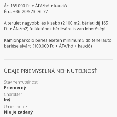
Ár: 165.000 Ft. + ÁFA/hó + kaució
Érd.: +36-20/573-76-77
A terület nagyobb, és kisebb (2.100 m2, bérleti díj 165
Ft. + Áfa/m2) felületének bérlésére is van lehetőség!
Kamionparkoló bérlés esetén minimum 5 db teherautó
bérlése elvárt. (100.000 Ft. + ÁFA/hó + kaució)
ÚDAJE PRIEMYSELNÁ NEHNUTEĽNOSŤ
Stav nehnuteľnosti
Priemerný
Charakter
Iný
Umiestnenie
Nie je zadaný