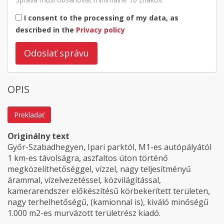
I consent to the processing of my data, as
described in the
Privacy policy
Odoslať správu
OPIS
Prekladať
Originálny text
Győr-Szabadhegyen, Ipari parktól, M1-es autópályától
1 km-es távolságra, aszfaltos úton történő
megközelíthetőséggel, vízzel, nagy teljesítményű
árammal, vízelvezetéssel, közvilágítással,
kamerarendszer előkészítésű körbekerített területen,
nagy terhelhetőségű, (kamionnal is), kiváló minőségű
1.000 m2-es murvázott területrész kiadó.