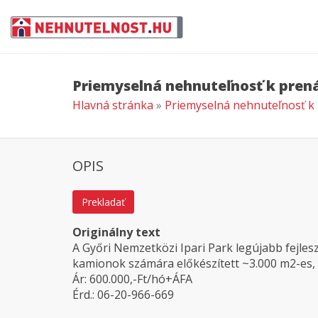
Priemyselná nehnuteľnosť k pren
Hlavná stránka
»
Priemyselná nehnuteľnosť k
OPIS
Prekladať
Originálny text
A Győri Nemzetközi Ipari Park legújabb fejles
kamionok számára előkészített ~3.000 m2-es, 
Ár: 600.000,-Ft/hó+ÁFA
Érd.: 06-20-966-669