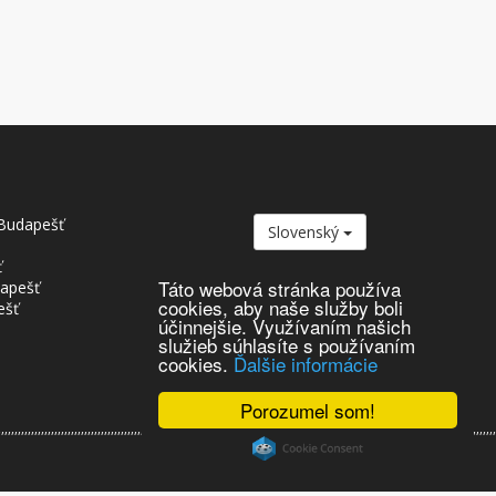
Budapešť
Slovenský
ť
Táto webová stránka používa
dapešť
cookies, aby naše služby boli
ešť
účinnejšie. Využívaním našich
služieb súhlasíte s používaním
cookies.
Ďalšie informácie
Porozumel som!
,,,,,,,,,,,,,,,,,,,,,,,,,,,,,,,,,,,,,,,,,,,,,,,,,,,,,,,,,,,,,,,,,,,,,,,,,,,,,,,,,,,,,,,,,,,,,,,,,,,,,,,,,,,,,,,,,,,,,,,,,,,,,,,,,,,,,,,,,,,,,,,,,,,,,,