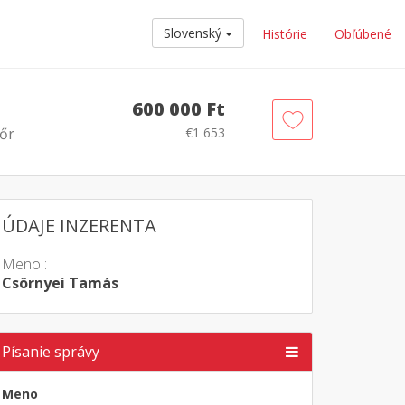
Slovenský
Histórie
Obľúbené
600 000 Ft
őr
€1 653
ÚDAJE INZERENTA
Meno :
Csörnyei Tamás
Písanie správy
Meno