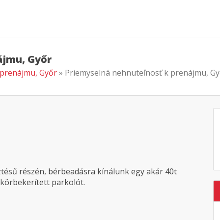
ájmu, Győr
 prenájmu, Győr
» Priemyselná nehnuteľnosť k prenájmu, Gy
ztésű részén, bérbeadásra kínálunk egy akár 40t
körbekerített parkolót.