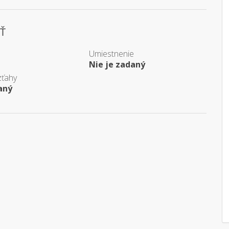
Ť
Umiestnenie
Nie je zadaný
zťahy
aný