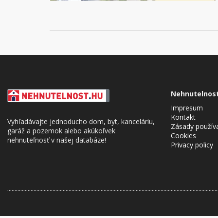
Nehnutelnos
Impresum
Kontakt
Vyhľadávajte jednoducho dom, byt, kanceláriu,
Zásady použív
garáž a pozemok alebo akúkoľvek
Cookies
nehnuteľnosť v našej databáze!
Privacy policy
,,,,,,,,,,,,,,,,,,,,,,,,,,,,,,,,,,,,,,,,,,,,,,,,,,,,,,,,,,,,,,,,,,,,,,,,,,,,,,,,,,,,,,,,,,,,,,,,,,,,,,,,,,,,,,,,,,,,,,,,,,,,,,,,,,,,,,,,,,,,,,,,
Cookie Consent plugin for the EU cookie l