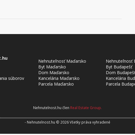
t.hu
Nehnuteľnosť Maďarsko
Nehnuteľnosť 
Byt Maďarsko
Byt Budapešť
Dom Maďarsko
Dom Budapeš
ania súborov
Kancelária Maďarsko
Kancelária Bu
Parcela Maďarsko
Parcela Budap
Nehnutelnost.hu člen
Real Estate Group.
,,,,,,,,,,,,,,,,,,,,,,,,,,,,,,,,,,,,,,,,,,,,,,,,,,,,,,,,,,,,,,,,,,,,,,,,,,,,,,,,,,,,,,,,,,,,,,,,,,,,,,,,,,,,,,,,,,,,,,,,,,,,,,,,,,,,,,,,,,,,,,,,,,,,,
aw
- Nehnutelnost.hu © 2026 Všetky práva vyhradené