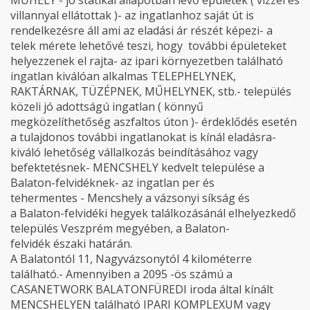
MŰHELY - jó statikai állapotban lévő épületek ( vízzel és
villannyal ellátottak )- az ingatlanhoz saját út is
rendelkezésre áll ami az eladási ár részét képezi- a
telek mérete lehetővé teszi, hogy további épületeket
helyezzenek el rajta- az ipari környezetben található
ingatlan kiválóan alkalmas TELEPHELYNEK,
RAKTÁRNAK, TÜZÉPNEK, MŰHELYNEK, stb.- település
közeli jó adottságú ingatlan ( könnyű
megközelíthetőség aszfaltos úton )- érdeklődés esetén
a tulajdonos további ingatlanokat is kínál eladásra-
kiváló lehetőség vállalkozás beindításához vagy
befektetésnek- MENCSHELY kedvelt települése a
Balaton-felvidéknek- az ingatlan per és
tehermentes - Mencshely a vázsonyi síkság és
a Balaton-felvidéki hegyek találkozásánál elhelyezkedő
település Veszprém megyében, a Balaton-
felvidék északi határán.
A Balatontól 11, Nagyvázsonytól 4 kilométerre
található.- Amennyiben a 2095 -ös számú a
CASANETWORK BALATONFÜREDI iroda által kínált
MENCSHELYEN található IPARI KOMPLEXUM vagy