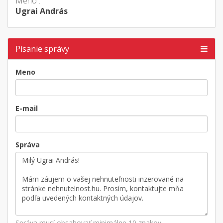
Meno :
Ugrai András
Písanie správy
Meno
E-mail
Správa
Správa musí obsahovať minimálne 10 znakov.