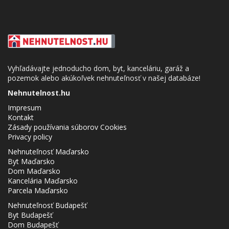
Vyhľadávajte jednoducho dom, byt, kanceláriu, garáž a
pozemok alebo akúkoľvek nehnuteľnosť v našej databáze!
Nehnutelnost.hu
Impresum
Kontakt
Zásady používania súborov Cookies
Privacy policy
Nehnuteľnosť Maďarsko
Byt Maďarsko
Dom Maďarsko
Kancelária Maďarsko
Parcela Maďarsko
Nehnuteľnosť Budapešť
Byt Budapešť
Dom Budapešť