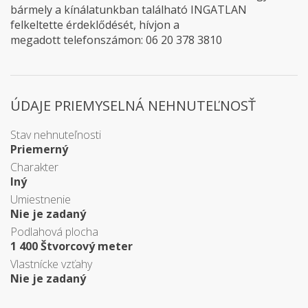
bármely a kínálatunkban található INGATLAN
felkeltette érdeklődését, hívjon a
megadott telefonszámon: 06 20 378 3810
ÚDAJE PRIEMYSELNÁ NEHNUTEĽNOSŤ
Stav nehnuteľnosti
Priemerný
Charakter
Iný
Umiestnenie
Nie je zadaný
Podlahová plocha
1 400 Štvorcový meter
Vlastnícke vzťahy
Nie je zadaný