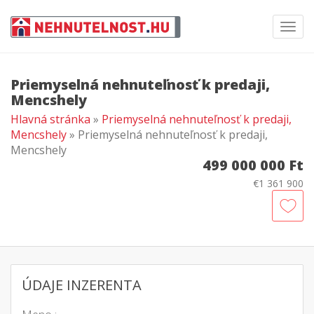
Toggl
navig
Priemyselná nehnuteľnosť k predaji,
Mencshely
Hlavná stránka
»
Priemyselná nehnuteľnosť k predaji,
Mencshely
» Priemyselná nehnuteľnosť k predaji,
Mencshely
499 000 000 Ft
€1 361 900
ÚDAJE INZERENTA