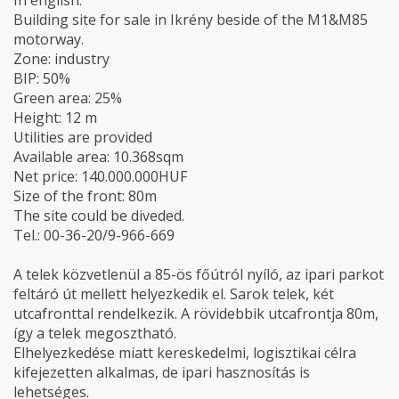
In english:
Building site for sale in Ikrény beside of the M1&M85
motorway.
Zone: industry
BIP: 50%
Green area: 25%
Height: 12 m
Utilities are provided
Available area: 10.368sqm
Net price: 140.000.000HUF
Size of the front: 80m
The site could be diveded.
Tel.: 00-36-20/9-966-669
A telek közvetlenül a 85-ös főútról nyíló, az ipari parkot
feltáró út mellett helyezkedik el. Sarok telek, két
utcafronttal rendelkezik. A rövidebbik utcafrontja 80m,
így a telek megosztható.
Elhelyezkedése miatt kereskedelmi, logisztikai célra
kifejezetten alkalmas, de ipari hasznosítás is
lehetséges.