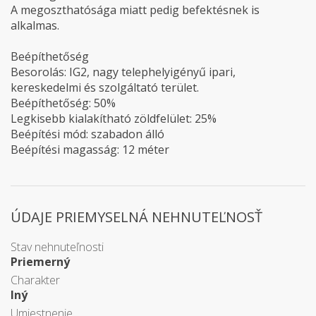
A megoszthatósága miatt pedig befektésnek is
alkalmas.
Beépíthetőség
Besorolás: IG2, nagy telephelyigényű ipari,
kereskedelmi és szolgáltató terület.
Beépíthetőség: 50%
Legkisebb kialakítható zöldfelület: 25%
Beépítési mód: szabadon álló
Beépítési magasság: 12 méter
ÚDAJE PRIEMYSELNÁ NEHNUTEĽNOSŤ
Stav nehnuteľnosti
Priemerný
Charakter
Iný
Umiestnenie