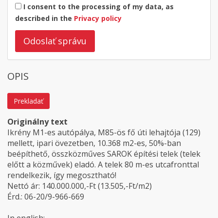
I consent to the processing of my data, as
described in the
Privacy policy
Odoslať správu
OPIS
Prekladať
Originálny text
Ikrény M1-es autópálya, M85-ös fő úti lehajtója (129)
mellett, ipari övezetben, 10.368 m2-es, 50%-ban
beépíthető, összközműves SAROK építési telek (telek
előtt a közművek) eladó. A telek 80 m-es utcafronttal
rendelkezik, így megosztható!
Nettó ár: 140.000.000,-Ft (13.505,-Ft/m2)
Érd.: 06-20/9-966-669