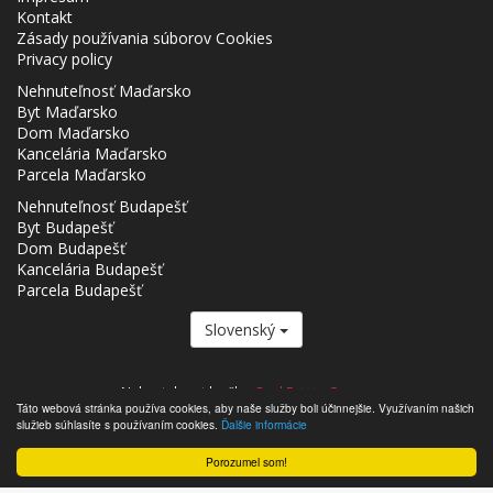
Kontakt
Zásady používania súborov Cookies
Privacy policy
Nehnuteľnosť Maďarsko
Byt Maďarsko
Dom Maďarsko
Kancelária Maďarsko
Parcela Maďarsko
Nehnuteľnosť Budapešť
Byt Budapešť
Dom Budapešť
Kancelária Budapešť
Parcela Budapešť
Slovenský
Nehnutelnost.hu člen
Real Estate Group.
Táto webová stránka používa cookies, aby naše služby boli účinnejšie. Využívaním našich
,,,,,,,,,,,,,,,,,,,,,,,,,,,,,,,,,,,,,,,,,,,,,,,,,,,,,,,,,,,,,,,,,,,,,,,,,,,,,,,,,,,,,,,,,,,,,,,,,,,,,,,,,,,,,,,,,,,,,,,,,,,,,,,,,,,,,,,,,,,,,,,,
služieb súhlasíte s používaním cookies.
Ďalšie informácie
- Nehnutelnost.hu © 2026 Všetky práva vyhradené
Porozumel som!