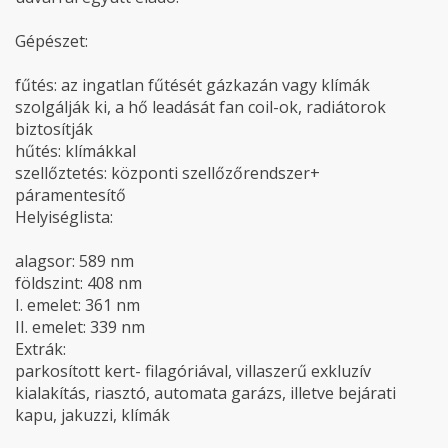
Gépészet:
fűtés: az ingatlan fűtését gázkazán vagy klímák
szolgálják ki, a hő leadását fan coil-ok, radiátorok
biztosítják
hűtés: klímákkal
szellőztetés: központi szellőzőrendszer+
páramentesítő
Helyiséglista:
alagsor: 589 nm
földszint: 408 nm
I. emelet: 361 nm
II. emelet: 339 nm
Extrák:
parkosított kert- filagóriával, villaszerű exkluzív
kialakítás, riasztó, automata garázs, illetve bejárati
kapu, jakuzzi, klímák