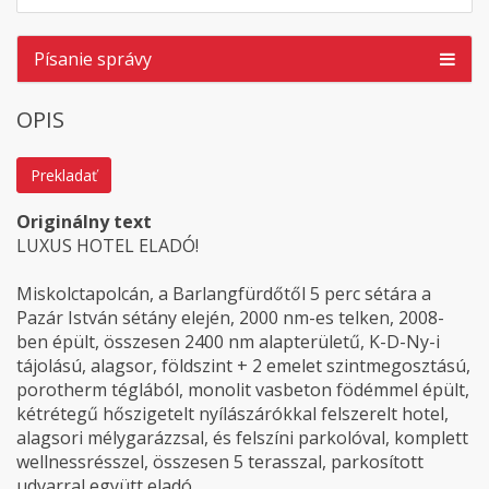
Písanie správy
OPIS
Prekladať
Originálny text
LUXUS HOTEL ELADÓ!
Miskolctapolcán, a Barlangfürdőtől 5 perc sétára a
Pazár István sétány elején, 2000 nm-es telken, 2008-
ben épült, összesen 2400 nm alapterületű, K-D-Ny-i
tájolású, alagsor, földszint + 2 emelet szintmegosztású,
porotherm téglából, monolit vasbeton födémmel épült,
kétrétegű hőszigetelt nyílászárókkal felszerelt hotel,
alagsori mélygarázzsal, és felszíni parkolóval, komplett
wellnessrésszel, összesen 5 terasszal, parkosított
udvarral együtt eladó.