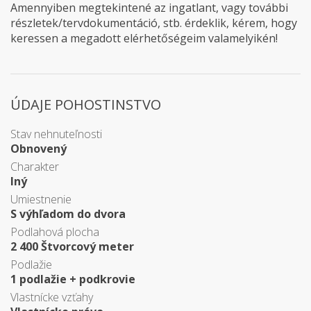
Amennyiben megtekintené az ingatlant, vagy további
részletek/tervdokumentáció, stb. érdeklik, kérem, hogy
keressen a megadott elérhetőségeim valamelyikén!
ÚDAJE POHOSTINSTVO
Stav nehnuteľnosti
Obnovený
Charakter
Iný
Umiestnenie
S výhľadom do dvora
Podlahová plocha
2 400 Štvorcový meter
Podlažie
1 podlažie + podkrovie
Vlastnícke vzťahy