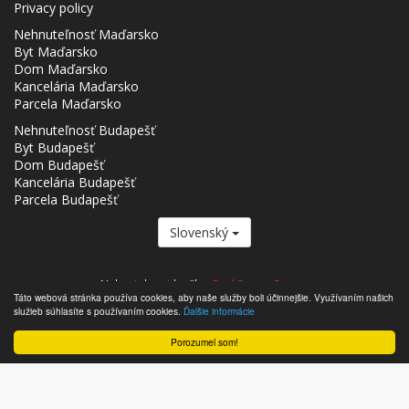
Privacy policy
Nehnuteľnosť Maďarsko
Byt Maďarsko
Dom Maďarsko
Kancelária Maďarsko
Parcela Maďarsko
Nehnuteľnosť Budapešť
Byt Budapešť
Dom Budapešť
Kancelária Budapešť
Parcela Budapešť
Slovenský
Nehnutelnost.hu člen
Real Estate Group.
Táto webová stránka používa cookies, aby naše služby boli účinnejšie. Využívaním našich
,,,,,,,,,,,,,,,,,,,,,,,,,,,,,,,,,,,,,,,,,,,,,,,,,,,,,,,,,,,,,,,,,,,,,,,,,,,,,,,,,,,,,,,,,,,,,,,,,,,,,,,,,,,,,,,,,,,,,,,,,,,,,,,,,,,,,,,,,,,,,,,,
služieb súhlasíte s používaním cookies.
Ďalšie informácie
- Nehnutelnost.hu © 2026 Všetky práva vyhradené
Porozumel som!