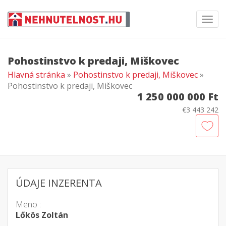
Toggl
navig
Pohostinstvo k predaji, Miškovec
Hlavná stránka
»
Pohostinstvo k predaji, Miškovec
»
Pohostinstvo k predaji, Miškovec
1 250 000 000 Ft
€3 443 242
ÚDAJE INZERENTA
Meno :
Lőkös Zoltán