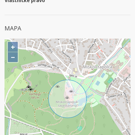
Vlastnícke právo
MAPA
+
−