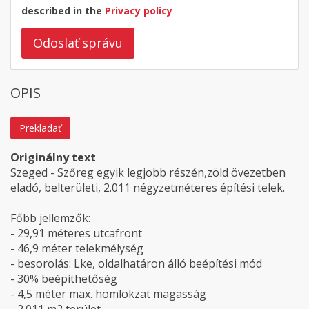
described in the
Privacy policy
Odoslať správu
OPIS
Prekladať
Originálny text
Szeged - Szőreg egyik legjobb részén,zöld övezetben
eladó, belterületi, 2.011 négyzetméteres építési telek.
Főbb jellemzők:
- 29,91 méteres utcafront
- 46,9 méter telekmélység
- besorolás: Lke, oldalhatáron álló beépítési mód
- 30% beépíthetőség
- 4,5 méter max. homlokzat magasság