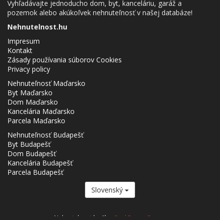
Vyhľadávajte jednoducho dom, byt, kanceláriu, garáž a
pozemok alebo akúkoľvek nehnuteľnosť v našej databáze!
Nehnutelnost.hu
Impresum
Kontakt
Zásady používania súborov Cookies
Privacy policy
Nehnuteľnosť Maďarsko
Byt Maďarsko
Dom Maďarsko
Kancelária Maďarsko
Parcela Maďarsko
Nehnuteľnosť Budapešť
Byt Budapešť
Dom Budapešť
Kancelária Budapešť
Parcela Budapešť
Slovenský
Nehnutelnost.hu člen
Real Estate Group.