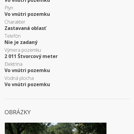
Vo vnútri pozemku
Plyn
Vo vnútri pozemku
Charakter
Zastavaná oblasť
Telefón
Nie je zadaný
Výmera pozemku
2 011 Štvorcový meter
Elektrina
Vo vnútri pozemku
Vodná plocha
Vo vnútri pozemku
OBRÁZKY