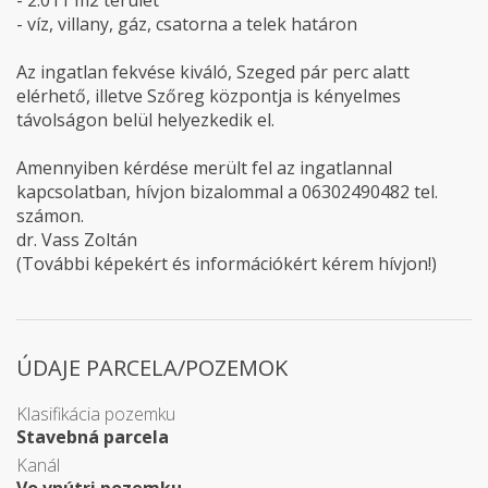
- 2.011 m2 terület
- víz, villany, gáz, csatorna a telek határon
Az ingatlan fekvése kiváló, Szeged pár perc alatt
elérhető, illetve Szőreg központja is kényelmes
távolságon belül helyezkedik el.
Amennyiben kérdése merült fel az ingatlannal
kapcsolatban, hívjon bizalommal a 06302490482 tel.
számon.
dr. Vass Zoltán
(További képekért és információkért kérem hívjon!)
ÚDAJE PARCELA/POZEMOK
Klasifikácia pozemku
Stavebná parcela
Kanál